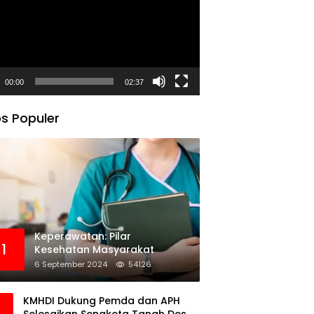
00:00
02:37
s Populer
Keperawatan: Pilar
1
Kesehatan Masyarakat
6 September 2024
54126
KMHDI Dukung Pemda dan APH