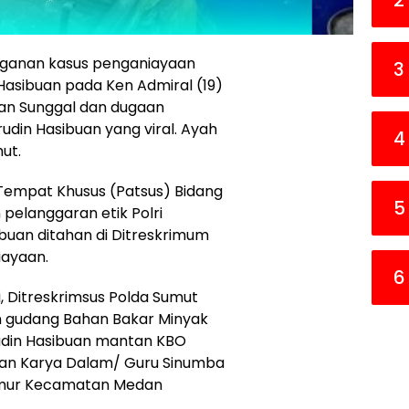
2
nganan kasus penganiayaan
3
Hasibuan pada Ken Admiral (19)
an Sunggal dan dugaan
rudin Hasibuan yang viral. Ayah
4
ut.
 Tempat Khusus (Patsus) Bidang
5
pelanggaran etik Polri
buan ditahan di Ditreskrimum
iayaan.
6
ri, Ditreskrimsus Polda Sumut
 gudang Bahan Bakar Minyak
rudin Hasibuan mantan KBO
alan Karya Dalam/ Guru Sinumba
Timur Kecamatan Medan