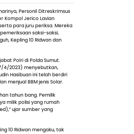
arinya, Personil Ditreskrimsus
er Kompol Jerico Lavian
erta para juru periksa. Mereka
emeriksaan saksi-saksi,
guh, Kepling 10 Ridwan dan
abat Polri di Polda Sumut.
7/4/2023) menyebutkan,
in Hasibuan ini telah berdiri
n menjual BBM jenis Solar.
uhan tahun bang. Pemilik
ya milik polisi yang rumah
red),” ujar sumber yang
ling 10 Ridwan mengaku, tak