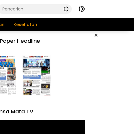
an
Kesehatan
×
Paper Headline
nsa Mata TV
tar