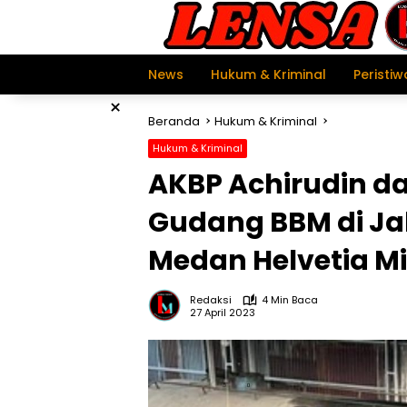
Langsung
ke
konten
News
Hukum & Kriminal
Peristiw
×
Beranda
Hukum & Kriminal
Hukum & Kriminal
AKBP Achirudin d
Gudang BBM di Ja
Medan Helvetia Mi
Redaksi
4 Min Baca
27 April 2023