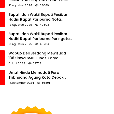
Selesaikan Sengketa Tanah Desa
Tawamalewe
21 Agustus 2024
53049
Bupati dan Wakil Bupati Pesibar
Hadiri Rapat Paripurna Nota
Keuangan Ranperda APBD
12 Agustus 2025
40803
Perubahan TA 2025
Bupati dan Wakil Bupati Pesibar
Hadiri Rapat Paripurna Peringatan
HUT Ke-12 Pesibar
13 Agustus 2025
40264
Wabup Deli Serdang Mewisuda
138 Siswa SMK Tunas Karya
6 Juni 2023
37733
Umat Hindu Memadati Pura
Tribhuana Agung Kota Depok
Jawa Barat
1 September 2024
36891