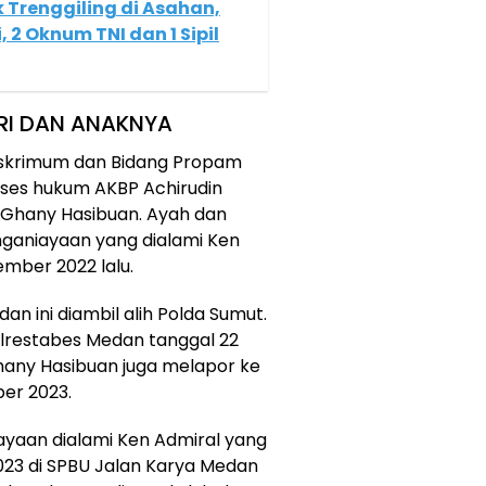
 Trenggiling di Asahan,
2 Oknum TNI dan 1 Sipil
RI DAN ANAKNYA
reskrimum dan Bidang Propam
ses hukum AKBP Achirudin
 Ghany Hasibuan. Ayah dan
enganiayaan yang dialami Ken
ember 2022 lalu.
an ini diambil alih Polda Sumut.
lrestabes Medan tanggal 22
hany Hasibuan juga melapor ke
er 2023.
iayaan dialami Ken Admiral yang
023 di SPBU Jalan Karya Medan