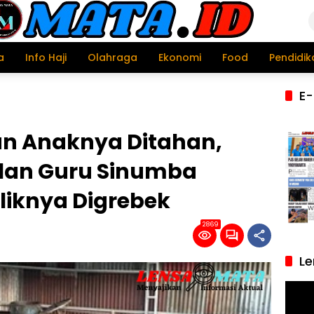
a
Info Haji
Olahraga
Ekonomi
Food
Pendidik
E-
an Anaknya Ditahan,
lan Guru Sinumba
liknya Digrebek
2869
Le
Pemu
Video