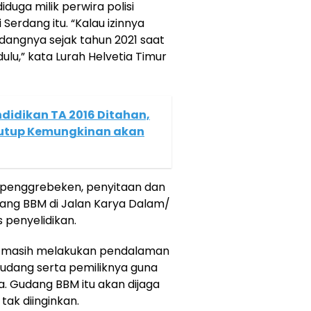
uga milik perwira polisi
Serdang itu. “Kalau izinnya
udangnya sejak tahun 2021 saat
ulu,” kata Lurah Helvetia Timur
didikan TA 2016 Ditahan,
rtutup Kemungkinan akan
 penggrebeken, penyitaan dan
dang BBM di Jalan Karya Dalam/
 penyelidikan.
si masih melakukan pendalaman
gudang serta pemiliknya guna
a. Gudang BBM itu akan dijaga
tak diinginkan.