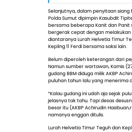
Selanjutnya, dalam penyitaan siang h
Polda Sumut dipimpin Kasubdit Tipit
bersama beberapa Kanit dan Panit s
bergerak cepat dengan melakukan p
diantaranya Lurah Helvetia Timur Te
Kepling 11 Ferdi bersama saksi lain.
Belum diperoleh keterangan dari pej
Namun sumber wartawan, Kamis (2
gudang BBM diduga milik AKBP Achirud
puluhan tahun lalu yang menerima da
“Kalau gudang ini udah aja sejak pul
jelasnya tak tahu. Tapi desas desusn
besar itu (AKBP Achirudin Hasibuan,
namanya enggan ditulis.
Lurah Helvetia Timur Teguh dan Kep