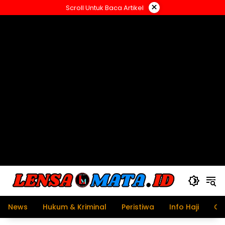
Langsung
×
Scroll Untuk Baca Artikel
ke
konten
News
Hukum & Kriminal
Peristiwa
Info Haji
Ol