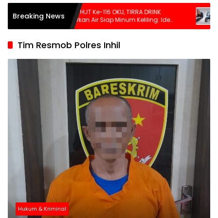
an
Kado HUT Ke-116 OKU, TIRRA DRINK
Fazzio S
Breaking News
n
Hadirkan Air Siap Minum Keliling: Ide
Limited
Bupati Teddy Meilwansyah Jadi Inovasi
Retro-F
Perumda Untuk Melayani Masyarakat
Tim Resmob Polres Inhil
OKU
Hukum & Kriminal