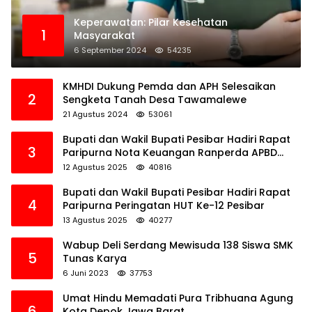
Keperawatan: Pilar Kesehatan
1
Masyarakat
6 September 2024
54235
KMHDI Dukung Pemda dan APH Selesaikan
2
Sengketa Tanah Desa Tawamalewe
21 Agustus 2024
53061
Bupati dan Wakil Bupati Pesibar Hadiri Rapat
3
Paripurna Nota Keuangan Ranperda APBD
Perubahan TA 2025
12 Agustus 2025
40816
Bupati dan Wakil Bupati Pesibar Hadiri Rapat
4
Paripurna Peringatan HUT Ke-12 Pesibar
13 Agustus 2025
40277
Wabup Deli Serdang Mewisuda 138 Siswa SMK
5
Tunas Karya
6 Juni 2023
37753
Umat Hindu Memadati Pura Tribhuana Agung
6
Kota Depok Jawa Barat