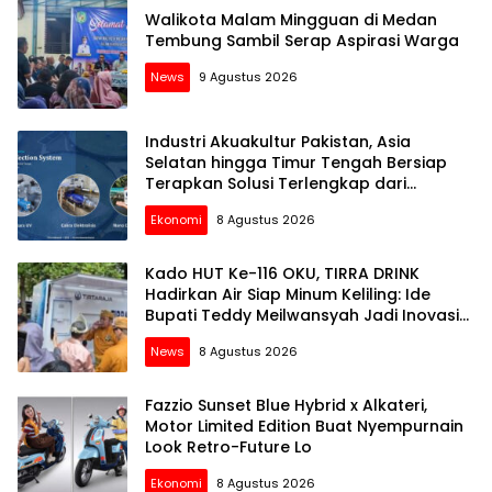
Walikota Malam Mingguan di Medan
Tembung Sambil Serap Aspirasi Warga
News
9 Agustus 2026
Industri Akuakultur Pakistan, Asia
Selatan hingga Timur Tengah Bersiap
Terapkan Solusi Terlengkap dari
Indonesia
Ekonomi
8 Agustus 2026
Kado HUT Ke-116 OKU, TIRRA DRINK
Hadirkan Air Siap Minum Keliling: Ide
Bupati Teddy Meilwansyah Jadi Inovasi
Perumda Untuk Melayani Masyarakat
News
8 Agustus 2026
OKU
Lensa
Mata
Fazzio Sunset Blue Hybrid x Alkateri,
Motor Limited Edition Buat Nyempurnain
Look Retro-Future Lo
Ekonomi
8 Agustus 2026