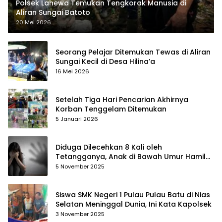
Polsek Lahewa Temukan Tengkorak Manusia di
Aliran Sungai Batoto
20 Mei 2026
Seorang Pelajar Ditemukan Tewas di Aliran
Sungai Kecil di Desa Hilina’a
16 Mei 2026
Setelah Tiga Hari Pencarian Akhirnya
Korban Tenggelam Ditemukan
5 Januari 2026
Diduga Dilecehkan 8 Kali oleh
Tetangganya, Anak di Bawah Umur Hamil
Enam Bulan di Nias Selatan
5 November 2025
Siswa SMK Negeri 1 Pulau Pulau Batu di Nias
Selatan Meninggal Dunia, Ini Kata Kapolsek
3 November 2025