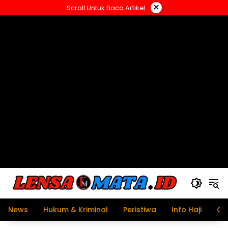
Langsung
×
Scroll Untuk Baca Artikel
ke
konten
News
Hukum & Kriminal
Peristiwa
Info Haji
Ol