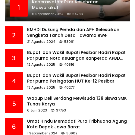
Keperawatan: Pilar Kesehatan
1
Masyarakat
6 September 2024
54233
KMHDI Dukung Pemda dan APH Selesaikan
2
Sengketa Tanah Desa Tawamalewe
21 Agustus 2024
53061
Bupati dan Wakil Bupati Pesibar Hadiri Rapat
3
Paripurna Nota Keuangan Ranperda APBD
Perubahan TA 2025
12 Agustus 2025
40816
Bupati dan Wakil Bupati Pesibar Hadiri Rapat
4
Paripurna Peringatan HUT Ke-12 Pesibar
13 Agustus 2025
40277
Wabup Deli Serdang Mewisuda 138 Siswa SMK
5
Tunas Karya
6 Juni 2023
37753
Umat Hindu Memadati Pura Tribhuana Agung
6
Kota Depok Jawa Barat
1 September 2024
36902