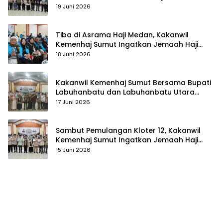
19 Juni 2026
Tiba di Asrama Haji Medan, Kakanwil
Kemenhaj Sumut Ingatkan Jemaah Haji
Kloter 14 Tebarkan Kedamaian dan Jadi
18 Juni 2026
Teladan di Tengah Masyarakat
Kakanwil Kemenhaj Sumut Bersama Bupati
Labuhanbatu dan Labuhanbatu Utara
Sambut Kepulangan Jemaah Haji Kloter 13
17 Juni 2026
Sambut Pemulangan Kloter 12, Kakanwil
Kemenhaj Sumut Ingatkan Jemaah Haji
Menjadi Teladan Kemabruran di Tengah
15 Juni 2026
Masyarakat