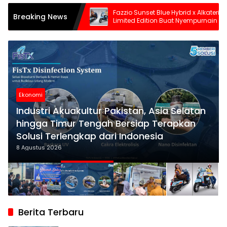
K
Fazzio Sunset Blue Hybrid x Alkateri, Motor
L
Breaking News
 Ide
Limited Edition Buat Nyempurnain Look
M
Inovasi
Retro-Future Lo
akat
Ekonomi
Industri Akuakultur Pakistan, Asia Selatan
hingga Timur Tengah Bersiap Terapkan
Solusi Terlengkap dari Indonesia
8 Agustus 2026
Berita Terbaru