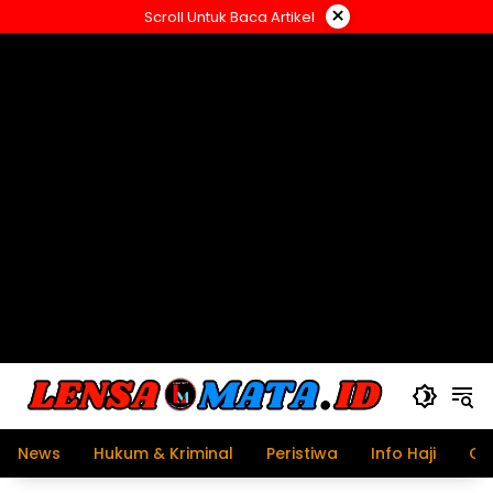
Langsung
×
Scroll Untuk Baca Artikel
ke
konten
News
Hukum & Kriminal
Peristiwa
Info Haji
Ol