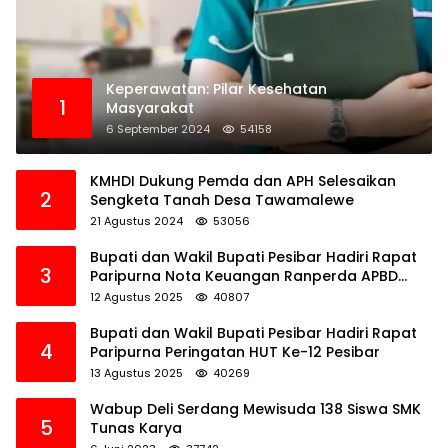
Keperawatan: Pilar Kesehatan
1
Masyarakat
6 September 2024
54158
KMHDI Dukung Pemda dan APH Selesaikan
2
Sengketa Tanah Desa Tawamalewe
21 Agustus 2024
53056
Bupati dan Wakil Bupati Pesibar Hadiri Rapat
3
Paripurna Nota Keuangan Ranperda APBD
Perubahan TA 2025
12 Agustus 2025
40807
Bupati dan Wakil Bupati Pesibar Hadiri Rapat
4
Paripurna Peringatan HUT Ke-12 Pesibar
13 Agustus 2025
40269
Wabup Deli Serdang Mewisuda 138 Siswa SMK
5
Tunas Karya