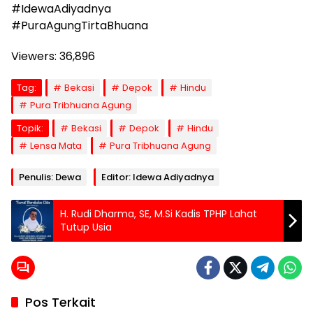
#IdewaAdiyadnya
#PuraAgungTirtaBhuana
Viewers:
36,896
Tag:
Bekasi
Depok
Hindu
Pura Tribhuana Agung
Topik:
Bekasi
Depok
Hindu
Lensa Mata
Pura Tribhuana Agung
Penulis: Dewa
Editor: Idewa Adiyadnya
H. Rudi Dharma, SE, M.Si Kadis TPHP Lahat
Tutup Usia
Pos Terkait