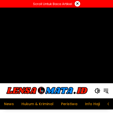
Langsung
×
Scroll Untuk Baca Artikel
ke
konten
News
Hukum & Kriminal
Peristiwa
Info Haji
Ol