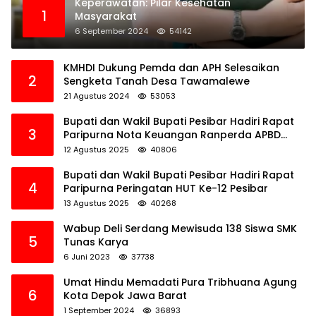
Keperawatan: Pilar Kesehatan
1
Masyarakat
6 September 2024
54142
KMHDI Dukung Pemda dan APH Selesaikan
2
Sengketa Tanah Desa Tawamalewe
21 Agustus 2024
53053
Bupati dan Wakil Bupati Pesibar Hadiri Rapat
3
Paripurna Nota Keuangan Ranperda APBD
Perubahan TA 2025
12 Agustus 2025
40806
Bupati dan Wakil Bupati Pesibar Hadiri Rapat
4
Paripurna Peringatan HUT Ke-12 Pesibar
13 Agustus 2025
40268
Wabup Deli Serdang Mewisuda 138 Siswa SMK
5
Tunas Karya
6 Juni 2023
37738
Umat Hindu Memadati Pura Tribhuana Agung
6
Kota Depok Jawa Barat
1 September 2024
36893