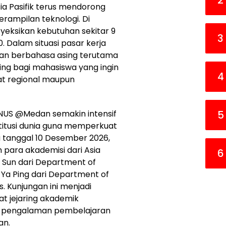
2
ia Pasifik terus mendorong
rampilan teknologi. Di
yeksikan kebutuhan sekitar 9
3
0. Dalam situasi pasar kerja
an berbahasa asing terutama
ing bagi mahasiswa yang ingin
4
at regional maupun
NUS @Medan semakin intensif
5
itusi dunia guna memperkuat
 tanggal 10 Desember 2026,
para akademisi dari Asia
6
Ta Sun dari Department of
u Ya Ping dari Department of
. Kunjungan ini menjadi
t jejaring akademik
an pengalaman pembelajaran
an.