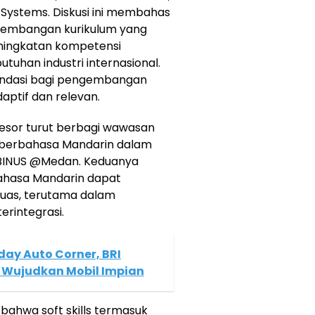
Systems. Diskusi ini membahas
ngembangan kurikulum yang
 peningkatan kompetensi
uhan industri internasional.
fondasi bagi pengembangan
ptif dan relevan.
fesor turut berbagi wawasan
berbahasa Mandarin dalam
er BINUS @Medan. Keduanya
hasa Mandarin dapat
luas, terutama dalam
erintegrasi.
day Auto Corner, BRI
 Wujudkan Mobil Impian
bahwa soft skills termasuk