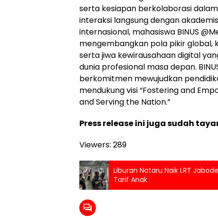
serta kesiapan berkolaborasi dalam 
interaksi langsung dengan akademisi 
internasional, mahasiswa BINUS @
mengembangkan pola pikir global, k
serta jiwa kewirausahaan digital y
dunia profesional masa depan. BIN
berkomitmen mewujudkan pendidika
mendukung visi “Fostering and Empow
and Serving the Nation.”
Press release ini juga sudah taya
Viewers:
289
Liburan Nataru Naik LRT Jabo
Tarif Anak