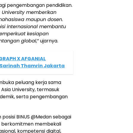
 bagi pengembangan pendidikan.
a University memberikan
 mahasiswa maupun dosen.
isi internasional membantu
emperkuat kesiapan
tangan global,
” ujarnya.
GRAPH X AFGANIAL
i Sarinah Thamrin Jakarta
mbuka peluang kerja sama
 Asia University, termasuk
kademik, serta pengembangan
 posisi BINUS @Medan sebagai
ng berkomitmen membekali
onal, kompetensi digital,