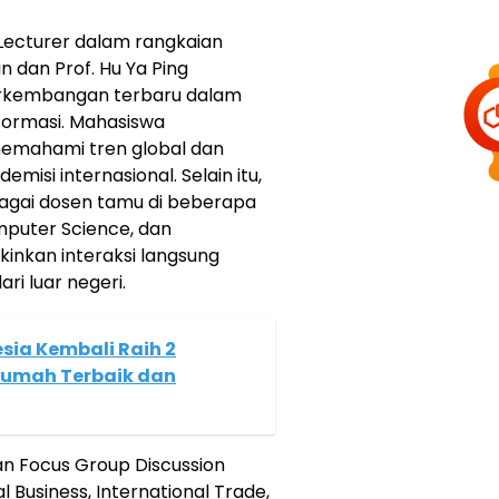
 Lecturer dalam rangkaian
un dan Prof. Hu Ya Ping
kembangan terbaru dalam
informasi. Mahasiswa
mahami tren global dan
emisi internasional. Selain itu,
ebagai dosen tamu di beberapa
omputer Science, dan
inkan interaksi langsung
i luar negeri.
sia Kembali Raih 2
Rumah Terbaik dan
an Focus Group Discussion
 Business, International Trade,