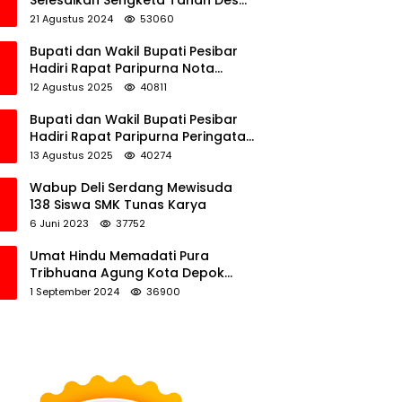
Selesaikan Sengketa Tanah Desa
Tawamalewe
21 Agustus 2024
53060
Bupati dan Wakil Bupati Pesibar
Hadiri Rapat Paripurna Nota
Keuangan Ranperda APBD
12 Agustus 2025
40811
Perubahan TA 2025
Bupati dan Wakil Bupati Pesibar
Hadiri Rapat Paripurna Peringatan
HUT Ke-12 Pesibar
13 Agustus 2025
40274
Wabup Deli Serdang Mewisuda
138 Siswa SMK Tunas Karya
6 Juni 2023
37752
Umat Hindu Memadati Pura
Tribhuana Agung Kota Depok
Jawa Barat
1 September 2024
36900