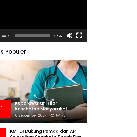
00:00
02:37
s Populer
Keperawatan: Pilar
1
Kesehatan Masyarakat
6 September 2024
54170
KMHDI Dukung Pemda dan APH