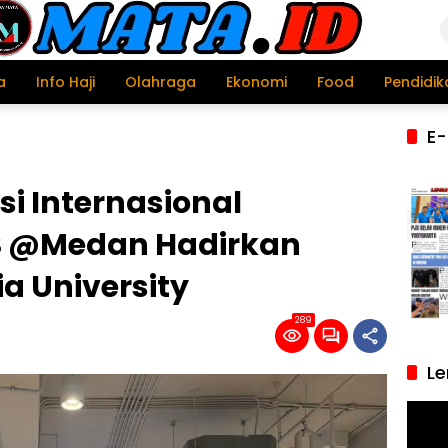
a
Info Haji
Olahraga
Ekonomi
Food
Pendidik
E-
i Internasional
S @Medan Hadirkan
a University
289
Le
Pemu
Video