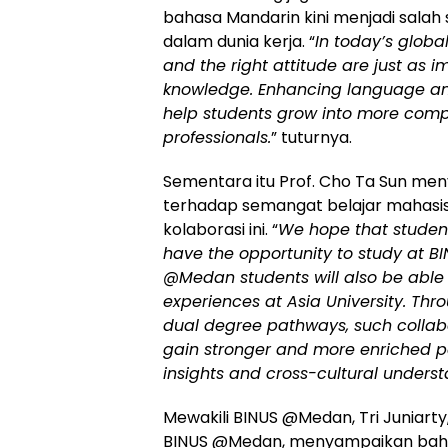
bahasa Mandarin kini menjadi salah 
dalam dunia kerja. “
In today’s global
and the right attitude are just as
knowledge. Enhancing language and
help students grow into more comp
professionals.
” tuturnya.
Sementara itu Prof. Cho Ta Sun me
terhadap semangat belajar mahasis
kolaborasi ini. “
We hope that students
have the opportunity to study at 
@Medan students will also be abl
experiences at Asia University. T
dual degree pathways, such collab
gain stronger and more enriched pe
insights and cross-cultural underst
Mewakili BINUS @Medan, Tri Juniarty
BINUS @Medan, menyampaikan bahwa