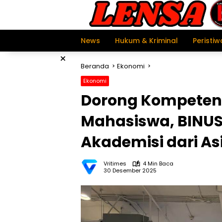
Langsung
ke
konten
News
Hukum & Kriminal
Peristiw
×
Beranda
Ekonomi
Ekonomi
Dorong Kompetens
Mahasiswa, BINU
Akademisi dari Asi
Vritimes
4 Min Baca
30 Desember 2025