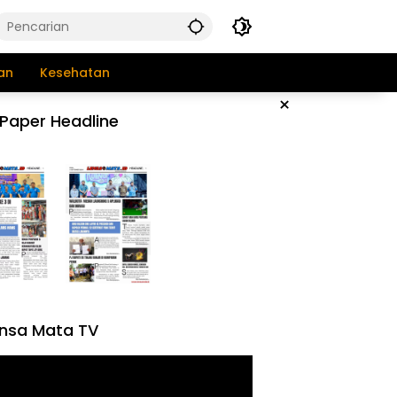
an
Kesehatan
×
Paper Headline
nsa Mata TV
tar