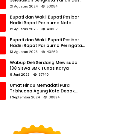
Selesaikan Sengketa Tanah Desa
Tawamalewe
21 Agustus 2024
53054
Bupati dan Wakil Bupati Pesibar
Hadiri Rapat Paripurna Nota
Keuangan Ranperda APBD
12 Agustus 2025
40807
Perubahan TA 2025
Bupati dan Wakil Bupati Pesibar
Hadiri Rapat Paripurna Peringatan
HUT Ke-12 Pesibar
13 Agustus 2025
40269
Wabup Deli Serdang Mewisuda
138 Siswa SMK Tunas Karya
6 Juni 2023
37740
Umat Hindu Memadati Pura
Tribhuana Agung Kota Depok
Jawa Barat
1 September 2024
36894