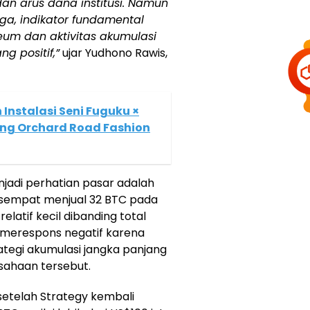
an arus dana institusi. Namun
ga, indikator fundamental
eum dan aktivitas akumulasi
g positif,”
ujar Yudhono Rawis,
Instalasi Seni Fuguku ×
ang Orchard Road Fashion
adi perhatian pasar adalah
 sempat menjual 32 BTC pada
elatif kecil dibanding total
 merespons negatif karena
tegi akumulasi jangka panjang
usahaan tersebut.
setelah Strategy kembali