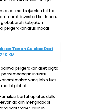
man kenaikan suku bunga.
 mencermati sejumlah faktor
uhi arah investasi ke depan,
lobal, arah kebijakan
ta pergerakan arus modal
ukkan Tanah Celebes Dari
2740 KM
 bahwa pergerakan aset digital
eh perkembangan industri
 ekonomi makro yang lebih luas
n modal global.
kumulasi bertahap atau dollar
 relevan dalam menghadapi
ara bagi trader, disiplin