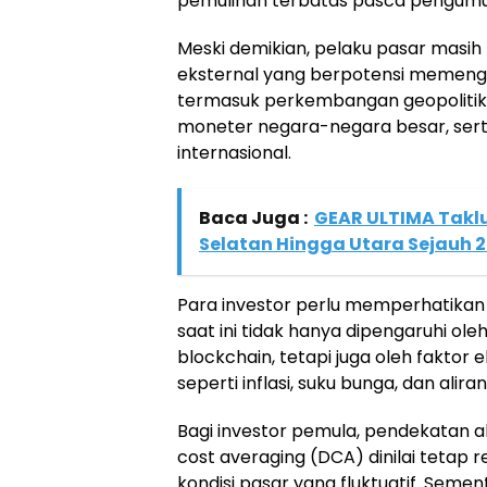
pemulihan terbatas pasca pengumu
Meski demikian, pelaku pasar masih
eksternal yang berpotensi memengar
termasuk perkembangan geopolitik g
moneter negara-negara besar, ser
internasional.
Baca Juga :
GEAR ULTIMA Takl
Selatan Hingga Utara Sejauh 
Para investor perlu memperhatikan
saat ini tidak hanya dipengaruhi ol
blockchain, tetapi juga oleh faktor
seperti inflasi, suku bunga, dan alira
Bagi investor pemula, pendekatan a
cost averaging (DCA) dinilai tetap
kondisi pasar yang fluktuatif. Sement