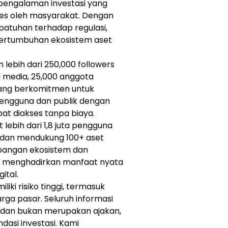
engalaman investasi yang
es oleh masyarakat. Dengan
epatuhan terhadap regulasi,
ertumbuhan ekosistem aset
lebih dari 250,000 followers
l media, 25,000 anggota
 yang berkomitmen untuk
pengguna dan publik dengan
t diakses tanpa biaya.
 lebih dari 1,8 juta pengguna
s dan mendukung 100+ aset
mbangan ekosistem dan
an menghadirkan manfaat nyata
ital.
liki risiko tinggi, termasuk
arga pasar. Seluruh informasi
 dan bukan merupakan ajakan,
asi investasi. Kami