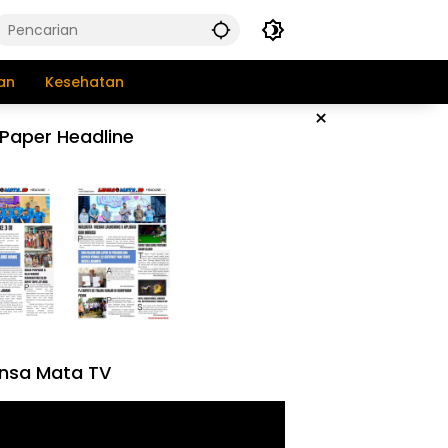
an
Kesehatan
×
Paper Headline
nsa Mata TV
tar