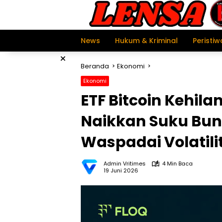
Langsung
ke
konten
News
Hukum & Kriminal
Peristiw
×
Beranda
Ekonomi
Ekonomi
ETF Bitcoin Kehila
Naikkan Suku Bung
Waspadai Volatili
Admin Vritimes
4 Min Baca
19 Juni 2026