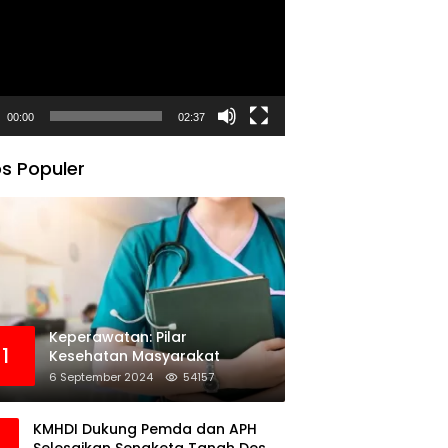
00:00
02:37
s Populer
Keperawatan: Pilar
1
Kesehatan Masyarakat
6 September 2024
54157
KMHDI Dukung Pemda dan APH