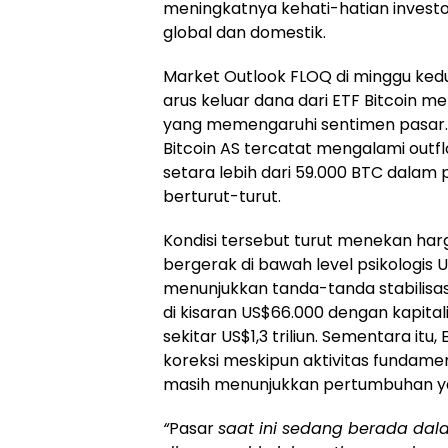
meningkatnya kehati-hatian invest
global dan domestik.
Market Outlook FLOQ di minggu ked
arus keluar dana dari ETF Bitcoin me
yang memengaruhi sentimen pasar. 
Bitcoin AS tercatat mengalami outfl
setara lebih dari 59.000 BTC dalam 
berturut-turut.
Kondisi tersebut turut menekan har
bergerak di bawah level psikologis
menunjukkan tanda-tanda stabilisas
di kisaran US$66.000 dengan kapital
sekitar US$1,3 triliun. Sementara it
koreksi meskipun aktivitas fundame
masih menunjukkan pertumbuhan ya
“
Pasar
saat ini sedang berada dal