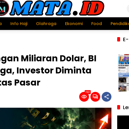
a
Info Haji
Olahraga
Ekonomi
Food
Pendidik
E-
ngan Miliaran Dolar, BI
a, Investor Diminta
tas Pasar
192
Le
Pemu
Video