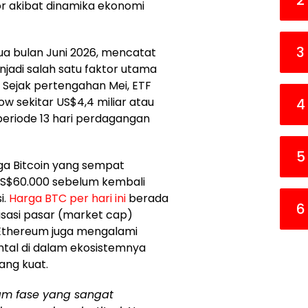
2
or akibat dinamika ekonomi
3
ua bulan Juni 2026, mencatat
njadi salah satu faktor utama
Sejak pertengahan Mei, ETF
ow sekitar US$4,4 miliar atau
4
periode 13 hari perdagangan
5
ga Bitcoin yang sempat
 US$60.000 sebelum kembali
i.
Harga BTC per hari ini
berada
6
isasi pasar (market cap)
u, Ethereum juga mengalami
ntal di dalam ekosistemnya
ng kuat.
am fase yang sangat