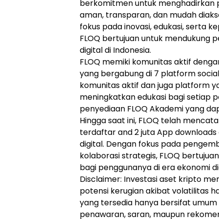
berkomitmen untuk menghadirkan p
aman, transparan, dan mudah diaks
fokus pada inovasi, edukasi, serta k
FLOQ bertujuan untuk mendukung p
digital di Indonesia.
FLOQ memiki komunitas aktif dengan 
yang bergabung di 7 platform socia
komunitas aktif dan juga platform
meningkatkan edukasi bagi setiap 
penyediaan FLOQ Akademi yang dapa
Hingga saat ini, FLOQ telah mencatat
terdaftar and 2 juta App download
digital. Dengan fokus pada penge
kolaborasi strategis, FLOQ bertuju
bagi penggunanya di era ekonomi dig
Disclaimer: Investasi aset kripto memi
potensi kerugian akibat volatilitas h
yang tersedia hanya bersifat umum
penawaran, saran, maupun rekomend