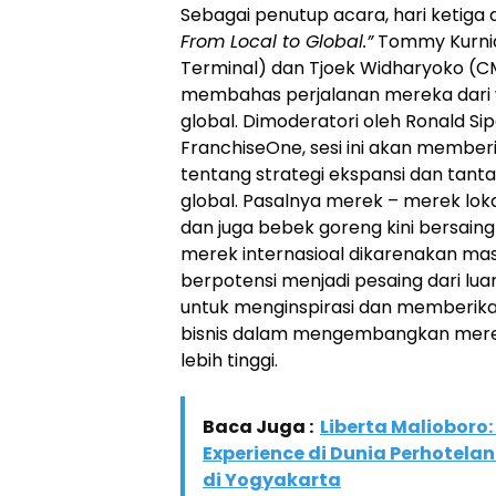
Sebagai penutup acara, hari ketig
From Local to Global.”
Tommy Kurni
Terminal) dan Tjoek Widharyoko (
membahas perjalanan mereka dari 
global. Dimoderatori oleh Ronald S
FranchiseOne, sesi ini akan memb
tentang strategi ekspansi dan tant
global. Pasalnya merek – merek loka
dan juga bebek goreng kini bersain
merek internasioal dikarenakan m
berpotensi menjadi pesaing dari luar 
untuk menginspirasi dan memberika
bisnis dalam mengembangkan mere
lebih tinggi.
Baca Juga :
Liberta Malioboro
Experience di Dunia Perhotel
di Yogyakarta