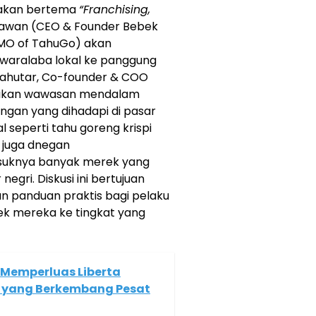
a akan bertema
“Franchising,
awan (CEO & Founder Bebek
CMO of TahuGo) akan
waralaba lokal ke panggung
ipahutar, Co-founder & COO
erikan wawasan mendalam
angan yang dihadapi di pasar
l seperti tahu goreng krispi
g juga dnegan
asuknya banyak merek yang
negri. Diskusi ini bertujuan
n panduan praktis bagi pelaku
k mereka ke tingkat yang
: Memperluas Liberta
an yang Berkembang Pesat