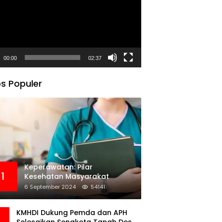
00:00
02:37
s Populer
Keperawatan: Pilar
1
Kesehatan Masyarakat
6 September 2024
54141
KMHDI Dukung Pemda dan APH