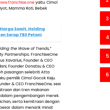
2
ww.franchise.one
yaitu: Cimol
Nyot, Mamma Roti, Bebek
3
 Harga Sawit, Holding
en Serap TBS Petani
4
iding the Wave of Trends,”
y Partnerships.
FranchiseOne
5
s Xavarius, Founder & CEO
dani, Founder Donatsu & CEO
eh pasangan selebriti Atta
6
aku pemilik Cimol Gocok Keju.
ounder & CEO FranchiseOne, sesi
itraan dan tren makanan
an dalam pengembangan merek.
ichan, serta kemitraan dengan
 besar dalam menarik minat