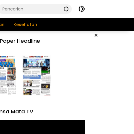
an
Kesehatan
×
Paper Headline
nsa Mata TV
tar