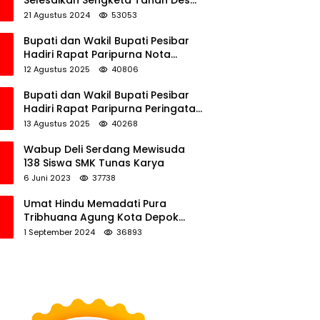
Selesaikan Sengketa Tanah Desa
Tawamalewe
21 Agustus 2024
53053
Bupati dan Wakil Bupati Pesibar
Hadiri Rapat Paripurna Nota
Keuangan Ranperda APBD
12 Agustus 2025
40806
Perubahan TA 2025
Bupati dan Wakil Bupati Pesibar
Hadiri Rapat Paripurna Peringatan
HUT Ke-12 Pesibar
13 Agustus 2025
40268
Wabup Deli Serdang Mewisuda
138 Siswa SMK Tunas Karya
6 Juni 2023
37738
Umat Hindu Memadati Pura
Tribhuana Agung Kota Depok
Jawa Barat
1 September 2024
36893