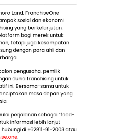
oro Land, FranchiseOne
ampak sosial dan ekonomi
hising yang berkelanjutan.
 platform bagi merek untuk
an, tetapi juga kesempatan
gsung dengan para ahli dan
rharga.
lon pengusaha, pemilik
ngan dunia franchising untuk
tif ini. Bersama-sama untuk
enciptakan masa depan yang
sia.
lai perjalanan sebagai “food-
tuk informasi lebih lanjut
 hubungi di +62811-91-2003 atau
ise.one
.