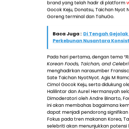
brand yang telah hadir di platform
w
Gocok Keju, Donatsu, Taichan Nyot 
Goreng terminal dan TahuGo.
Baca Juga :
Di Tengah Gejolak
Perkebunan Nusantara Konsist
Pada hari pertama, dengan tema
“R
Korean Foods, Taichan, and Celebrit
menghadirkan narasumber Fransiscu
Sate Taichan NyotNyot. Agis M Ram
Cimol Gocok Keju, serta didukung ol
Halilintar dan Aurel Hermansyah sel
Dimoderatori oleh Andre Binarto, F
ini akan membahas bagaimana kem
dapat menjadi pendorong signifik
Fokus pada tren makanan Korea, Ta
selebriti akan menunjukkan potensi