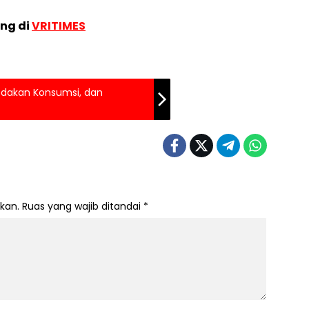
ang di
VRITIMES
edakan Konsumsi, dan
kan.
Ruas yang wajib ditandai
*