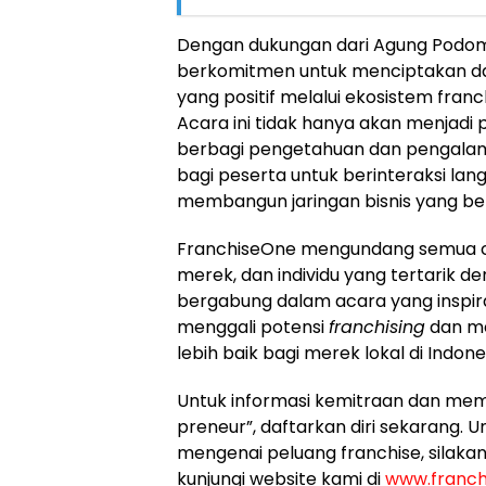
Dengan dukungan dari Agung Podom
berkomitmen untuk menciptakan d
yang positif melalui ekosistem franc
Acara ini tidak hanya akan menjadi
berbagi pengetahuan dan pengalam
bagi peserta untuk berinteraksi lan
membangun jaringan bisnis yang be
FranchiseOne mengundang semua ca
merek, dan individu yang tertarik de
bergabung dalam acara yang inspira
menggali potensi
franchising
dan m
lebih baik bagi merek lokal di Indone
Untuk informasi kemitraan dan memu
preneur”, daftarkan diri sekarang. Un
mengenai peluang franchise, silakan
kunjungi website kami di
www.franch