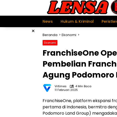
Langsung
ke
konten
News
Hukum & Kriminal
Peristiw
×
Beranda
Ekonomi
Ekonomi
FranchiseOne Ope
Pembelian Franchi
Agung Podomoro 
Vritimes
4 Min Baca
11 Februari 2025
FranchiseOne, platform ekspansi fr
pertama di Indonesia, bermitra de
Podomoro Land Group) mengadakan