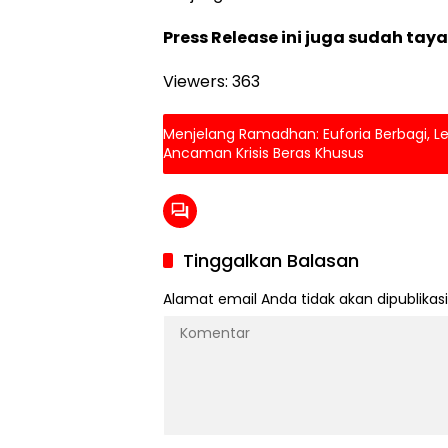
Press Release ini juga sudah tay
Viewers:
363
Menjelang Ramadhan: Euforia Berbagi, L
Ancaman Krisis Beras Khusus
Tinggalkan Balasan
Alamat email Anda tidak akan dipublikasi