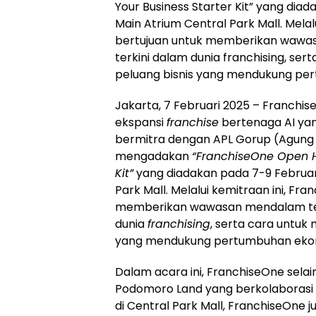
Your Business Starter Kit” yang diad
Main Atrium Central Park Mall. Melal
bertujuan untuk memberikan wawa
terkini dalam dunia franchising, se
peluang bisnis yang mendukung per
Jakarta, 7 Februari 2025 – Franchis
ekspansi
franchise
bertenaga AI yan
bermitra dengan APL Gorup (Agung
mengadakan
“FranchiseOne Open H
Kit”
yang diadakan pada 7-9 Februari
Park Mall. Melalui kemitraan ini, Fr
memberikan wawasan mendalam ten
dunia
franchising
, serta cara untuk
yang mendukung pertumbuhan ekon
Dalam acara ini, FranchiseOne sel
Podomoro Land yang berkolaborasi
di Central Park Mall, FranchiseOne