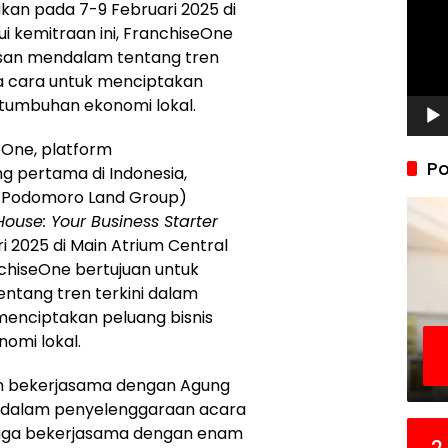
akan pada 7-9 Februari 2025 di
ui kemitraan ini, FranchiseOne
san mendalam tentang tren
rta cara untuk menciptakan
tumbuhan ekonomi lokal.
eOne, platform
Po
g pertama di Indonesia,
 Podomoro Land Group)
ouse: Your Business Starter
 2025 di Main Atrium Central
anchiseOne bertujuan untuk
tang tren terkini dalam
 menciptakan peluang bisnis
omi lokal.
ain bekerjasama dengan Agung
 dalam penyelenggaraan acara
 juga bekerjasama dengan enam