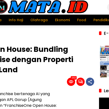
a
Info Haji
Olahraga
Ekonomi
Food
Pendidik
E-
n House: Bundling
se dengan Properti
Land
363
Le
anchise bertenaga AI yang
ngan APL Gorup (Agung
Pemu
Video
 “FranchiseOne Open House: