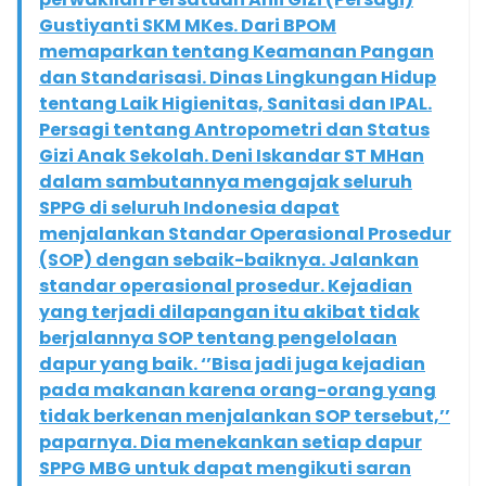
Gustiyanti SKM MKes. Dari BPOM
memaparkan tentang Keamanan Pangan
dan Standarisasi. Dinas Lingkungan Hidup
tentang Laik Higienitas, Sanitasi dan IPAL.
Persagi tentang Antropometri dan Status
Gizi Anak Sekolah. Deni Iskandar ST MHan
dalam sambutannya mengajak seluruh
SPPG di seluruh Indonesia dapat
menjalankan Standar Operasional Prosedur
(SOP) dengan sebaik-baiknya. Jalankan
standar operasional prosedur. Kejadian
yang terjadi dilapangan itu akibat tidak
berjalannya SOP tentang pengelolaan
dapur yang baik. ‘’Bisa jadi juga kejadian
pada makanan karena orang-orang yang
tidak berkenan menjalankan SOP tersebut,’’
paparnya. Dia menekankan setiap dapur
SPPG MBG untuk dapat mengikuti saran