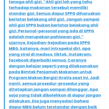
tenaga ahli gizi. ‘’Ahli gizi lah yang tahu
terhadap makanan tersebut memiliki
standar gizi. Semua dapur SPPG diharuskan
berlatar belakang ahli gizi. Jangan sampai
ahli gizi SPPG bukan berlatar belakang ahli
gizi. Personal-personal yang ada di SPPG
adalah merupakan pahlawan gizi,’’
ujarnya. Kejadian-kejadian pada SPPG
MBG, katanya, mari intropeksi diri, apa
yang viral di medsos, tiktok, instakram,
facebook diperbaiki semua. Caranya
dengan belajar seperti yang dilaksanakan
pada Bimtek Penjamah Makanan untuk
Program Makan Bergizi Gratis saat ini. Jadi
nanti, semua prosedur-prosedur yang
ditetapkan jangan sampai dilanggar. Apa
saja yang tidak dibolehkan di dapur jangan
dilakukan. Dia juga menyadari bahwa
dapur MBG belum terstandar dengan baik