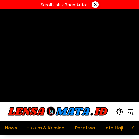
Langsung
×
Scroll Untuk Baca Artikel
ke
konten
News
Hukum & Kriminal
Peristiwa
Info Haji
Ol