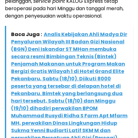
pelanggan,
service point
KALOG Express tetap
beroperasi pada hari Minggu dan tanggal merah,
dengan penyesuaian waktu operasional.
Baca Juga :
Analis Kebijakan Ahli Madya Dir
Penyaluran Wilayah III Badan Gizi Nasional
(BGN) Deni Iskandar ST MHan membuka
secara resmi Bimbingan Teknis (Bintek)
Penjamah Makanan untuk Program Makan
Bergizi Gratis Wilayah 1 di Hotel Grand Elite
Pekanbaru, Sabtu (18/10). Diikuti 8000
peserta yang tersebar di delapan hotel di
Pekanbaru. Bimtek yang berlangsung dua
hari tersebut, Sabtu (18/10) dan Minggu
(19/10) dihadiri perwakilan BPOM
Muhammad Rusydi Ridha S Farm Apt Mfarm
MH, perwakilan Dinas Lingkungan Hidup
Sukma Yenni Budiarti Latif SKM M dan
perwakilan Persatuan Ahli Gizi (Persagi)