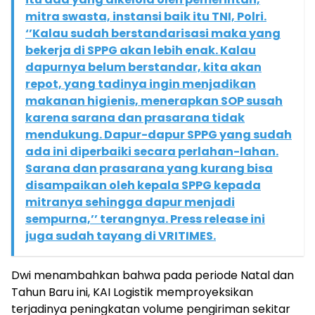
mitra swasta, instansi baik itu TNI, Polri.
‘’Kalau sudah berstandarisasi maka yang
bekerja di SPPG akan lebih enak. Kalau
dapurnya belum berstandar, kita akan
repot, yang tadinya ingin menjadikan
makanan higienis, menerapkan SOP susah
karena sarana dan prasarana tidak
mendukung. Dapur-dapur SPPG yang sudah
ada ini diperbaiki secara perlahan-lahan.
Sarana dan prasarana yang kurang bisa
disampaikan oleh kepala SPPG kepada
mitranya sehingga dapur menjadi
sempurna,’’ terangnya. Press release ini
juga sudah tayang di VRITIMES.
Dwi menambahkan bahwa pada periode Natal dan
Tahun Baru ini, KAI Logistik memproyeksikan
terjadinya peningkatan volume pengiriman sekitar