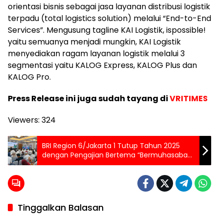
orientasi bisnis sebagai jasa layanan distribusi logistik
terpadu (total logistics solution) melalui “End-to-End
Services”. Mengusung tagline KAI Logistik, ispossible!
yaitu semuanya menjadi mungkin, KAI Logistik
menyediakan ragam layanan logistik melalui 3
segmentasi yaitu KALOG Express, KALOG Plus dan
KALOG Pro.
Press Release ini juga sudah tayang di
VRITIMES
Viewers:
324
BRI Region 6/Jakarta 1 Tutup Tahun 2025
dengan Pengajian Bertema “Bermuhasabah
dan Refleksi Diri Menuju 2026”
Tinggalkan Balasan