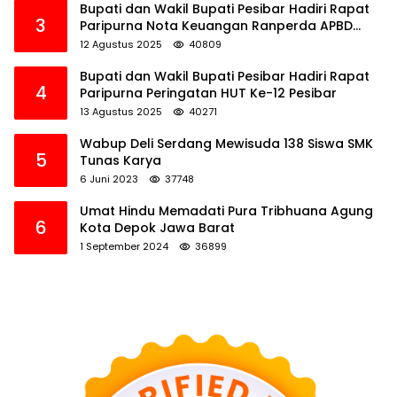
Bupati dan Wakil Bupati Pesibar Hadiri Rapat
3
Paripurna Nota Keuangan Ranperda APBD
Perubahan TA 2025
12 Agustus 2025
40809
Bupati dan Wakil Bupati Pesibar Hadiri Rapat
4
Paripurna Peringatan HUT Ke-12 Pesibar
13 Agustus 2025
40271
Wabup Deli Serdang Mewisuda 138 Siswa SMK
5
Tunas Karya
6 Juni 2023
37748
Umat Hindu Memadati Pura Tribhuana Agung
6
Kota Depok Jawa Barat
1 September 2024
36899