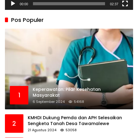
00:00
02:37
Pos Populer
Keperawatan: Pilar Kesehatan
1
Masyarakat
6 September 2024
54168
KMHDI Dukung Pemda dan APH Selesaikan
2
Sengketa Tanah Desa Tawamalewe
21 Agustus 2024
53058