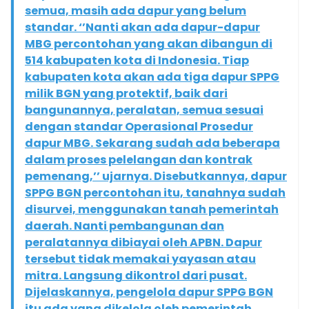
semua, masih ada dapur yang belum
standar. ‘’Nanti akan ada dapur-dapur
MBG percontohan yang akan dibangun di
514 kabupaten kota di Indonesia. Tiap
kabupaten kota akan ada tiga dapur SPPG
milik BGN yang protektif, baik dari
bangunannya, peralatan, semua sesuai
dengan standar Operasional Prosedur
dapur MBG. Sekarang sudah ada beberapa
dalam proses pelelangan dan kontrak
pemenang,’’ ujarnya. Disebutkannya, dapur
SPPG BGN percontohan itu, tanahnya sudah
disurvei, menggunakan tanah pemerintah
daerah. Nanti pembangunan dan
peralatannya dibiayai oleh APBN. Dapur
tersebut tidak memakai yayasan atau
mitra. Langsung dikontrol dari pusat.
Dijelaskannya, pengelola dapur SPPG BGN
itu ada yang dikelola oleh pemerintah,