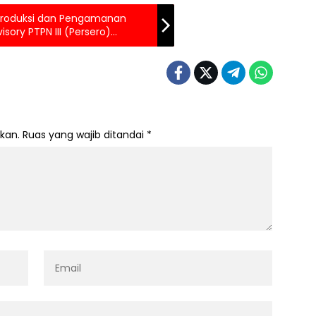
 Produksi dan Pengamanan
isory PTPN III (Persero)
kan.
Ruas yang wajib ditandai
*