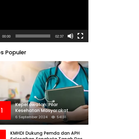
00:00
02:37
s Populer
Keperawatan: Pilar
1
Kesehatan Masyarakat
6 September 2024
54131
KMHDI Dukung Pemda dan APH