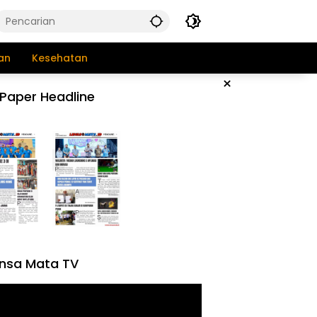
an
Kesehatan
×
Paper Headline
nsa Mata TV
tar