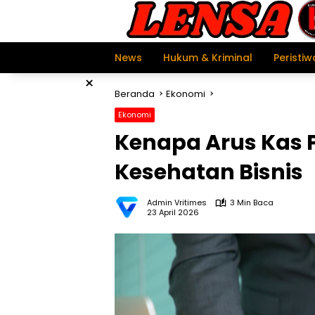
Langsung
ke
konten
News
Hukum & Kriminal
Peristiw
×
Beranda
Ekonomi
Ekonomi
Kenapa Arus Kas P
Kesehatan Bisnis
Admin Vritimes
3 Min Baca
23 April 2026