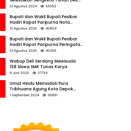
Selesaikan Sengketa Tanah Desa
Tawamalewe
21 Agustus 2024
53052
Bupati dan Wakil Bupati Pesibar
Hadiri Rapat Paripurna Nota
Keuangan Ranperda APBD
12 Agustus 2025
40804
Perubahan TA 2025
Bupati dan Wakil Bupati Pesibar
Hadiri Rapat Paripurna Peringatan
HUT Ke-12 Pesibar
13 Agustus 2025
40265
Wabup Deli Serdang Mewisuda
138 Siswa SMK Tunas Karya
6 Juni 2023
37734
Umat Hindu Memadati Pura
Tribhuana Agung Kota Depok
Jawa Barat
1 September 2024
36891