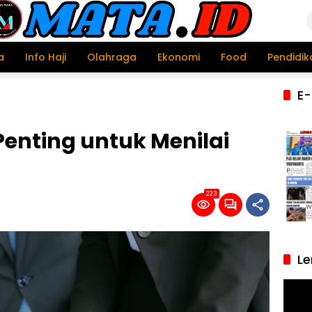
a
Info Haji
Olahraga
Ekonomi
Food
Pendidik
E-
enting untuk Menilai
223
Le
Pemu
Video