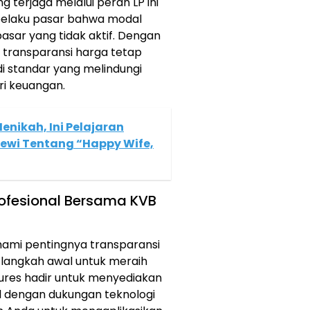
ng terjaga melalui peran LP ini
pelaku pasar bahwa modal
asar yang tidak aktif. Dengan
, transparansi harga tetap
di standar yang melindungi
ri keuangan.
enikah, Ini Pelajaran
Dewi Tentang “Happy Wife,
rofesional Bersama KVB
hami pentingnya transparansi
h langkah awal untuk meraih
ures hadir untuk menyediakan
l dengan dukungan teknologi