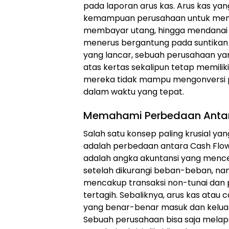
pada laporan arus kas. Arus kas ya
kemampuan perusahaan untuk membi
membayar utang, hingga mendanai e
menerus bergantung pada suntikan 
yang lancar, sebuah perusahaan ya
atas kertas sekalipun tetap memiliki
mereka tidak mampu mengonversi p
dalam waktu yang tepat.
Memahami Perbedaan Antara
Salah satu konsep paling krusial ya
adalah perbedaan antara Cash Flow v
adalah angka akuntansi yang menc
setelah dikurangi beban-beban, namu
mencakup transaksi non-tunai dan 
tertagih. Sebaliknya, arus kas atau
yang benar-benar masuk dan keluar
Sebuah perusahaan bisa saja mela