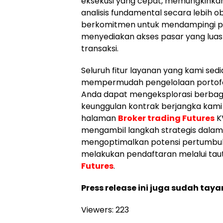
eksekusi yang cepat, memungkinka
analisis fundamental secara lebih ob
berkomitmen untuk mendampingi pa
menyediakan akses pasar yang luas d
transaksi.
Seluruh fitur layanan yang kami sed
mempermudah pengelolaan portofol
Anda dapat mengeksplorasi berbaga
keunggulan kontrak berjangka kam
halaman
Broker trading Futures
KV
mengambil langkah strategis dalam
mengoptimalkan potensi pertumbuh
melakukan pendaftaran melalui tau
Futures
.
Press release ini juga sudah taya
Viewers:
223