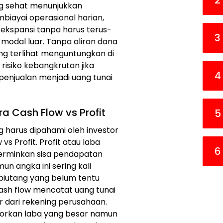
2
ng sehat menunjukkan
ayai operasional harian,
kspansi tanpa harus terus-
3
modal luar. Tanpa aliran dana
ng terlihat menguntungkan di
 risiko kebangkrutan jika
4
enjualan menjadi uang tunai
 Cash Flow vs Profit
5
ng harus dipahami oleh investor
s Profit. Profit atau laba
6
erminkan sisa pendapatan
n angka ini sering kali
piutang yang belum tentu
 cash flow mencatat uang tunai
 dari rekening perusahaan.
porkan laba yang besar namun