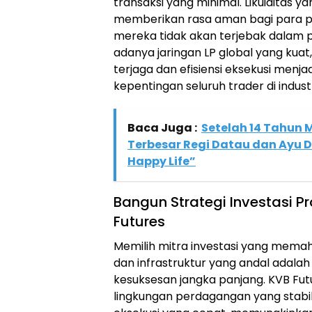
transaksi yang minimal. Likuiditas ya
memberikan rasa aman bagi para 
mereka tidak akan terjebak dalam p
adanya jaringan LP global yang kuat
terjaga dan efisiensi eksekusi menja
kepentingan seluruh trader di indust
Baca Juga :
Setelah 14 Tahun M
Terbesar Regi Datau dan Ayu 
Happy Life”
Bangun Strategi Investasi P
Futures
Memilih mitra investasi yang mema
dan infrastruktur yang andal adala
kesuksesan jangka panjang. KVB Fut
lingkungan perdagangan yang stabi