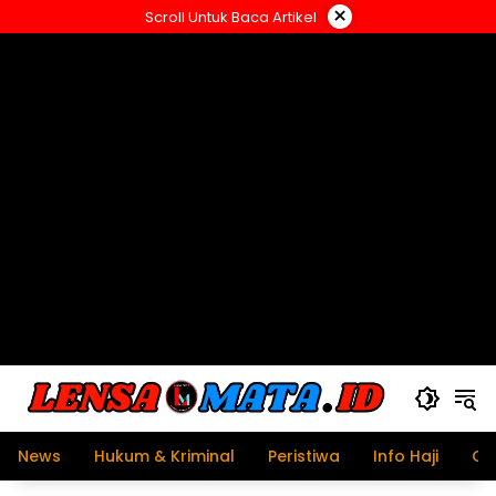
Langsung
×
Scroll Untuk Baca Artikel
ke
konten
News
Hukum & Kriminal
Peristiwa
Info Haji
Ol