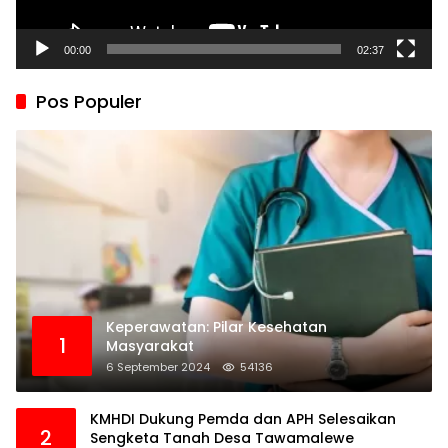
00:00
02:37
Pos Populer
Keperawatan: Pilar Kesehatan
1
Masyarakat
6 September 2024
54136
KMHDI Dukung Pemda dan APH Selesaikan
2
Sengketa Tanah Desa Tawamalewe