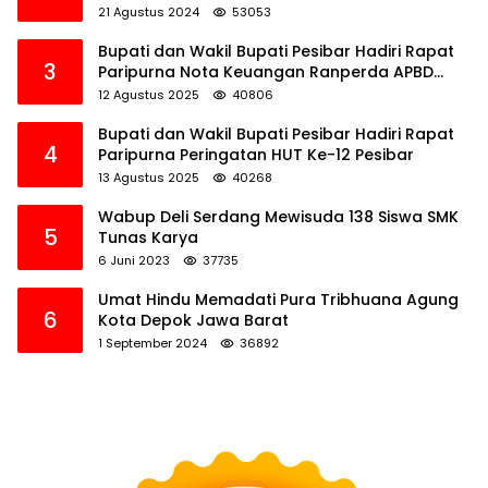
21 Agustus 2024
53053
Bupati dan Wakil Bupati Pesibar Hadiri Rapat
3
Paripurna Nota Keuangan Ranperda APBD
Perubahan TA 2025
12 Agustus 2025
40806
Bupati dan Wakil Bupati Pesibar Hadiri Rapat
4
Paripurna Peringatan HUT Ke-12 Pesibar
13 Agustus 2025
40268
Wabup Deli Serdang Mewisuda 138 Siswa SMK
5
Tunas Karya
6 Juni 2023
37735
Umat Hindu Memadati Pura Tribhuana Agung
6
Kota Depok Jawa Barat
1 September 2024
36892