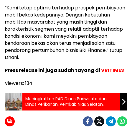
“Kami tetap optimis terhadap prospek pembiayaan
mobil bekas kedepannya. Dengan kebutuhan
mobilitas masyarakat yang masih tinggi dan
karakteristik segmen yang relatif adaptif terhadap
kondisi ekonomi, kami meyakini pembiayaan
kendaraan bekas akan terus menjadi salah satu
pendorong pertumbuhan bisnis BRI Finance,” tutup
Dhani.
Press release ini juga sudah tayang di
VRITIMES
Viewers:
134
Meningkatkan PAD Dinas Pariwisata dan
Dinas Perikanan, Pemkab Nias Selatan
Bersama Pemkab Mentawai Laksanakan
Gelar Rakor Stategis