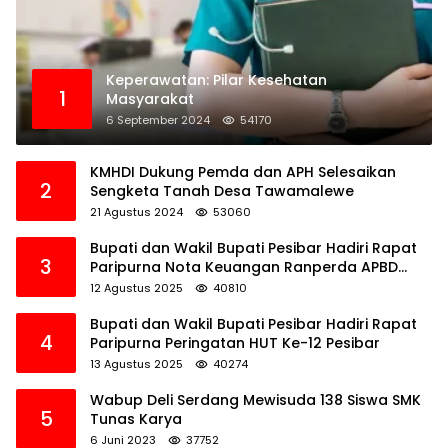
Keperawatan: Pilar Kesehatan
1
Masyarakat
6 September 2024
54170
KMHDI Dukung Pemda dan APH Selesaikan
2
Sengketa Tanah Desa Tawamalewe
21 Agustus 2024
53060
Bupati dan Wakil Bupati Pesibar Hadiri Rapat
3
Paripurna Nota Keuangan Ranperda APBD
Perubahan TA 2025
12 Agustus 2025
40810
Bupati dan Wakil Bupati Pesibar Hadiri Rapat
4
Paripurna Peringatan HUT Ke-12 Pesibar
13 Agustus 2025
40274
Wabup Deli Serdang Mewisuda 138 Siswa SMK
5
Tunas Karya
6 Juni 2023
37752