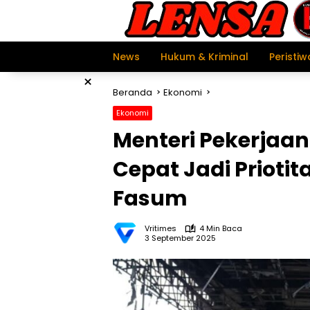
Langsung
ke
konten
News
Hukum & Kriminal
Peristiw
×
Beranda
Ekonomi
Ekonomi
Menteri Pekerjaa
Cepat Jadi Prioti
Fasum
Vritimes
4 Min Baca
3 September 2025