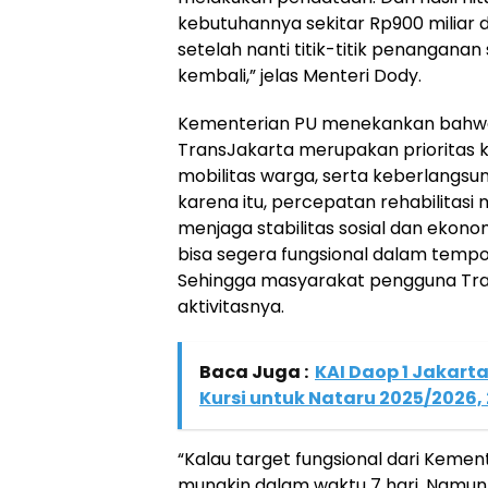
kebutuhannya sekitar Rp900 miliar d
setelah nanti titik-titik penanganan 
kembali,” jelas Menteri Dody.
Kementerian PU menekankan bahwa
TransJakarta merupakan prioritas
mobilitas warga, serta keberlangsun
karena itu, percepatan rehabilitasi
menjaga stabilitas sosial dan ekono
bisa segera fungsional dalam tempo
Sehingga masyarakat pengguna Tra
aktivitasnya.
Baca Juga :
KAI Daop 1 Jakarta
Kursi untuk Nataru 2025/2026,
“Kalau target fungsional dari Kemen
mungkin dalam waktu 7 hari. Namun, 