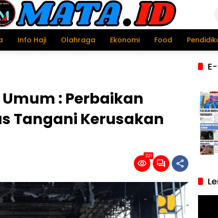
a
Info Haji
Olahraga
Ekonomi
Food
Pendidik
E-
n Umum : Perbaikan
tas Tangani Kerusakan
321
Le
Pemu
Video