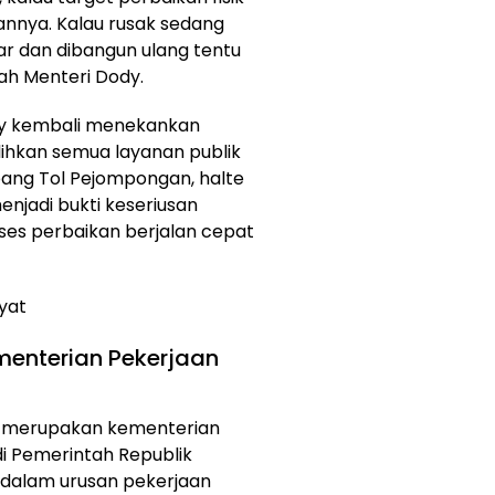
annya. Kalau rusak sedang
ar dan dibangun ulang tentu
ah Menteri Dody.
ody kembali menekankan
hkan semua layanan publik
bang Tol Pejompongan, halte
menjadi bukti keseriusan
es perbaikan berjalan cepat
yat
menterian Pekerjaan
 merupakan kementerian
i Pemerintah Republik
s dalam urusan pekerjaan