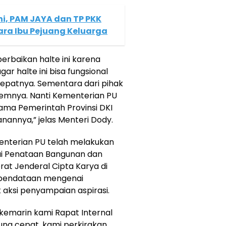
ni, PAM JAYA dan TP PKK
Para Ibu Pejuang Keluarga
rbaikan halte ini karena
ar halte ini bisa fungsional
epatnya. Sementara dari pihak
emnya. Nanti Kementerian PU
sama Pemerintah Provinsi DKI
annya,” jelas Menteri Dody.
ementerian PU telah melakukan
ai Penataan Bangunan dan
at Jenderal Cipta Karya di
n pendataan mengenai
 aksi penyampaian aspirasi.
kemarin kami Rapat Internal
tung cepat, kami perkirakan