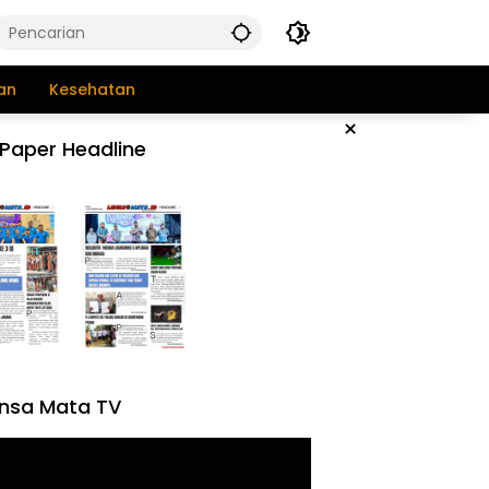
an
Kesehatan
×
Paper Headline
nsa Mata TV
tar