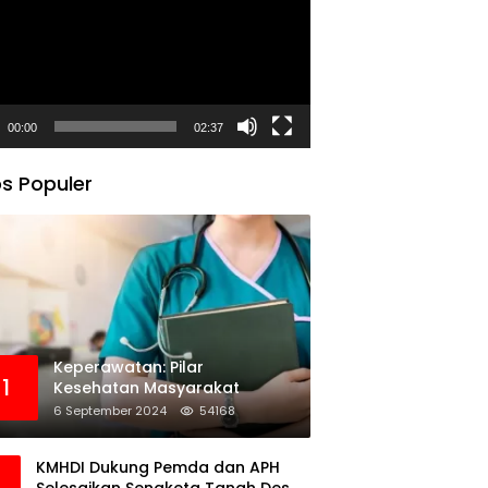
00:00
02:37
s Populer
Keperawatan: Pilar
1
Kesehatan Masyarakat
6 September 2024
54168
KMHDI Dukung Pemda dan APH