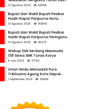
Selesaikan Sengketa Tanah Desa
Tawamalewe
21 Agustus 2024
53058
Bupati dan Wakil Bupati Pesibar
Hadiri Rapat Paripurna Nota
Keuangan Ranperda APBD
12 Agustus 2025
40809
Perubahan TA 2025
Bupati dan Wakil Bupati Pesibar
Hadiri Rapat Paripurna Peringatan
HUT Ke-12 Pesibar
13 Agustus 2025
40272
Wabup Deli Serdang Mewisuda
138 Siswa SMK Tunas Karya
6 Juni 2023
37750
Umat Hindu Memadati Pura
Tribhuana Agung Kota Depok
Jawa Barat
1 September 2024
36899