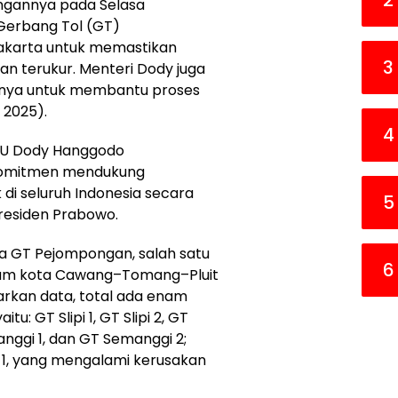
2
jungannya pada Selasa
 Gerbang Tol (GT)
akarta untuk memastikan
3
an terukur. Menteri Dody juga
nya untuk membantu proses
 2025).
4
 PU Dody Hanggodo
komitmen mendukung
k di seluruh Indonesia secara
5
Presiden Prabowo.
a GT Pejompongan, salah satu
6
 dalam kota Cawang–Tomang–Pluit
rkan data, total ada enam
u: GT Slipi 1, GT Slipi 2, GT
ggi 1, dan GT Semanggi 2;
n 1, yang mengalami kerusakan