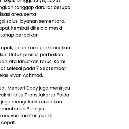
 sejak Minggu (31/8/2025).
angkah tanggap darurat berupa
isasi area, serta
i solusi layanan sementara.
dapat kembali dikelola meski
tahap perbaikan.
ampak, telah kami perhitungkan
iar. Untuk proses perbaikan
dan kita lanjutkan terus. Kami
t selesai pada 7 September
jelas Rivan Achmad.
ol, Menteri Dody juga meninjau
, yakni Halte TransJakarta Polda
 juga mengalami kerusakan
menterian PU ingin
enovasi fasilitas publik
 cepat.