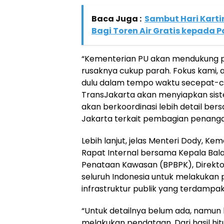
Baca Juga :
Sambut Hari Karti
Bagi Toren Air Gratis kepada 
“Kementerian PU akan mendukung pe
rusaknya cukup parah. Fokus kami, ag
dulu dalam tempo waktu secepat-c
TransJakarta akan menyiapkan sist
akan berkoordinasi lebih detail ber
Jakarta terkait pembagian penangan
Lebih lanjut, jelas Menteri Dody, K
Rapat Internal bersama Kepala Bal
Penataan Kawasan (BPBPK), Direktor
seluruh Indonesia untuk melakuka
infrastruktur publik yang terdampak
“Untuk detailnya belum ada, namun 
melakukan pendataan. Dari hasil hi