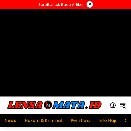
Langsung
×
Scroll Untuk Baca Artikel
ke
konten
News
Hukum & Kriminal
Peristiwa
Info Haji
Ol