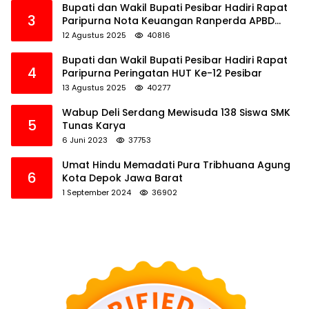
Bupati dan Wakil Bupati Pesibar Hadiri Rapat
3
Paripurna Nota Keuangan Ranperda APBD
Perubahan TA 2025
12 Agustus 2025
40816
Bupati dan Wakil Bupati Pesibar Hadiri Rapat
4
Paripurna Peringatan HUT Ke-12 Pesibar
13 Agustus 2025
40277
Wabup Deli Serdang Mewisuda 138 Siswa SMK
5
Tunas Karya
6 Juni 2023
37753
Umat Hindu Memadati Pura Tribhuana Agung
6
Kota Depok Jawa Barat
1 September 2024
36902