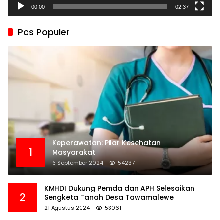
00:00
02:37
Pos Populer
Keperawatan: Pilar Kesehatan
1
Masyarakat
6 September 2024
54237
KMHDI Dukung Pemda dan APH Selesaikan
2
Sengketa Tanah Desa Tawamalewe
21 Agustus 2024
53061