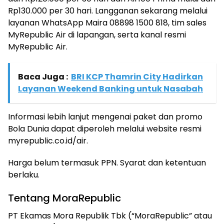
Rp130.000 per 30 hari. Langganan sekarang melalui
layanan WhatsApp Maira 08898 1500 818, tim sales
MyRepublic Air di lapangan, serta kanal resmi
MyRepublic Air.
Baca Juga :
BRI KCP Thamrin City Hadirkan
Layanan Weekend Banking untuk Nasabah
Informasi lebih lanjut mengenai paket dan promo
Bola Dunia dapat diperoleh melalui website resmi
myrepublic.co.id/air.
Harga belum termasuk PPN. Syarat dan ketentuan
berlaku.
Tentang MoraRepublic
PT Ekamas Mora Republik Tbk (“MoraRepublic” atau