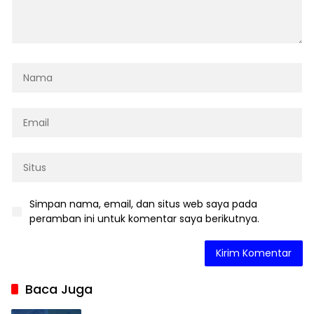
Simpan nama, email, dan situs web saya pada
peramban ini untuk komentar saya berikutnya.
Baca Juga