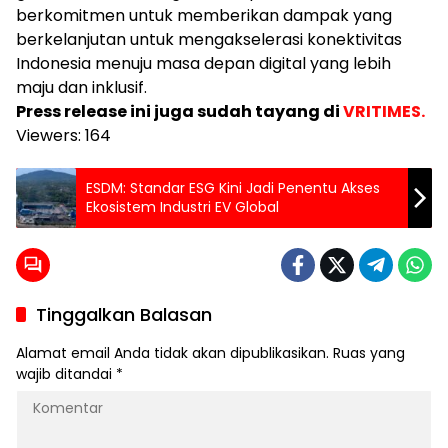
berkomitmen untuk memberikan dampak yang
berkelanjutan untuk mengakselerasi konektivitas
Indonesia menuju masa depan digital yang lebih
maju dan inklusif.
Press release ini juga sudah tayang di
VRITIMES.
Viewers:
164
ESDM: Standar ESG Kini Jadi Penentu Akses
Ekosistem Industri EV Global
Tinggalkan Balasan
Alamat email Anda tidak akan dipublikasikan.
Ruas yang
wajib ditandai
*