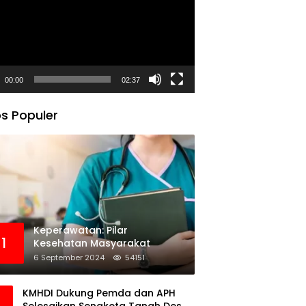
00:00
02:37
s Populer
Keperawatan: Pilar
1
Kesehatan Masyarakat
6 September 2024
54151
KMHDI Dukung Pemda dan APH