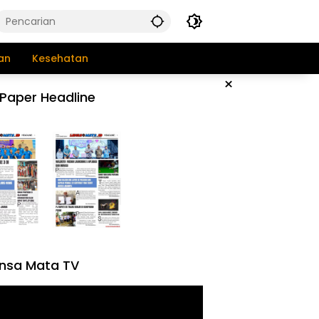
an
Kesehatan
×
Paper Headline
nsa Mata TV
tar