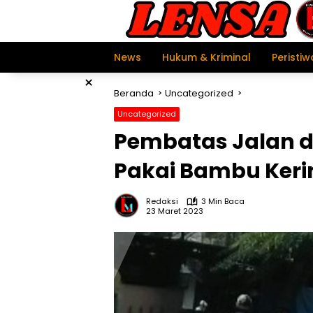
Langsung
ke
konten
News
Hukum & Kriminal
Peristiw
×
Beranda
Uncategorized
Uncategorized
Pembatas Jalan d
Pakai Bambu Kerin
Redaksi
3 Min Baca
23 Maret 2023