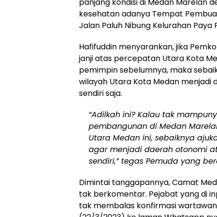
panjang kondisi di Medan Marelan 
kesehatan adanya Tempat Pembuan
Jalan Paluh Nibung Kelurahan Paya P
Hafifuddin menyarankan, jika Pemk
janji atas percepatan Utara Kota M
pemimpin sebelumnya, maka sebaikn
wilayah Utara Kota Medan menjadi d
sendiri saja.
“Adilkah ini? Kalau tak mampu
pembangunan di Medan Marelan
Utara Medan ini, sebaiknya ajuk
agar menjadi daerah otonomi at
sendiri,” tegas Pemuda yang berd
Dimintai tanggapannya, Camat Med
tak berkomentar. Pejabat yang di in
tak membalas konfirmasi wartawan 