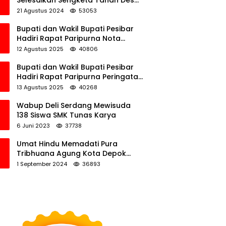
Selesaikan Sengketa Tanah Desa
Tawamalewe
21 Agustus 2024
53053
Bupati dan Wakil Bupati Pesibar
Hadiri Rapat Paripurna Nota
Keuangan Ranperda APBD
12 Agustus 2025
40806
Perubahan TA 2025
Bupati dan Wakil Bupati Pesibar
Hadiri Rapat Paripurna Peringatan
HUT Ke-12 Pesibar
13 Agustus 2025
40268
Wabup Deli Serdang Mewisuda
138 Siswa SMK Tunas Karya
6 Juni 2023
37738
Umat Hindu Memadati Pura
Tribhuana Agung Kota Depok
Jawa Barat
1 September 2024
36893