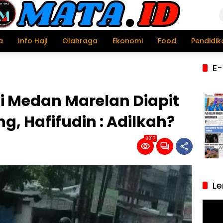
a
Info Haji
Olahraga
Ekonomi
Food
Pendidik
E-
i Medan Marelan Diapit
g, Hafifudin : Adilkah?
3317
Le
Pemu
Video