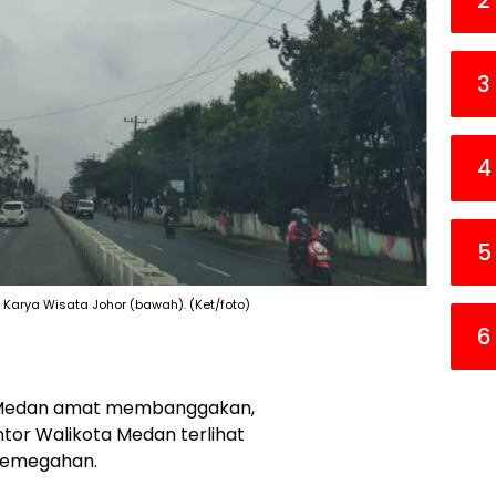
2
3
4
5
Karya Wisata Johor (bawah). (Ket/foto)
6
 Medan amat membanggakan,
ntor Walikota Medan terlihat
 kemegahan.