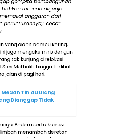
, gegap gempita pembangunan
bahkan triliunan digenjot
 memakai anggaran dari
n peruntukannya,” cecar
.
n yang diapit bambu kering,
ini juga mengaku miris dengan
ang tak kunjung direlokasi
ani Muthalib hingga terlihat
 jalan di pagi hari.
a Medan Tinjau Ulang
Yang Dianggap Tidak
Sungai Bedera serta kondisi
ar limbah menambah deretan