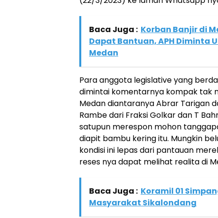
(22/3/2023) ke laman Whatsapp ny
Baca Juga :
Korban Banjir di 
Dapat Bantuan, APH Diminta 
Medan
Para anggota legislative yang berdap
dimintai komentarnya kompak tak m
Medan diantaranya Abrar Tarigan dar
Rambe dari Fraksi Golkar dan T Bah
satupun merespon mohon tanggapan
diapit bambu kering itu. Mungkin 
kondisi ini lepas dari pantauan me
reses nya dapat melihat realita di 
Baca Juga :
Koramil 01 Simpan
Masyarakat Sikalondang