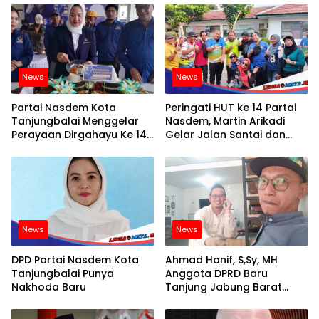
News
News
Partai Nasdem Kota
Peringati HUT ke 14 Partai
Tanjungbalai Menggelar
Nasdem, Martin Arikadi
Perayaan Dirgahayu Ke 14
Gelar Jalan Santai dan
Dengan Penuh Hikmat
Doorprize Untuk
Masyarakat OKU
News
News
DPD Partai Nasdem Kota
Ahmad Hanif, S,Sy, MH
Tanjungbalai Punya
Anggota DPRD Baru
Nakhoda Baru
Tanjung Jabung Barat
Berjiwa Sosial dan Multi
Talenta