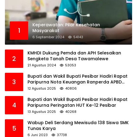
Keperawatan: Pilar Kesehatan
1
Masyarakat
6 September 2024
54143
KMHDI Dukung Pemda dan APH Selesaikan
2
Sengketa Tanah Desa Tawamalewe
21 Agustus 2024
53053
Bupati dan Wakil Bupati Pesibar Hadiri Rapat
3
Paripurna Nota Keuangan Ranperda APBD
Perubahan TA 2025
12 Agustus 2025
40806
Bupati dan Wakil Bupati Pesibar Hadiri Rapat
4
Paripurna Peringatan HUT Ke-12 Pesibar
13 Agustus 2025
40268
Wabup Deli Serdang Mewisuda 138 Siswa SMK
5
Tunas Karya
6 Juni 2023
37738