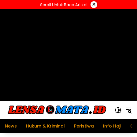
Langsung
×
Scroll Untuk Baca Artikel
ke
konten
News
Hukum & Kriminal
Peristiwa
Info Haji
Ol