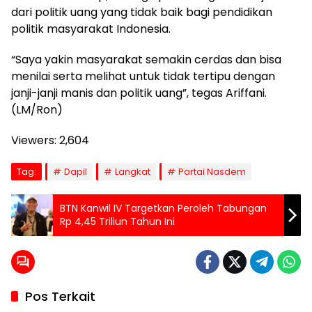
dari politik uang yang tidak baik bagi pendidikan
politik masyarakat Indonesia.
“Saya yakin masyarakat semakin cerdas dan bisa
menilai serta melihat untuk tidak tertipu dengan
janji-janji manis dan politik uang”, tegas Ariffani.
(LM/Ron)
Viewers:
2,604
Tag:
Dapil
Langkat
Partai Nasdem
BTN Kanwil IV Targetkan Peroleh Tabungan
Rp 4,45 Triliun Tahun Ini
Pos Terkait