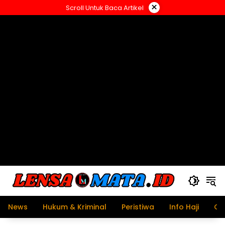
Langsung
×
Scroll Untuk Baca Artikel
ke
konten
News
Hukum & Kriminal
Peristiwa
Info Haji
Ol