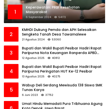
Keperawatan: Pilar Kesehatan
1
Masyarakat
6 September 2024
54172
KMHDI Dukung Pemda dan APH Selesaikan
2
Sengketa Tanah Desa Tawamalewe
21 Agustus 2024
53060
Bupati dan Wakil Bupati Pesibar Hadiri Rapat
3
Paripurna Nota Keuangan Ranperda APBD
Perubahan TA 2025
12 Agustus 2025
40812
Bupati dan Wakil Bupati Pesibar Hadiri Rapat
4
Paripurna Peringatan HUT Ke-12 Pesibar
13 Agustus 2025
40275
Wabup Deli Serdang Mewisuda 138 Siswa SMK
5
Tunas Karya
6 Juni 2023
37752
Umat Hindu Memadati Pura Tribhuana Agung
6
Kota Depok Jawa Barat