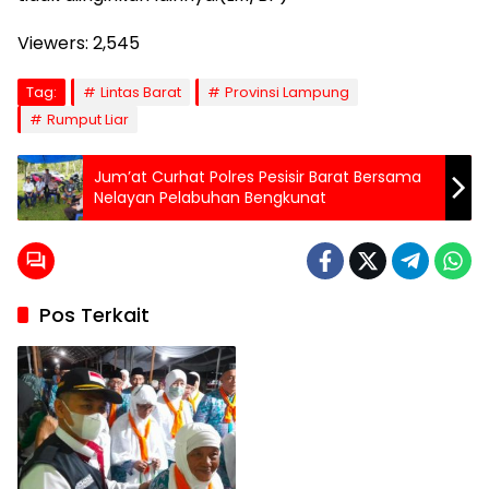
Viewers:
2,545
Tag:
Lintas Barat
Provinsi Lampung
Rumput Liar
Jum’at Curhat Polres Pesisir Barat Bersama
Nelayan Pelabuhan Bengkunat
Pos Terkait