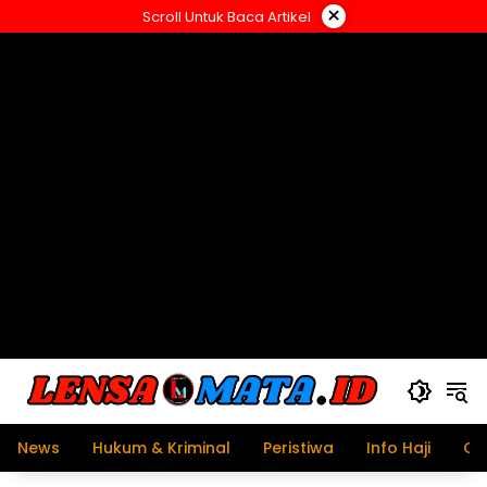
Langsung
×
Scroll Untuk Baca Artikel
ke
konten
News
Hukum & Kriminal
Peristiwa
Info Haji
Ol