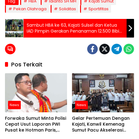
Tag:
HBA
Idianto SH MH
Kajati Sumut
Pekan Olahraga
Soliditas
Sportifitas
Sambut HBA ke 63, Kajati Sulsel dan Ketua
IAD Pimpin Gerakan Penanaman 12.500 Bibit
Buah di 63 Lokasi
Pos Terkait
News
News
Forwaka Sumut Minta Polisi
Gelar Pertemuan Dengan
Cepat Usut Laporan PWI
Kajati, Kanwil Kemenag
Pusat ke Hotman Paris,
Sumut Pacu Akselerasi
Andry : Banyak Remehkan
Percepatan Penyelamatan