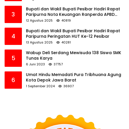
Bupati dan Wakil Bupati Pesibar Hadiri Rapat
3
Paripurna Nota Keuangan Ranperda APBD
Perubahan TA 2025
12 Agustus 2025
40819
Bupati dan Wakil Bupati Pesibar Hadiri Rapat
4
Paripurna Peringatan HUT Ke-12 Pesibar
13 Agustus 2025
40281
Wabup Deli Serdang Mewisuda 138 Siswa SMK
5
Tunas Karya
6 Juni 2023
37757
Umat Hindu Memadati Pura Tribhuana Agung
6
Kota Depok Jawa Barat
1 September 2024
36907