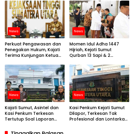
Profesi Jurnalis
Wakaf
News
News
Perkuat Pengawasan dan
Momen Idul Adha 1447
Penegakan Hukum, Kajati
Hijriah, Kejati Sumut
Terima Kunjungan Ketua
Qurban 13 Sapi & 2
KPU Sumut
Kambing
News
News
Kajati Sumut, Asintel dan
Kasi Penkum Kejati Sumut
Kasi Penkum Terkesan
Dilapor, Terkesan Tak
Tertutup Soal Laporan
Profesional dan Lontarkan
Dugaan Korupsi di Dinas
Kata Kurang Pantas
PUPR Sumut Senilai Rp 101
Kepada Wartawan
Tinggalkan Balasan