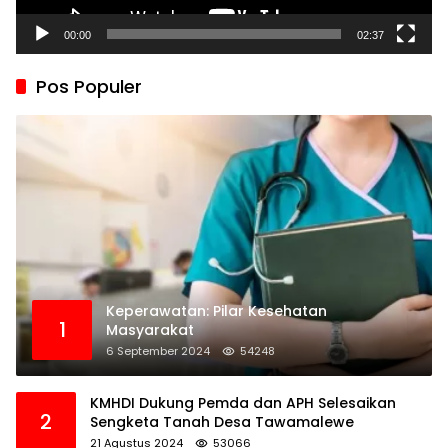
00:00
02:37
Pos Populer
Keperawatan: Pilar Kesehatan
1
Masyarakat
6 September 2024
54248
KMHDI Dukung Pemda dan APH Selesaikan
2
Sengketa Tanah Desa Tawamalewe
21 Agustus 2024
53066