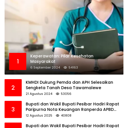
Keperawatan: Pilar Kesehatan
1
Masyarakat
6 September 2024
54163
KMHDI Dukung Pemda dan APH Selesaikan
2
Sengketa Tanah Desa Tawamalewe
21 Agustus 2024
53056
Bupati dan Wakil Bupati Pesibar Hadiri Rapat
3
Paripurna Nota Keuangan Ranperda APBD
Perubahan TA 2025
12 Agustus 2025
40808
Bupati dan Wakil Bupati Pesibar Hadiri Rapat