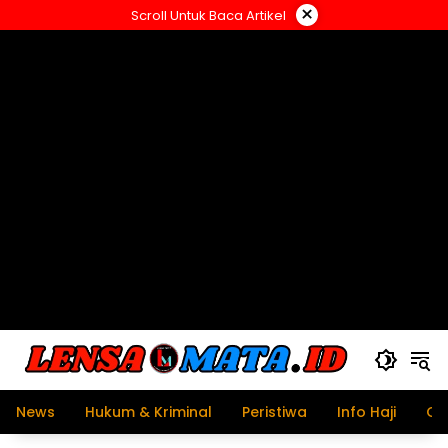
Langsung
×
Scroll Untuk Baca Artikel
ke
konten
News
Hukum & Kriminal
Peristiwa
Info Haji
Ol