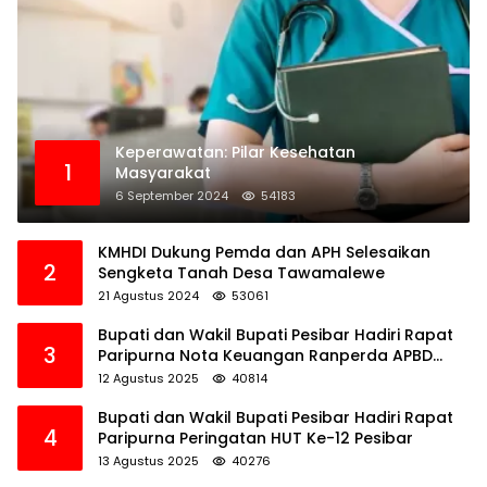
Keperawatan: Pilar Kesehatan
1
Masyarakat
6 September 2024
54183
KMHDI Dukung Pemda dan APH Selesaikan
2
Sengketa Tanah Desa Tawamalewe
21 Agustus 2024
53061
Bupati dan Wakil Bupati Pesibar Hadiri Rapat
3
Paripurna Nota Keuangan Ranperda APBD
Perubahan TA 2025
12 Agustus 2025
40814
Bupati dan Wakil Bupati Pesibar Hadiri Rapat
4
Paripurna Peringatan HUT Ke-12 Pesibar
13 Agustus 2025
40276