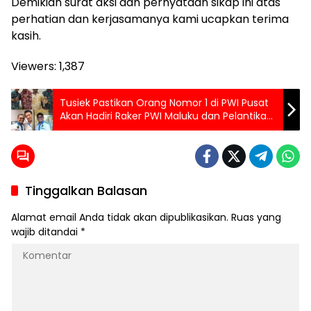
Demikian surat aksi dan pernyataan sikap ini atas
perhatian dan kerjasamanya kami ucapkan terima
kasih.
Viewers:
1,387
Tusiek Pastikan Orang Nomor 1 di PWI Pusat
Akan Hadiri Raker PWI Maluku dan Pelantikan
Pengurus PWI Kota Tual
Tinggalkan Balasan
Alamat email Anda tidak akan dipublikasikan.
Ruas yang
wajib ditandai
*