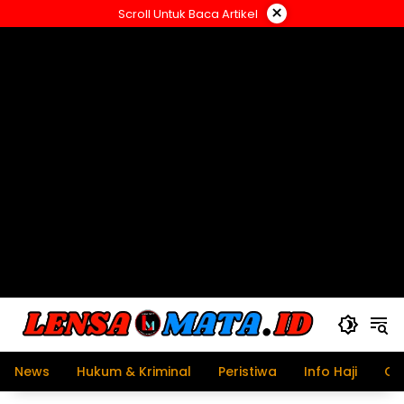
Langsung
×
Scroll Untuk Baca Artikel
ke
konten
News
Hukum & Kriminal
Peristiwa
Info Haji
Ol