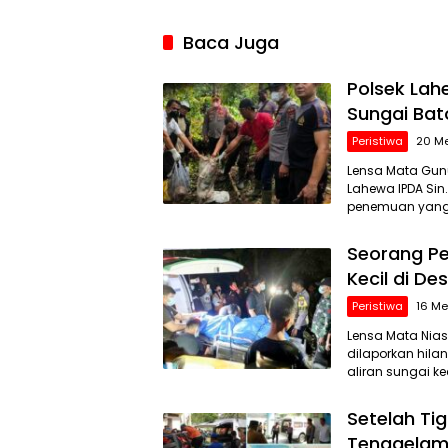
Baca Juga
Polsek Lah
Sungai Bat
Peristiwa
20 M
Lensa Mata Gunu
Lahewa IPDA Sin.
penemuan yang 
Seorang Pe
Kecil di Des
Peristiwa
16 Me
Lensa Mata Nias
dilaporkan hila
aliran sungai k
Setelah Ti
Tenggelam