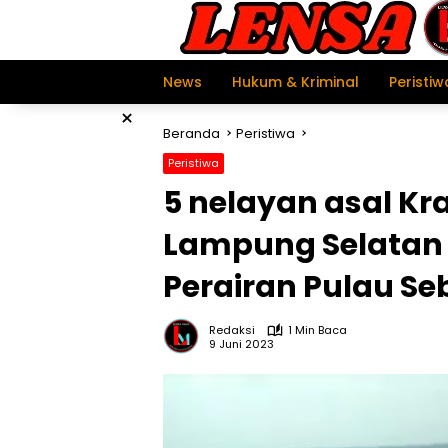
Langsung
ke
konten
News
Hukum & Kriminal
Peristiw
×
Beranda
Peristiwa
Peristiwa
5 nelayan asal K
Lampung Selatan 
Perairan Pulau Se
Redaksi
1 Min Baca
9 Juni 2023