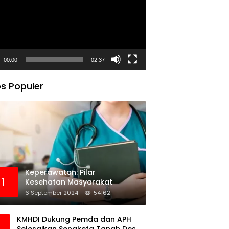
00:00
02:37
s Populer
Keperawatan: Pilar
1
Kesehatan Masyarakat
6 September 2024
54162
KMHDI Dukung Pemda dan APH