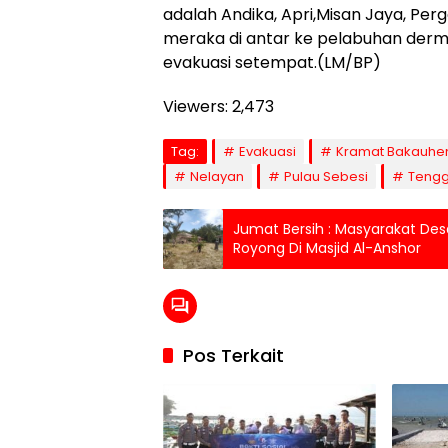
adalah Andika, Apri,Misan Jaya, Per
meraka di antar ke pelabuhan derm
evakuasi setempat.(LM/BP)
Viewers:
2,473
Tag:
Evakuasi
Kramat Bakauhe
Nelayan
Pulau Sebesi
Teng
Jumat Bersih : Masyarakat De
Royong Di Masjid Al-Anshor
Pos Terkait