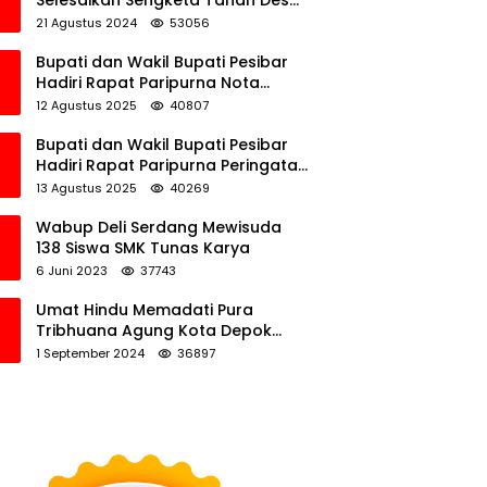
Selesaikan Sengketa Tanah Desa
Tawamalewe
21 Agustus 2024
53056
Bupati dan Wakil Bupati Pesibar
Hadiri Rapat Paripurna Nota
Keuangan Ranperda APBD
12 Agustus 2025
40807
Perubahan TA 2025
Bupati dan Wakil Bupati Pesibar
Hadiri Rapat Paripurna Peringatan
HUT Ke-12 Pesibar
13 Agustus 2025
40269
Wabup Deli Serdang Mewisuda
138 Siswa SMK Tunas Karya
6 Juni 2023
37743
Umat Hindu Memadati Pura
Tribhuana Agung Kota Depok
Jawa Barat
1 September 2024
36897