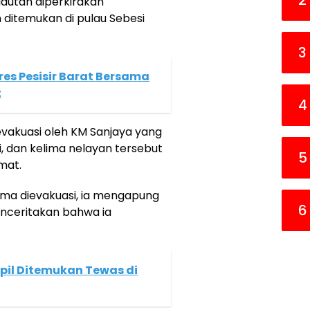
2
lautan diperkirakan
 ditemukan di pulau Sebesi
3
res Pesisir Barat Bersama
t
4
evakuasi oleh KM Sanjaya yang
, dan kelima nelayan tersebut
5
mat.
ama dievakuasi, ia mengapung
6
ceritakan bahwa ia
pil Ditemukan Tewas di