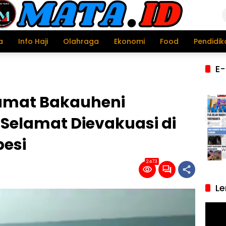
a
Info Haji
Olahraga
Ekonomi
Food
Pendidik
E-
ramat Bakauheni
Selamat Dievakuasi di
besi
2473
Le
Pemu
Video