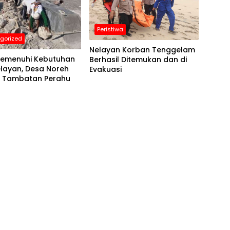
Peristiwa
gorized
Nelayan Korban Tenggelam
emenuhi Kebutuhan
Berhasil Ditemukan dan di
layan, Desa Noreh
Evakuasi
 Tambatan Perahu