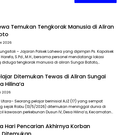
ewa Temukan Tengkorak Manusia di Aliran
oto
ei 2026
ngsitoli – Jajaran Polsek Lahewa yang dipimpin Ps. Kapolsek
 Harefa, S.Pd., M.H., bersama personel mendatangi lokasi
diduga tengkorak manusia di aliran Sungai Batoto,…
lajar Ditemukan Tewas di Aliran Sungai
a Hilina’a
i 2026
 Utara– Seorang pelajar berinisial AJZ (17) yang sempat
ng sejak Rabu (13/5/2026) ditemukan meninggal dunia di
ecil kawasan perkebunan Dusun IV, Desa Hilina’a, Kecamatan…
ga Hari Pencarian Akhirnya Korban
 Ditemukan