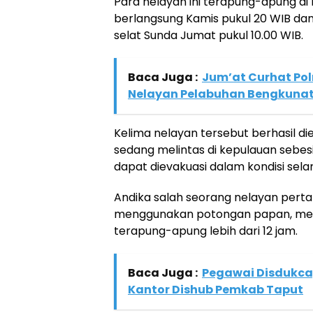
Para nelayan ini terapung-apung di 
berlangsung Kamis pukul 20 WIB dan
selat Sunda Jumat pukul 10.00 WIB.
Baca Juga :
Jum’at Curhat Pol
Nelayan Pelabuhan Bengkuna
Kelima nelayan tersebut berhasil di
sedang melintas di kepulauan sebesi
dapat dievakuasi dalam kondisi sela
Andika salah seorang nelayan pert
menggunakan potongan papan, men
terapung-apung lebih dari 12 jam.
Baca Juga :
Pegawai Disdukca
Kantor Dishub Pemkab Taput