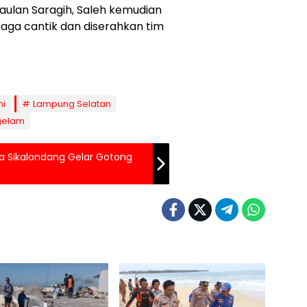
gaulan Saragih, Saleh kemudian
aga cantik dan diserahkan tim
ni
Lampung Selatan
gelam
sa Sikalondang Gelar Gotong