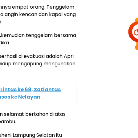
annya empat orang. Tenggelam
uaca angin kencan dan kapal yang
m
ng,kemudian tenggelam bersama
ika.
rhasil di evakuasi adalah Apri
n hidup mengapung mengunakan
 Lintas ke 68, Satlantas
ansos ke Nelayan
n selamat bertahan di atas
bambu.
heni Lampung Selatan itu