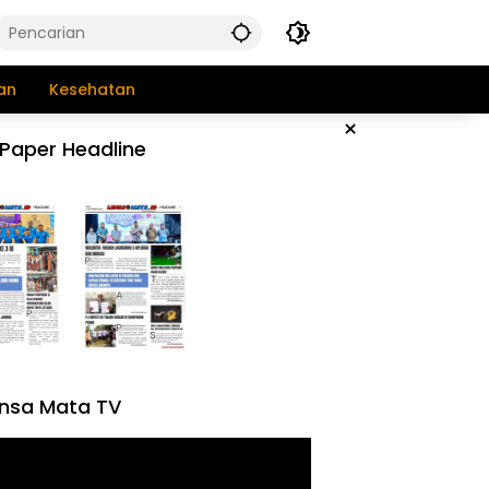
an
Kesehatan
×
Paper Headline
nsa Mata TV
tar