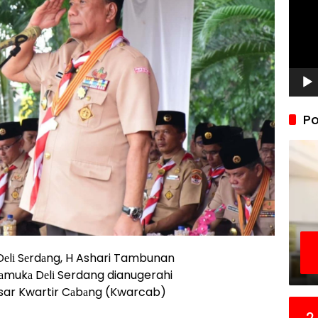
Po
 Dеlі Sеrdаng, H Ashari Tambunan
аmukа Dеlі Serdang dianugerahi
esar Kwartir Cаbаng (Kwarcab)