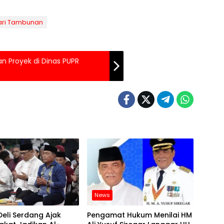
ari Tambunan
n Proyek di Dinas PUPR
News
Deli Serdang Ajak
Pengamat Hukum Menilai HM