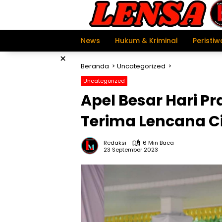
Langsung
ke
konten
News
Hukum & Kriminal
Peristiw
×
Beranda
Uncategorized
Uncategorized
Apel Besar Hari P
Terima Lencana C
Redaksi
6 Min Baca
23 September 2023