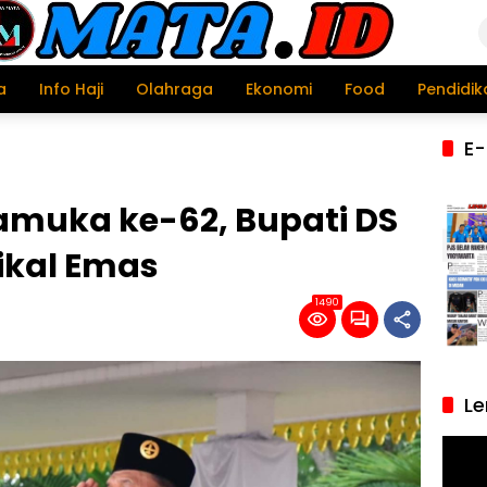
a
Info Haji
Olahraga
Ekonomi
Food
Pendidik
E-
ramuka ke-62, Bupati DS
ikal Emas
1490
Le
Pemu
Video