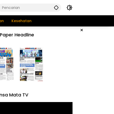
an
Kesehatan
×
Paper Headline
nsa Mata TV
tar