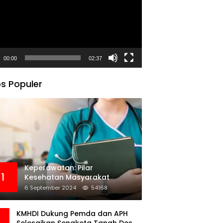
00:00
02:37
s Populer
Keperawatan: Pilar
1
Kesehatan Masyarakat
6 September 2024
54168
KMHDI Dukung Pemda dan APH