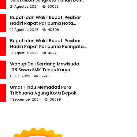
Selesaikan Sengketa Tanah Desa
Tawamalewe
21 Agustus 2024
53058
Bupati dan Wakil Bupati Pesibar
Hadiri Rapat Paripurna Nota
Keuangan Ranperda APBD
12 Agustus 2025
40809
Perubahan TA 2025
Bupati dan Wakil Bupati Pesibar
Hadiri Rapat Paripurna Peringatan
HUT Ke-12 Pesibar
13 Agustus 2025
40271
Wabup Deli Serdang Mewisuda
138 Siswa SMK Tunas Karya
6 Juni 2023
37748
Umat Hindu Memadati Pura
Tribhuana Agung Kota Depok
Jawa Barat
1 September 2024
36899