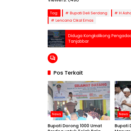
Tag:
Bupati Deli Serdang
H Ash
Lencana Cikal Emas
Diduga Kongkalikong Pengadaa
Tanjabbar
Pos Terkait
News
News
Bupati Dorong 1000 Umat
Bupati 