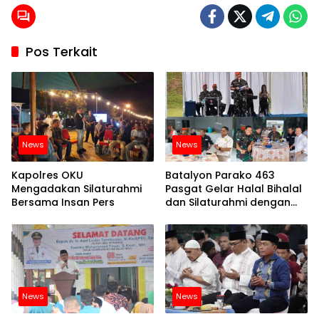
Pos Terkait
News
News
Kapolres OKU
Batalyon Parako 463
Mengadakan Silaturahmi
Pasgat Gelar Halal Bihalal
Bersama Insan Pers
dan Silaturahmi dengan
Media se-Sumut
News
News