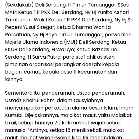
(Sekdakab) Deli Serdang, H Timur Tumanggor SSos
MAP; Ketua TP PKK Deli Serdang, Ny Hj Yunita Ashari
Tambunan; Wakil Ketua TP PKK Deli Serdang, Ny Hj Sri
Pepeni Yusuf Siregar; Ketua Dharma Wanita
Persatuan, Ny Hj Boya Timur Tumanggor; perwakilan
Majelis Ulama Indonesia (MUI) Deli Serdang; Ketua
FKUB Deli Serdang, H Waluyo; Ketua Baznas Deli
Serdang; H Surya Putra; para staf ahli; asisten;
pimpinan organisasi perangkat daerah; kepala
bagian, camat; kepala desa 11 kecamatan dan
lainnya.
Sementara itu, penceramah, Ustad penceramah,
Ustadz Khairul Fahmi dalam tausyiahnya
menyampaikan perkataan ulama besar Islam, Imam
Kurtubi. Dijelaskannya, malaikat maut, yaitu Malaikat
Izrail, setiap harinya 70 kali melihat wajah setiap
manusia. “Artinya, setiap 15 menit sekali, malaikat
maut melihat wajah-wajah kita. Ini menandakan