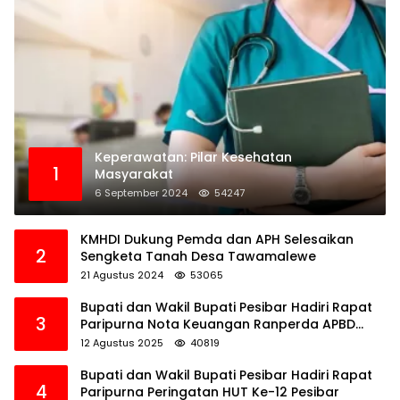
Keperawatan: Pilar Kesehatan
1
Masyarakat
6 September 2024
54247
KMHDI Dukung Pemda dan APH Selesaikan
2
Sengketa Tanah Desa Tawamalewe
21 Agustus 2024
53065
Bupati dan Wakil Bupati Pesibar Hadiri Rapat
3
Paripurna Nota Keuangan Ranperda APBD
Perubahan TA 2025
12 Agustus 2025
40819
Bupati dan Wakil Bupati Pesibar Hadiri Rapat
4
Paripurna Peringatan HUT Ke-12 Pesibar