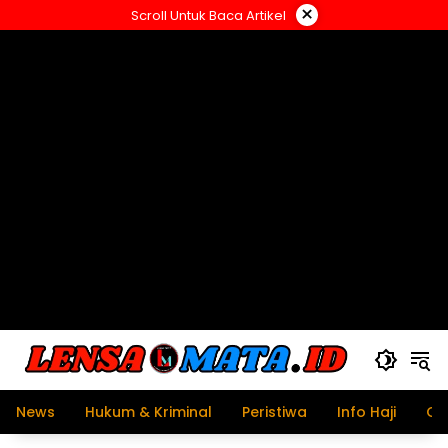
Langsung
×
Scroll Untuk Baca Artikel
ke
konten
News
Hukum & Kriminal
Peristiwa
Info Haji
Ol