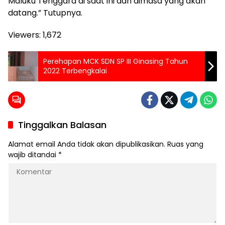
Maluku Tenggara di saat ini dan dimasa yang akan
datang.” Tutupnya.
Viewers:
1,672
Perehapan MCK SDN SP III Ginasing Tahun
2022 Terbengkalai
Tinggalkan Balasan
Alamat email Anda tidak akan dipublikasikan.
Ruas yang
wajib ditandai
*