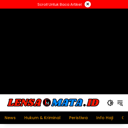
Langsung
×
Scroll Untuk Baca Artikel
ke
konten
News
Hukum & Kriminal
Peristiwa
Info Haji
Ol