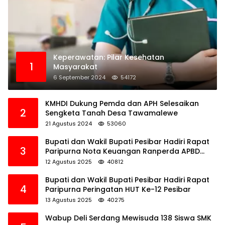
Keperawatan: Pilar Kesehatan
1
Masyarakat
6 September 2024
54172
KMHDI Dukung Pemda dan APH Selesaikan
2
Sengketa Tanah Desa Tawamalewe
21 Agustus 2024
53060
Bupati dan Wakil Bupati Pesibar Hadiri Rapat
3
Paripurna Nota Keuangan Ranperda APBD
Perubahan TA 2025
12 Agustus 2025
40812
Bupati dan Wakil Bupati Pesibar Hadiri Rapat
4
Paripurna Peringatan HUT Ke-12 Pesibar
13 Agustus 2025
40275
Wabup Deli Serdang Mewisuda 138 Siswa SMK