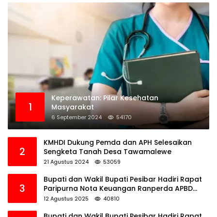
Keperawatan: Pilar Kesehatan
1
Masyarakat
6 September 2024
54170
KMHDI Dukung Pemda dan APH Selesaikan
2
Sengketa Tanah Desa Tawamalewe
21 Agustus 2024
53059
Bupati dan Wakil Bupati Pesibar Hadiri Rapat
3
Paripurna Nota Keuangan Ranperda APBD
Perubahan TA 2025
12 Agustus 2025
40810
Bupati dan Wakil Bupati Pesibar Hadiri Rapat