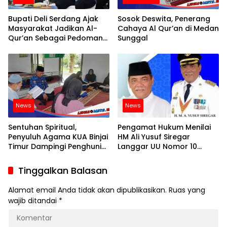
Bupati Deli Serdang Ajak
Sosok Deswita, Penerang
Masyarakat Jadikan Al-
Cahaya Al Qur’an di Medan
Qur’an Sebagai Pedoman
Sunggal
Hidup
News
News
Sentuhan Spiritual,
Pengamat Hukum Menilai
Penyuluh Agama KUA Binjai
HM Ali Yusuf Siregar
Timur Dampingi Penghuni
Langgar UU Nomor 10
Panti Jompo Belajar Al
Tahun 2016
Quran
Tinggalkan Balasan
Alamat email Anda tidak akan dipublikasikan.
Ruas yang
wajib ditandai
*