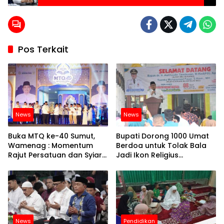
Ramadhan Dengan Perbuatan Tercela Demi
Kepentingan Pribadi
Pos Terkait
News
News
Buka MTQ ke-40 Sumut,
Bupati Dorong 1000 Umat
Wamenag : Momentum
Berdoa untuk Tolak Bala
Rajut Persatuan dan Syiar
Jadi Ikon Religius
Al-Qur’an
Hamparan Perak
News
Pendidikan