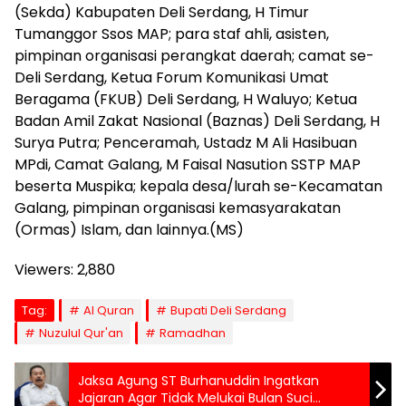
(Sekda) Kabupaten Deli Serdang, H Timur
Tumanggor Ssos MAP; para staf ahli, asisten,
pimpinan organisasi perangkat daerah; camat se-
Deli Serdang, Ketua Forum Komunikasi Umat
Beragama (FKUB) Deli Serdang, H Waluyo; Ketua
Badan Amil Zakat Nasional (Baznas) Deli Serdang, H
Surya Putra; Penceramah, Ustadz M Ali Hasibuan
MPdi, Camat Galang, M Faisal Nasution SSTP MAP
beserta Muspika; kepala desa/lurah se-Kecamatan
Galang, pimpinan organisasi kemasyarakatan
(Ormas) Islam, dan lainnya.(MS)
Viewers:
2,880
Tag:
Al Quran
Bupati Deli Serdang
Nuzulul Qur'an
Ramadhan
Jaksa Agung ST Burhanuddin Ingatkan
Jajaran Agar Tidak Melukai Bulan Suci