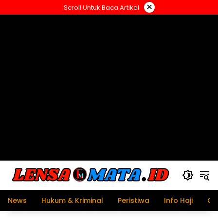
Langsung
×
Scroll Untuk Baca Artikel
ke
konten
News
Hukum & Kriminal
Peristiwa
Info Haji
Ol