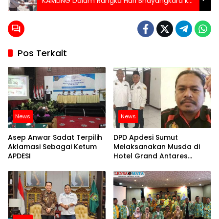
KAMLING Dalam Rangka Hari Bhayangkara ke
77
Pos Terkait
News
News
Asep Anwar Sadat Terpilih
DPD Apdesi Sumut
Aklamasi Sebagai Ketum
Melaksanakan Musda di
APDESI
Hotel Grand Antares
Medan