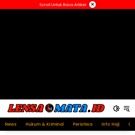
Langsung
×
Scroll Untuk Baca Artikel
ke
konten
News
Hukum & Kriminal
Peristiwa
Info Haji
Ol