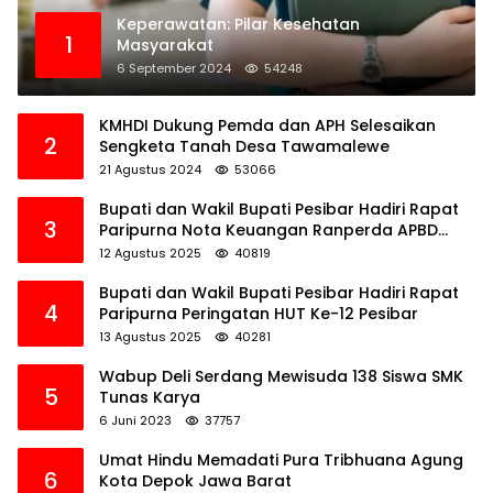
Keperawatan: Pilar Kesehatan
1
Masyarakat
6 September 2024
54248
KMHDI Dukung Pemda dan APH Selesaikan
2
Sengketa Tanah Desa Tawamalewe
21 Agustus 2024
53066
Bupati dan Wakil Bupati Pesibar Hadiri Rapat
3
Paripurna Nota Keuangan Ranperda APBD
Perubahan TA 2025
12 Agustus 2025
40819
Bupati dan Wakil Bupati Pesibar Hadiri Rapat
4
Paripurna Peringatan HUT Ke-12 Pesibar
13 Agustus 2025
40281
Wabup Deli Serdang Mewisuda 138 Siswa SMK
5
Tunas Karya
6 Juni 2023
37757
Umat Hindu Memadati Pura Tribhuana Agung
6
Kota Depok Jawa Barat