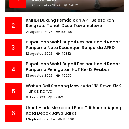
6 September 2024
54172
KMHDI Dukung Pemda dan APH Selesaikan
2
Sengketa Tanah Desa Tawamalewe
21 Agustus 2024
53060
Bupati dan Wakil Bupati Pesibar Hadiri Rapat
3
Paripurna Nota Keuangan Ranperda APBD
Perubahan TA 2025
12 Agustus 2025
40812
Bupati dan Wakil Bupati Pesibar Hadiri Rapat
4
Paripurna Peringatan HUT Ke-12 Pesibar
13 Agustus 2025
40275
Wabup Deli Serdang Mewisuda 138 Siswa SMK
5
Tunas Karya
6 Juni 2023
37752
Umat Hindu Memadati Pura Tribhuana Agung
6
Kota Depok Jawa Barat
1 September 2024
36900