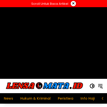
Langsung
×
Scroll Untuk Baca Artikel
ke
konten
News
Hukum & Kriminal
Peristiwa
Info Haji
Ol