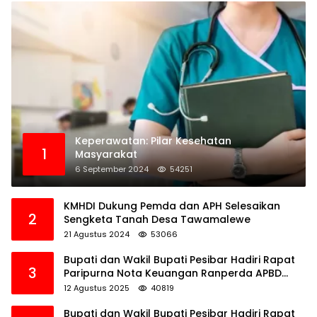
Keperawatan: Pilar Kesehatan
1
Masyarakat
6 September 2024
54251
KMHDI Dukung Pemda dan APH Selesaikan
2
Sengketa Tanah Desa Tawamalewe
21 Agustus 2024
53066
Bupati dan Wakil Bupati Pesibar Hadiri Rapat
3
Paripurna Nota Keuangan Ranperda APBD
Perubahan TA 2025
12 Agustus 2025
40819
Bupati dan Wakil Bupati Pesibar Hadiri Rapat