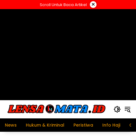
Langsung
×
Scroll Untuk Baca Artikel
ke
konten
News
Hukum & Kriminal
Peristiwa
Info Haji
Ol