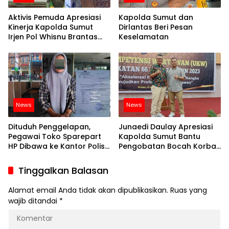
Aktivis Pemuda Apresiasi
Kapolda Sumut dan
Kinerja Kapolda Sumut
Dirlantas Beri Pesan
Irjen Pol Whisnu Brantas
Keselamatan
Narkoba hingga
Premanisme: Bukti Nyata
Polri Lindungi Masyarakat
News
News
Dituduh Penggelapan,
Junaedi Daulay Apresiasi
Pegawai Toko Sparepart
Kapolda Sumut Bantu
HP Dibawa ke Kantor Polisi
Pengobatan Bocah Korban
dan Diduga Diminta Bayar
Penganiayaan
15 Juta Untuk Bebas, Ini
Tinggalkan Balasan
Kata Kasat Reskrim
Polrestabes Medan
Alamat email Anda tidak akan dipublikasikan.
Ruas yang
wajib ditandai
*