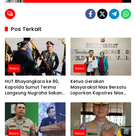
Pos Terkait
News
News
HUT Bhayangkara ke 80,
Ketua Gerakan
Kapolda Sumut Terima
Masyarakat Nias Bersatu
Langsung Nugraha Sakanti
Laporkan Kapolres Nias
dari Presiden Prabowo
dan Jajaran ke Propam
Polda Sumut
News
News