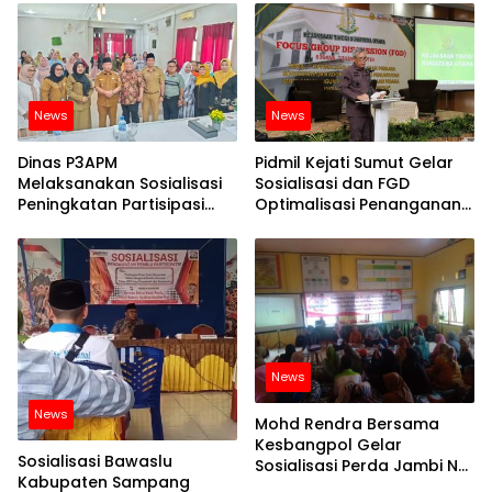
News
News
Dinas P3APM
Pidmil Kejati Sumut Gelar
Melaksanakan Sosialisasi
Sosialisasi dan FGD
Peningkatan Partisipasi
Optimalisasi Penanganan
Perempuan di Bidang
Perkara Koneksitas
Politik, Hukum, Sosial dan
Ekonomi
News
News
Mohd Rendra Bersama
Kesbangpol Gelar
Sosialisasi Bawaslu
Sosialisasi Perda Jambi No
Kabupaten Sampang
10 Tahun 2022