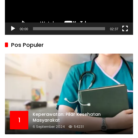
00:00
02:37
Pos Populer
Keperawatan: Pilar Kesehatan
1
Masyarakat
6 September 2024
54231