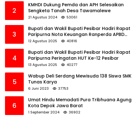
KMHDI Dukung Pemda dan APH Selesaikan
2
Sengketa Tanah Desa Tawamalewe
21 Agustus 2024
53061
Bupati dan Wakil Bupati Pesibar Hadiri Rapat
3
Paripurna Nota Keuangan Ranperda APBD
Perubahan TA 2025
12 Agustus 2025
40816
Bupati dan Wakil Bupati Pesibar Hadiri Rapat
4
Paripurna Peringatan HUT Ke-12 Pesibar
13 Agustus 2025
40277
Wabup Deli Serdang Mewisuda 138 Siswa SMK
5
Tunas Karya
6 Juni 2023
37753
Umat Hindu Memadati Pura Tribhuana Agung
6
Kota Depok Jawa Barat
1 September 2024
36902