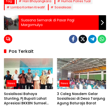
Tag:
Hari Bhayangkara
Humas Polres Tual
Lomba Konten Kreatif
Sosialisasi
Suasana Semarak di Pasar Pagi
Margomulyo
Pos Terkait
News
News
Sosialisasi Bahaya
3 Caleg Nasdem Gelar
Stunting, Pj Bupati Lahat
Sosialisasi di Desa Tanjung
Apresiasi BKKBN Sumsel
Agung Baturaja Barat
dan Komisi IX DPR RI