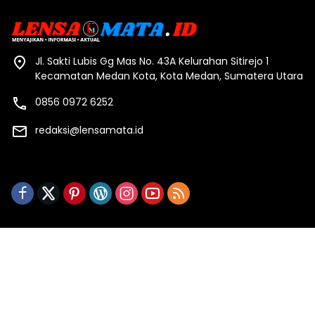
Jl. Sakti Lubis Gg Mas No. 43A Kelurahan Sitirejo 1
Kecamatan Medan Kota, Kota Medan, Sumatera Utara
0856 0972 6252
redaksi@lensamata.id
Redaksi
Indeks Berita
Kode Etik
Pedoman Media Siber
Privasi & Policy
Stop Pers
Copyright ©2023 Lensa Mata By PT Ansari Media Utama
All Rights Reserved