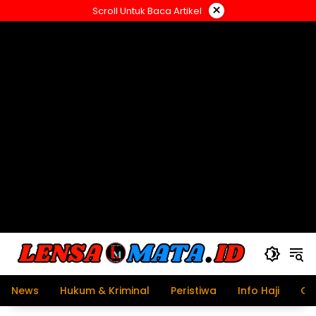
Langsung
×
Scroll Untuk Baca Artikel
ke
konten
News
Hukum & Kriminal
Peristiwa
Info Haji
Ol