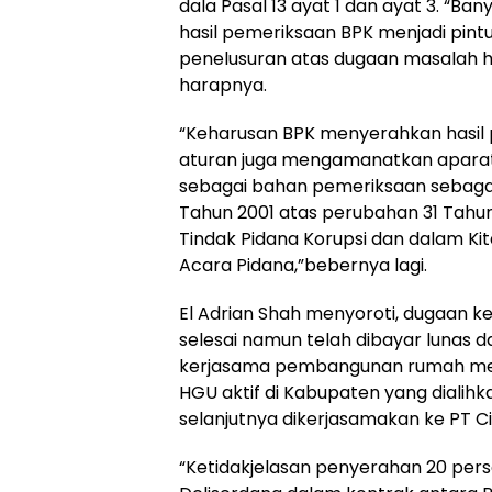
dala Pasal 13 ayat 1 dan ayat 3. “Ba
hasil pemeriksaan BPK menjadi pin
penelusuran atas dugaan masalah h
harapnya.
“Keharusan BPK menyerahkan hasil
aturan juga mengamanatkan aparat
sebagai bahan pemeriksaan sebaga
Tahun 2001 atas perubahan 31 Tahu
Tindak Pidana Korupsi dan dalam 
Acara Pidana,”bebernya lagi.
El Adrian Shah menyoroti, dugaan k
selesai namun telah dibayar lunas 
kerjasama pembangunan rumah mewa
HGU aktif di Kabupaten yang dialih
selanjutnya dikerjasamakan ke PT Ci
“Ketidakjelasan penyerahan 20 per