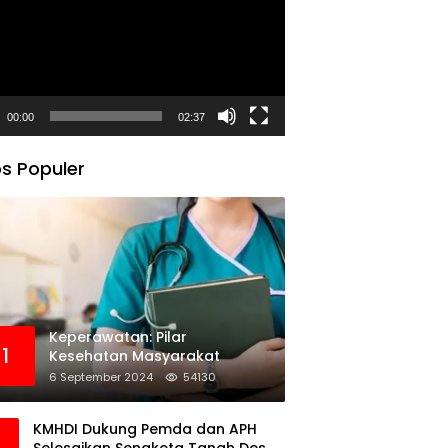
00:00
02:37
s Populer
Keperawatan: Pilar
1
Kesehatan Masyarakat
6 September 2024
54130
KMHDI Dukung Pemda dan APH