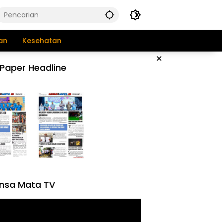
an
Kesehatan
×
Paper Headline
nsa Mata TV
tar