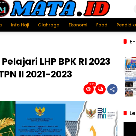
a
Info Haji
Olahraga
Ekonomi
Food
Pendidik
E-
 Pelajari LHP BPK RI 2023
TPN II 2021-2023
970
Le
Pemu
Video