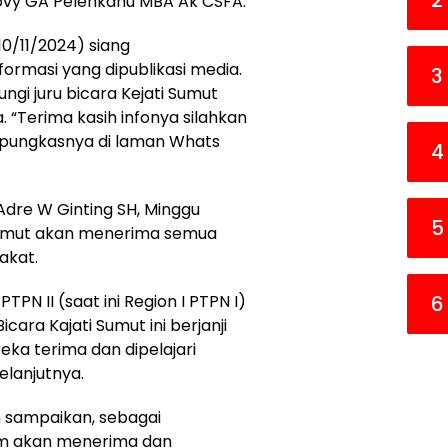
2
vy GA Pelenkahu MBA Ak CSFA.
10/11/2024) siang
ormasi yang dipublikasi media.
3
gi juru bicara Kejati Sumut
“Terima kasih infonya silahkan
” pungkasnya di laman Whats
4
Adre W Ginting SH, Minggu
5
 Sumut akan menerima semua
akat.
6
PN II (saat ini Region I PTPN I)
icara Kajati Sumut ini berjanji
eka terima dan dipelajari
lanjutnya.
n sampaikan, sebagai
um akan menerima dan