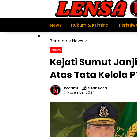
Langsung
ke
konten
News
Hukum & Kriminal
Peristiw
×
Beranda
News
News
Kejati Sumut Janji
Atas Tata Kelola P
Redaksi
9 Min Baca
11 November 2024