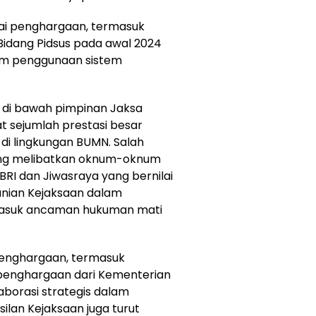
ai penghargaan, termasuk
i Bidang Pidsus pada awal 2024
lam penggunaan sistem
a di bawah pimpinan Jaksa
t sejumlah prestasi besar
di lingkungan BUMN. Salah
yang melibatkan oknum-oknum
ABRI dan Jiwasraya yang bernilai
ranian Kejaksaan dalam
masuk ancaman hukuman mati
i penghargaan, termasuk
penghargaan dari Kementerian
borasi strategis dalam
ilan Kejaksaan juga turut