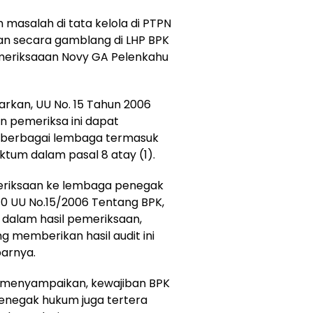
 masalah di tata kelola di PTPN
ngkan secara gamblang di LHP BPK
meriksaaan Novy GA Pelenkahu
rkan, UU No. 15 Tahun 2006
 pemeriksa ini dapat
 berbagai lembaga termasuk
um dalam pasal 8 atay (1).
eriksaan ke lembaga penegak
 10 UU No.15/2006 Tentang BPK,
a dalam hasil pemeriksaan,
 memberikan hasil audit ini
parnya.
a menyampaikan, kewajiban BPK
enegak hukum juga tertera