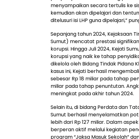
menyampaikan secara tertulis ke si
kemudian akan dipelajari dan tentu
ditelusuri isi LHP guna dipelajari,” pu
Sepanjang tahun 2024, Kejaksaan Ti
Sumut) mencatat prestasi signifik
korupsi. Hingga Juli 2024, Kejati S
korupsi yang naik ke tahap penyidik
dikelola oleh Bidang Tindak Pidana K
kasus ini, Kejati berhasil mengemba
sebesar Rp 18 miliar pada tahap peny
miliar pada tahap penuntutan. Angk
meningkat pada akhir tahun 2024.
Selain itu, di bidang Perdata dan Ta
Sumut berhasil menyelamatkan poten
lebih dari Rp 127 miliar. Dalam aspek
berperan aktif melalui kegiatan pe
program “Jaksa Masuk Sekolah” dan