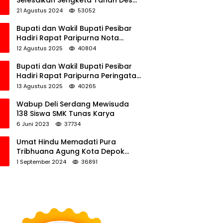
Selesaikan Sengketa Tanah Desa
Tawamalewe
21 Agustus 2024
53052
Bupati dan Wakil Bupati Pesibar
Hadiri Rapat Paripurna Nota
Keuangan Ranperda APBD
12 Agustus 2025
40804
Perubahan TA 2025
Bupati dan Wakil Bupati Pesibar
Hadiri Rapat Paripurna Peringatan
HUT Ke-12 Pesibar
13 Agustus 2025
40265
Wabup Deli Serdang Mewisuda
138 Siswa SMK Tunas Karya
6 Juni 2023
37734
Umat Hindu Memadati Pura
Tribhuana Agung Kota Depok
Jawa Barat
1 September 2024
36891