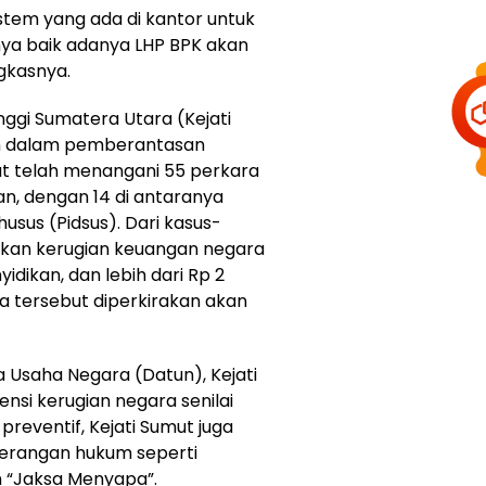
stem yang ada di kantor untuk
nya baik adanya LHP BPK akan
ngkasnya.
nggi Sumatera Utara (Kejati
an dalam pemberantasan
umut telah menangani 55 perkara
an, dengan 14 di antaranya
husus (Pidsus). Dari kasus-
likan kerugian keuangan negara
idikan, dan lebih dari Rp 2
a tersebut diperkirakan akan
ta Usaha Negara (Datun), Kejati
si kerugian negara senilai
 preventif, Kejati Sumut juga
nerangan hukum seperti
 “Jaksa Menyapa”.