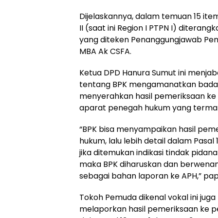
Dijelaskannya, dalam temuan 15 item
II (saat ini Region I PTPN I) ditera
yang diteken Penanggungjawab Pe
MBA Ak CSFA.
Ketua DPD Hanura Sumut ini menjaba
tentang BPK mengamanatkan badan
menyerahkan hasil pemeriksaan ke
aparat penegah hukum yang termakt
“BPK bisa menyampaikan hasil pem
hukum, lalu lebih detail dalam Pasal
jika ditemukan indikasi tindak pidan
maka BPK diharuskan dan berwenang
sebagai bahan laporan ke APH,” pa
Tokoh Pemuda dikenal vokal ini jug
melaporkan hasil pemeriksaan ke p