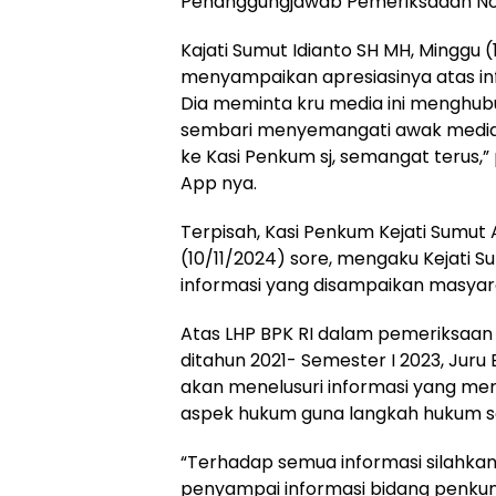
Penanggungjawab Pemeriksaaan No
Kajati Sumut Idianto SH MH, Minggu (
menyampaikan apresiasinya atas inf
Dia meminta kru media ini menghubun
sembari menyemangati awak media. 
ke Kasi Penkum sj, semangat terus,
App nya.
Terpisah, Kasi Penkum Kejati Sumut 
(10/11/2024) sore, mengaku Kejati
informasi yang disampaikan masyar
Atas LHP BPK RI dalam pemeriksaan PT
ditahun 2021- Semester I 2023, Juru B
akan menelusuri informasi yang mer
aspek hukum guna langkah hukum se
“Terhadap semua informasi silahka
penyampai informasi bidang penk