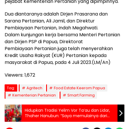
pejabat Kementerian Pertanian yang dipimpinnya.
Dua diantaranya adalah Dirjen Prasarana dan
Sarana Pertanian, Ali Jamil, dan Direktur
Pembiayaan Pertanian, Indah Megahwati.
Dalam kunjungan kerja bersama Menteri Pertanian
dan Dirjen PSP di Papua, Direktorat
Pembiayaan Pertanian juga telah menyerahkan
Kredit Usaha Rakyat (KUR) Pertanian kepada
masyarakat di Papua, pada 4 Juli 2023.(LM/An)
Viewers:
1,672
Tag:
Agritech
Food Estate Keerom Papua
Kementerian Pertanian
Smart Farming
Hidupkan Tradisi Yelim Vor Ta’au dan Lidar,
Thaher Hanubun: “Saya memulainya dari
peresmian Gereja Ohoijang melalui
Pemerintah Daerah”