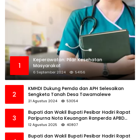
Keperawatan: Pilar Kesehatan
1
Masyarakat
6 September 2024
54156
KMHDI Dukung Pemda dan APH Selesaikan
2
Sengketa Tanah Desa Tawamalewe
21 Agustus 2024
53054
Bupati dan Wakil Bupati Pesibar Hadiri Rapat
3
Paripurna Nota Keuangan Ranperda APBD
Perubahan TA 2025
12 Agustus 2025
40807
Bupati dan Wakil Bupati Pesibar Hadiri Rapat