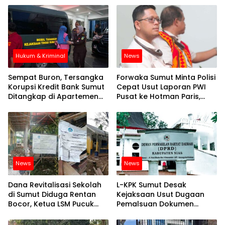
Hukum & Kriminal
News
Sempat Buron, Tersangka
Forwaka Sumut Minta Polisi
Korupsi Kredit Bank Sumut
Cepat Usut Laporan PWI
Ditangkap di Apartemen
Pusat ke Hotman Paris,
Jakarta
Andry : Banyak Remehkan
Profesi Jurnalis
News
News
Dana Revitalisasi Sekolah
L-KPK Sumut Desak
di Sumut Diduga Rentan
Kejaksaan Usut Dugaan
Bocor, Ketua LSM Pucuk
Pemalsuan Dokumen
Bukit Nusantara Akan
Perjalanan Dinas Serta
Lapor ke APH
Belanja Makan Minum di