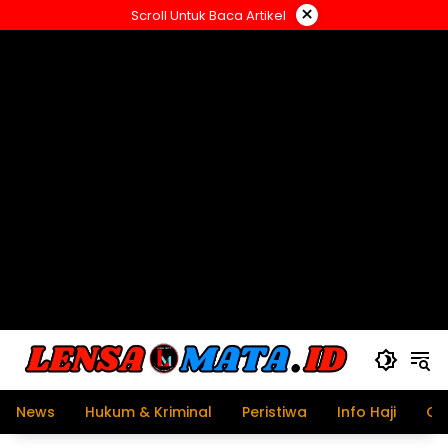
Langsung
×
Scroll Untuk Baca Artikel
ke
konten
News
Hukum & Kriminal
Peristiwa
Info Haji
Ol