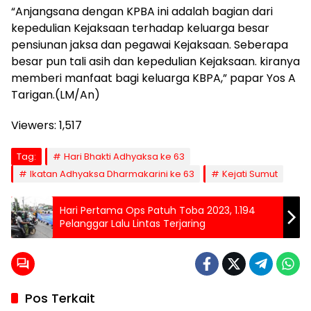
“Anjangsana dengan KPBA ini adalah bagian dari
kepedulian Kejaksaan terhadap keluarga besar
pensiunan jaksa dan pegawai Kejaksaan. Seberapa
besar pun tali asih dan kepedulian Kejaksaan. kiranya
memberi manfaat bagi keluarga KBPA,” papar Yos A
Tarigan.(LM/An)
Viewers:
1,517
Tag:
Hari Bhakti Adhyaksa ke 63
Ikatan Adhyaksa Dharmakarini ke 63
Kejati Sumut
Hari Pertama Ops Patuh Toba 2023, 1.194
Pelanggar Lalu Lintas Terjaring
Pos Terkait