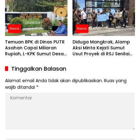
DPRD Nias
News
News
Temuan BPK di Dinas PUTR
Diduga Mangkrak, Alamp
Asahan Capai Miliaran
Aksi Minta Kejati Sumut
Rupiah, L-KPK Sumut Desak
Usut Proyek di RSJ Senilai
APH Usut
Rp 9,4 Milyar
Tinggalkan Balasan
Alamat email Anda tidak akan dipublikasikan.
Ruas yang
wajib ditandai
*