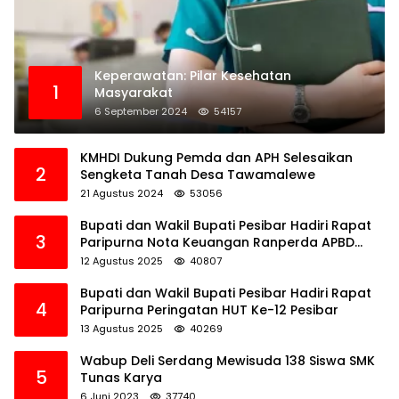
Keperawatan: Pilar Kesehatan
1
Masyarakat
6 September 2024
54157
KMHDI Dukung Pemda dan APH Selesaikan
2
Sengketa Tanah Desa Tawamalewe
21 Agustus 2024
53056
Bupati dan Wakil Bupati Pesibar Hadiri Rapat
3
Paripurna Nota Keuangan Ranperda APBD
Perubahan TA 2025
12 Agustus 2025
40807
Bupati dan Wakil Bupati Pesibar Hadiri Rapat
4
Paripurna Peringatan HUT Ke-12 Pesibar
13 Agustus 2025
40269
Wabup Deli Serdang Mewisuda 138 Siswa SMK
5
Tunas Karya
6 Juni 2023
37740