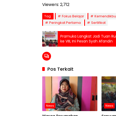
Viewers:
2,712
Tag:
Fokus Belajar
Kemendikbud
Peringkat Pertama
Sertifikat
Pramuka Langkat Jadi Tuan 
ke VIII, Ini Pesan Syah Afandin
Pos Terkait
News
News