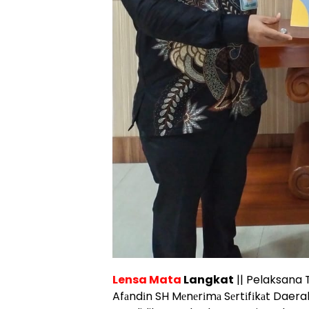
Lensa Mata
Langkat
|| Pelaksana T
Afаndіn SH Mеnеrіmа Sеrtіfіkаt Daerah