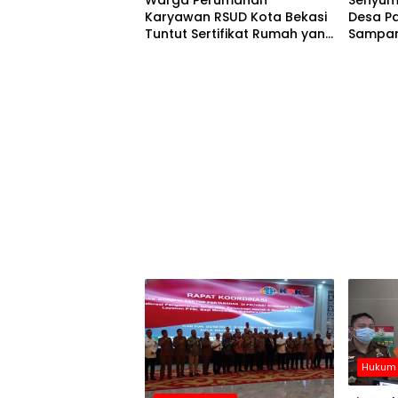
Warga Perumahan
Senyum
Karyawan RSUD Kota Bekasi
Desa P
Tuntut Sertifikat Rumah yang
Sampang
Tak Kunjung Terbit Setelah 6
Gratis
Tahun
Hukum 