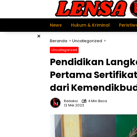
Langsung
ke
konten
News
Hukum & Kriminal
Peristiw
×
Beranda
Uncategorized
Uncategorized
Pendidikan Langka
Pertama Sertifika
dari Kemendikbudr
Redaksi
4 Min Baca
12 Mei 2023