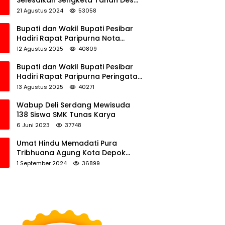
Selesaikan Sengketa Tanah Desa
Tawamalewe
21 Agustus 2024
53058
Bupati dan Wakil Bupati Pesibar
Hadiri Rapat Paripurna Nota
Keuangan Ranperda APBD
12 Agustus 2025
40809
Perubahan TA 2025
Bupati dan Wakil Bupati Pesibar
Hadiri Rapat Paripurna Peringatan
HUT Ke-12 Pesibar
13 Agustus 2025
40271
Wabup Deli Serdang Mewisuda
138 Siswa SMK Tunas Karya
6 Juni 2023
37748
Umat Hindu Memadati Pura
Tribhuana Agung Kota Depok
Jawa Barat
1 September 2024
36899