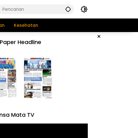
an
Kesehatan
×
Paper Headline
nsa Mata TV
tar