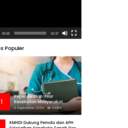
00:00
02:37
s Populer
Keperawatan: Pilar
1
Kesehatan Masyarakat
6 September 2024
54168
KMHDI Dukung Pemda dan APH