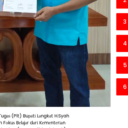
2
3
4
5
6
ugаѕ (Plt) Buраtі Lаngkаt H.Syah
 Fоkuѕ Bеlаjаr dаrі Kеmеntеrіаn