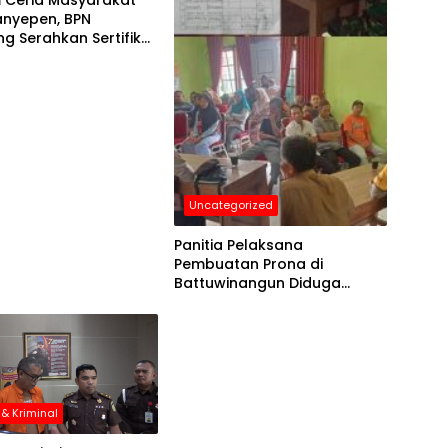
 Ceria Masyarakat
anyepen, BPN
 Serahkan Sertifikat
Uncategorized
Panitia Pelaksana
Pembuatan Prona di
Battuwinangun Diduga
Punguti Biaya
& Kriminal