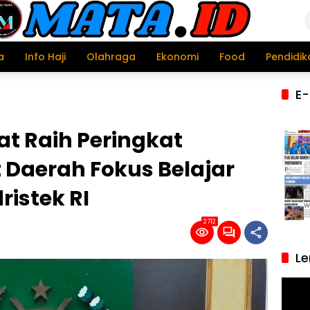
a
Info Haji
Olahraga
Ekonomi
Food
Pendidik
E-
t Raih Peringkat
t Daerah Fokus Belajar
istek RI
2712
Le
Pemu
Video