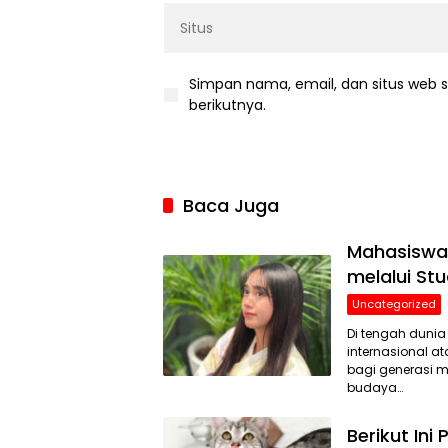
Simpan nama, email, dan situs web 
berikutnya.
Baca Juga
Mahasiswa 
melalui St
Uncategorized
Di tengah dunia
internasional a
bagi generasi 
budaya…
Berikut Ini