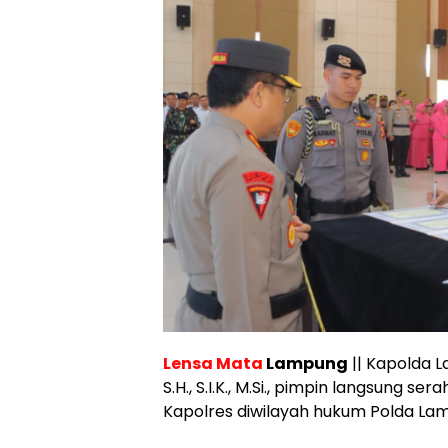
Lensa Mata
Lampung
|| Kapolda L
S.H., S.I.K., M.Si., pimpin langsung s
Kapolres diwilayah hukum Polda Lam