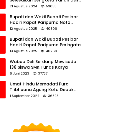
Selesaikan Sengketa Tanah Desa
Tawamalewe
21 Agustus 2024
53053
Bupati dan Wakil Bupati Pesibar
Hadiri Rapat Paripurna Nota
Keuangan Ranperda APBD
12 Agustus 2025
40806
Perubahan TA 2025
Bupati dan Wakil Bupati Pesibar
Hadiri Rapat Paripurna Peringatan
HUT Ke-12 Pesibar
13 Agustus 2025
40268
Wabup Deli Serdang Mewisuda
138 Siswa SMK Tunas Karya
6 Juni 2023
37737
Umat Hindu Memadati Pura
Tribhuana Agung Kota Depok
Jawa Barat
1 September 2024
36893