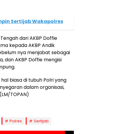
mpin Sertijab Wakapolres
Tengah dari AKBP Doffie
hterima kepada AKBP Andik
ng sebelum nya menjabat sebagai
a, dan AKBP Doffie mengisi
mpung.
al biasa di tubuh Polri yang
nyegaran dalam organisasi,
a.(LM/TOPAN)
Polres
Sertijab