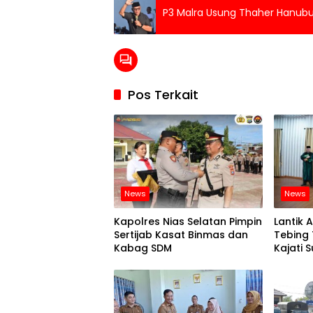
P3 Malra Usung Thaher Hanub
Pos Terkait
News
News
Kapolres Nias Selatan Pimpin
Lantik A
Sertijab Kasat Binmas dan
Tebing 
Kabag SDM
Kajati 