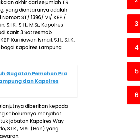
2
kaian akhir dari sejumlah TR
g, yang diantaranya adalah
Nomor: ST/ 1396/ VI/ KEP./
3
S.I.K., S.H., M.Si., Kapolres
di Kanit 3 Satresmob
P Kurniawan Ismail, S.H., S.I.K.,
4
sebagai Kapolres Lampung
5
ruh Gugatan Pemohon Pra
Lampung dan Kapolres
6
lanjutnya diberikan kepada
 yang sebelumnya menjabat
tuk jabatan Kapolres Way
 S.I.K., M.Si. (Han) yang
awaran.