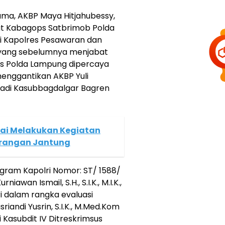
ama, AKBP Maya Hitjahubessy,
bat Kabagops Satbrimob Polda
i Kapolres Pesawaran dan
R yang sebelumnya menjabat
as Polda Lampung dipercaya
enggantikan AKBP Yuli
njadi Kasubbagdalgar Bagren
lai Melakukan Kegiatan
erangan Jantung
egram Kapolri Nomor: ST/ 1588/
niawan Ismail, S.H., S.I.K., M.I.K.,
i dalam rangka evaluasi
iandi Yusrin, S.I.K., M.Med.Kom
Kasubdit IV Ditreskrimsus