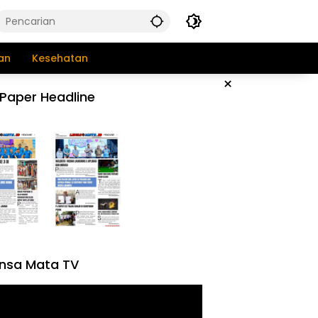
an
Kesehatan
×
Paper Headline
nsa Mata TV
tar