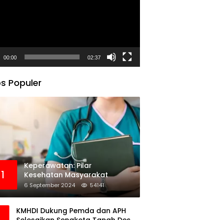
00:00
02:37
s Populer
Keperawatan: Pilar
1
Kesehatan Masyarakat
6 September 2024
54141
KMHDI Dukung Pemda dan APH