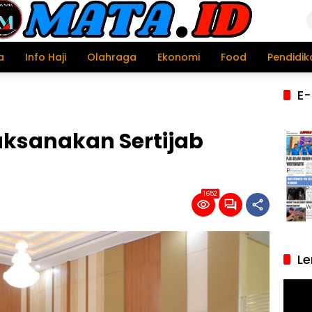
a
Info Haji
Olahraga
Ekonomi
Food
Pendidik
E-
ksanakan Sertijab
1652
Le
Pemu
Video