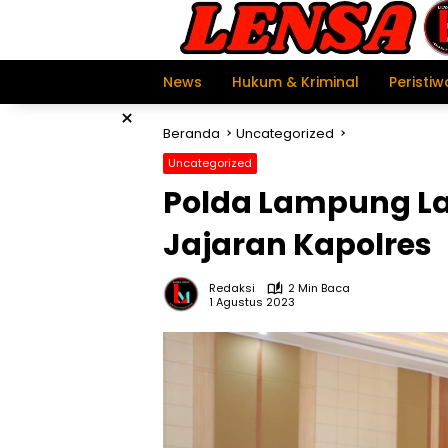
Langsung
ke
konten
News
Hukum & Kriminal
Peristiw
×
Beranda
Uncategorized
Uncategorized
Polda Lampung La
Jajaran Kapolres
Redaksi
2 Min Baca
1 Agustus 2023