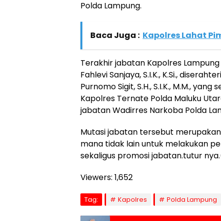
Polda Lampung.
Baca Juga :
Kapolres Lahat Pi
Terakhir jabatan Kapolres Lampung 
Fahlevi Sanjaya, S.I.K., K.Si., disera
Purnomo Sigit, S.H., S.I.K., M.M., ya
Kapolres Ternate Polda Maluku Utar
jabatan Wadirres Narkoba Polda La
Mutasi jabatan tersebut merupakan h
mana tidak lain untuk melakukan pe
sekaligus promosi jabatan.tutur ny
Viewers:
1,652
Tag:
Kapolres
Polda Lampung