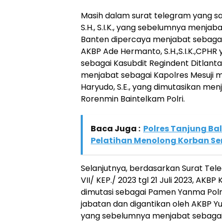
Masih dalam surat telegram yang s
S.H., S.I.K., yang sebelumnya menja
Banten dipercaya menjabat sebaga
AKBP Ade Hermanto, S.H.,S.I.K.,CPH
sebagai Kasubdit Regindent Ditlant
menjabat sebagai Kapolres Mesuji m
Haryudo, S.E., yang dimutasikan me
Rorenmin Baintelkam Polri.
Baca Juga :
Polres Tanjung Ba
Pelatihan Menolong Korban S
Selanjutnya, berdasarkan Surat Tel
VII/ KEP./ 2023 tgl 21 Juli 2023, AKBP Kur
dimutasi sebagai Pamen Yanma Polr
jabatan dan digantikan oleh AKBP Yusr
yang sebelumnya menjabat sebagai 