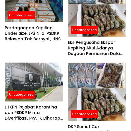
Uncategorized
Perdagangan Kepiting
Uncategorized
Under Size, LP3 Nilai PSDKP
Belawan Tak Bernyali, HNSI
Eks Pengusaha Ekspor
Akan Surati Menteri KKP RI
Kepiting Akui Adanya
Dugaan Permainan Dalam
Ekspor Kepiting Bakau
Uncategorized
LHKPN Pejabat Karantina
dan PSDKP Minta
Uncategorized
Diverifikasi, PPATK Diharap
Usut Transaksi Dana
DKP Sumut Cek
Perdagangan Kepiting