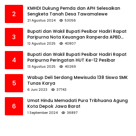
KMHDI Dukung Pemda dan APH Selesaikan
2
Sengketa Tanah Desa Tawamalewe
21 Agustus 2024
53056
Bupati dan Wakil Bupati Pesibar Hadiri Rapat
3
Paripurna Nota Keuangan Ranperda APBD
Perubahan TA 2025
12 Agustus 2025
40807
Bupati dan Wakil Bupati Pesibar Hadiri Rapat
4
Paripurna Peringatan HUT Ke-12 Pesibar
13 Agustus 2025
40269
Wabup Deli Serdang Mewisuda 138 Siswa SMK
5
Tunas Karya
6 Juni 2023
37743
Umat Hindu Memadati Pura Tribhuana Agung
6
Kota Depok Jawa Barat
1 September 2024
36897