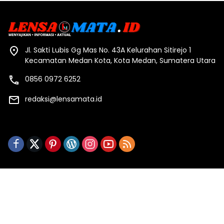
Jl. Sakti Lubis Gg Mas No. 43A Kelurahan Sitirejo 1
Kecamatan Medan Kota, Kota Medan, Sumatera Utara
0856 0972 6252
redaksi@lensamata.id
Redaksi
Indeks Berita
Kode Etik
Pedoman Media Siber
Privasi & Policy
Stop Pers
Copyright ©2023 Lensa Mata By PT Ansari Media Utama
All Rights Reserved