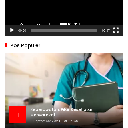
00:00
02:37
Pos Populer
Keperawatan: Pilar Kesehatan
1
Masyarakat
6 September 2024
54160