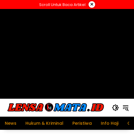
Langsung
×
Scroll Untuk Baca Artikel
ke
konten
News
Hukum & Kriminal
Peristiwa
Info Haji
Ol