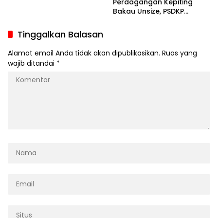
Perdagangan Kepiting
Bakau Under Size
Bakau Unsize, PSDKP
Belawan Bungkam, Polda
Sumut Respon
Tinggalkan Balasan
Alamat email Anda tidak akan dipublikasikan.
Ruas yang
wajib ditandai
*