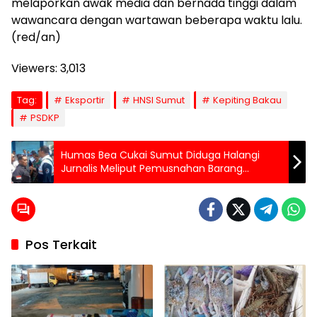
melaporkan awak media dan bernada tinggi dalam
wawancara dengan wartawan beberapa waktu lalu.
(red/an)
Viewers:
3,013
Tag:
Eksportir
HNSI Sumut
Kepiting Bakau
PSDKP
Humas Bea Cukai Sumut Diduga Halangi
Jurnalis Meliput Pemusnahan Barang
Selundupan
Pos Terkait