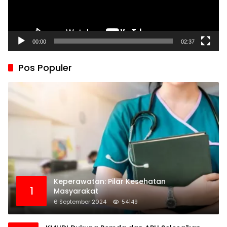
00:00
02:37
Pos Populer
Keperawatan: Pilar Kesehatan
1
Masyarakat
6 September 2024
54149