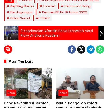
Tag:
BKIPM
Dinas Kelautan dan Perikanan Sumut
Kepiting Bakau
Lobster
Pencucian Uang
Perdagangan
Permen KP No 16 Tahun 2022
Polda Sumut
PSDKP
3 Kepribadian Afandin Patut Dicontoh Versi
Ricky Anthony Nasdem
Pos Terkait
News
News
Dana Revitalisasi Sekolah
Penuhi Panggilan Polda
di Sumut Diduga Rentan
Sumut, RS Santa Elisabeth