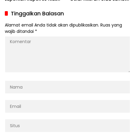
dan Jajaran ke Propam
Desak Evaluasi Kinerja
Polda Sumut
Kapolres Nias
Tinggalkan Balasan
Alamat email Anda tidak akan dipublikasikan.
Ruas yang
wajib ditandai
*