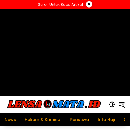
Langsung
×
Scroll Untuk Baca Artikel
ke
konten
News
Hukum & Kriminal
Peristiwa
Info Haji
Ol