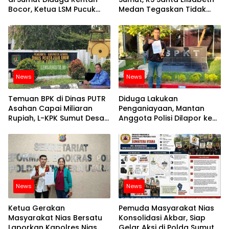
Bocor, Ketua LSM Pucuk
Medan Tegaskan Tidak
Bukit Nusantara Akan
Ada Malapraktik Atas
Lapor ke APH
Kematian Balita Jesicca
News
News
Temuan BPK di Dinas PUTR
Diduga Lakukan
Asahan Capai Miliaran
Penganiayaan, Mantan
Rupiah, L-KPK Sumut Desak
Anggota Polisi Dilapor ke
APH Usut
Poldasu
News
News
Ketua Gerakan
Pemuda Masyarakat Nias
Masyarakat Nias Bersatu
Konsolidasi Akbar, Siap
Laporkan Kapolres Nias
Gelar Aksi di Polda Sumut