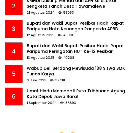
KMHDI Dukung Pemda dan APH Selesaikan
2
Sengketa Tanah Desa Tawamalewe
21 Agustus 2024
53053
Bupati dan Wakil Bupati Pesibar Hadiri Rapat
3
Paripurna Nota Keuangan Ranperda APBD
Perubahan TA 2025
12 Agustus 2025
40806
Bupati dan Wakil Bupati Pesibar Hadiri Rapat
4
Paripurna Peringatan HUT Ke-12 Pesibar
13 Agustus 2025
40268
Wabup Deli Serdang Mewisuda 138 Siswa SMK
5
Tunas Karya
6 Juni 2023
37738
Umat Hindu Memadati Pura Tribhuana Agung
6
Kota Depok Jawa Barat
1 September 2024
36893