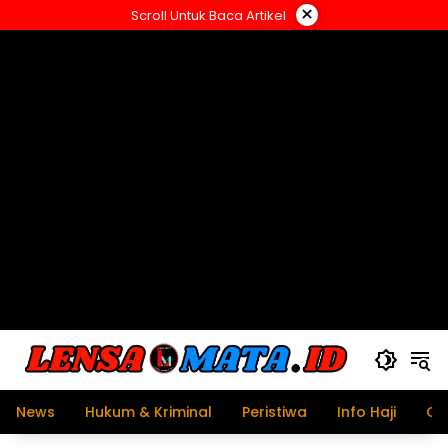
Langsung
×
Scroll Untuk Baca Artikel
ke
konten
News
Hukum & Kriminal
Peristiwa
Info Haji
Ol