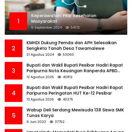
Keperawatan: Pilar Kesehatan
1
Masyarakat
6 September 2024
54172
KMHDI Dukung Pemda dan APH Selesaikan
2
Sengketa Tanah Desa Tawamalewe
21 Agustus 2024
53060
Bupati dan Wakil Bupati Pesibar Hadiri Rapat
3
Paripurna Nota Keuangan Ranperda APBD
Perubahan TA 2025
12 Agustus 2025
40812
Bupati dan Wakil Bupati Pesibar Hadiri Rapat
4
Paripurna Peringatan HUT Ke-12 Pesibar
13 Agustus 2025
40275
Wabup Deli Serdang Mewisuda 138 Siswa SMK
5
Tunas Karya
6 Juni 2023
37752