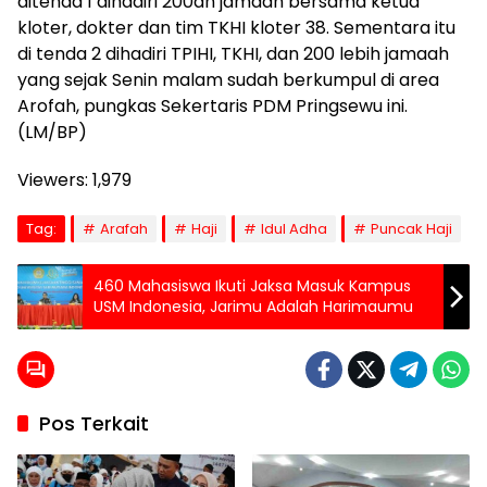
ditenda 1 dihadiri 200an jamaah bersama ketua
kloter, dokter dan tim TKHI kloter 38. Sementara itu
di tenda 2 dihadiri TPIHI, TKHI, dan 200 lebih jamaah
yang sejak Senin malam sudah berkumpul di area
Arofah, pungkas Sekertaris PDM Pringsewu ini.
(LM/BP)
Viewers:
1,979
Tag:
Arafah
Haji
Idul Adha
Puncak Haji
460 Mahasiswa Ikuti Jaksa Masuk Kampus
USM Indonesia, Jarimu Adalah Harimaumu
Pos Terkait