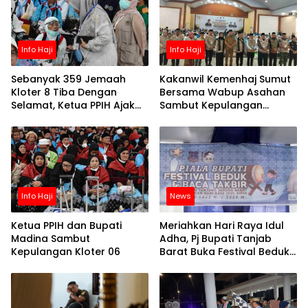
Info Haji
Info Haji
Sebanyak 359 Jemaah
Kakanwil Kemenhaj Sumut
Kloter 8 Tiba Dengan
Bersama Wabup Asahan
Selamat, Ketua PPIH Ajak
Sambut Kepulangan
Jaga Kemabruran Haji
Jemaah Haji Kloter 7
Info Haji
News
Ketua PPIH dan Bupati
Meriahkan Hari Raya Idul
Madina Sambut
Adha, Pj Bupati Tanjab
Kepulangan Kloter 06
Barat Buka Festival Beduk
dan Baca Takbir