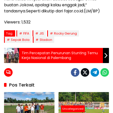
buatan Jokowi, apalagi kalau enggak jadi,”
tandasnya.Seperti dikutip dari fajar.co.id.(LM/BP)
Viewers:
1,532
Tag:
FIFA
JIS
Rocky Gerung
Sepak Bola
Stadion
Tim Percepatan Penurunan Stunting Temu
Kerja Nasional di Palembang
Pos Terkait
Uncategorized