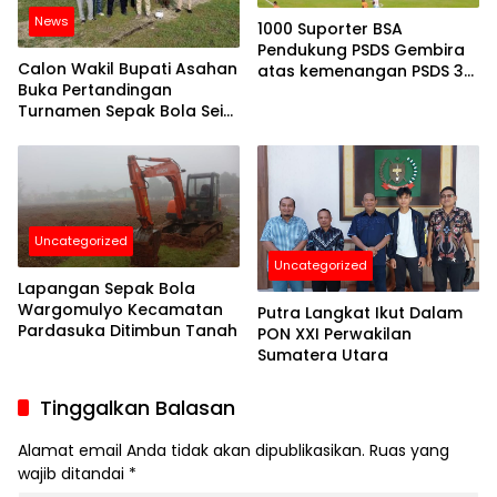
News
1000 Suporter BSA
Pendukung PSDS Gembira
Calon Wakil Bupati Asahan
atas kemenangan PSDS 3-
Buka Pertandingan
0 melawan PSPS Riau
Turnamen Sepak Bola Sei
Kepayang Cup 2024 Open
Uncategorized
Uncategorized
Lapangan Sepak Bola
Wargomulyo Kecamatan
Putra Langkat Ikut Dalam
Pardasuka Ditimbun Tanah
PON XXI Perwakilan
Sumatera Utara
Tinggalkan Balasan
Alamat email Anda tidak akan dipublikasikan.
Ruas yang
wajib ditandai
*