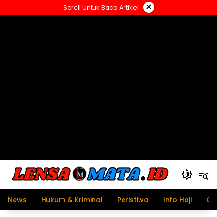
Langsung
×
Scroll Untuk Baca Artikel
ke
konten
News
Hukum & Kriminal
Peristiwa
Info Haji
Ol