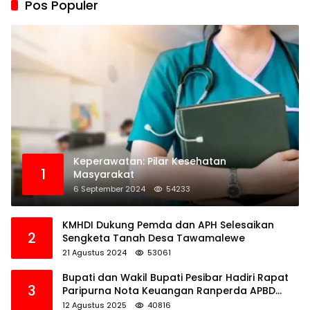
Pos Populer
Keperawatan: Pilar Kesehatan
1
Masyarakat
6 September 2024
54233
KMHDI Dukung Pemda dan APH Selesaikan
2
Sengketa Tanah Desa Tawamalewe
21 Agustus 2024
53061
Bupati dan Wakil Bupati Pesibar Hadiri Rapat
3
Paripurna Nota Keuangan Ranperda APBD
Perubahan TA 2025
12 Agustus 2025
40816