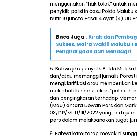
menggunakan “hak tolak” untuk me
penyidik polisi in casu Polda Maluk
butir 10 juncto Pasal 4 ayat (4) UU P
Baca Juga :
Kirab dan Pembagi
Sukses, Malra Wakili Maluku 
Penghargaan dari Mendagri
8. Bahwa jika penyidik Polda Maluk
dan/atau memanggil jurnalis Poros
mengklarifikasi atau memberikan ke
maka hal itu merupakan “peleceha
dan pengingkaran terhadap Memor
(MoU) antara Dewan Pers dan Marka
03/DP/MoU/III/2022 yang bertuju
pers dalam melaksanakan tugas jurna
9. Bahwa kami tetap meyakini sungg