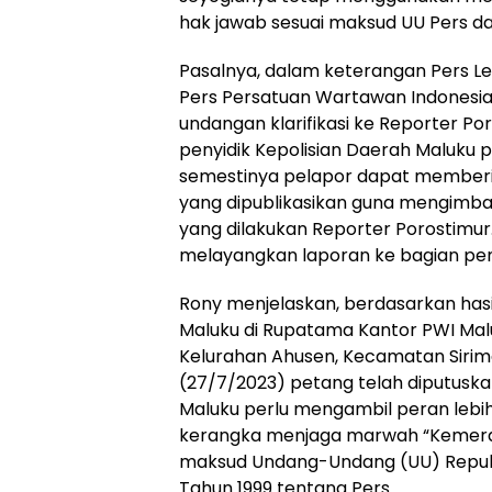
hak jawab sesuai maksud UU Pers da
Pasalnya, dalam keterangan Pers 
Pers Persatuan Wartawan Indonesia 
undangan klarifikasi ke Reporter Po
penyidik Kepolisian Daerah Maluku 
semestinya pelapor dapat memberi
yang dipublikasikan guna mengimb
yang dilakukan Reporter Porostimur
melayangkan laporan ke bagian peny
Rony menjelaskan, berdasarkan has
Maluku di Rupatama Kantor PWI Maluk
Kelurahan Ahusen, Kecamatan Sirim
(27/7/2023) petang telah diputusk
Maluku perlu mengambil peran lebih
kerangka menjaga marwah “Kemer
maksud Undang-Undang (UU) Republi
Tahun 1999 tentang Pers.