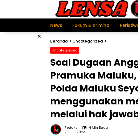
Langsung
ke
konten
News
Hukum & Kriminal
Peristiw
×
Beranda
Uncategorized
Uncategorized
Soal Dugaan Ang
Pramuka Maluku, 
Polda Maluku Sey
menggunakan mek
melalui hak jawa
Redaksi
4 Min Baca
29 Juli 2023