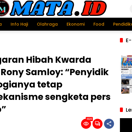
a
Info Haji
Olahraga
Ekonomi
Food
Pendidik
E-
garan Hibah Kwarda
Rony Samloy: “Penyidik
ogianya tetap
anisme sengketa pers
b”
Le
1828
Pemu
Video