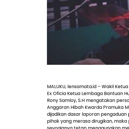
MALUKU, lensamata.id – Wakil Ket
Ex Oficia Ketua Lembaga Bantuan H
Rony Samloy, S.H mengatakan pers
Anggaran Hibah Kwarda Pramuka Ma
dijadikan dasar laporan pengadua
pihak yang merasa dirugikan, maka 
seyogianya tetap menggunakan mek