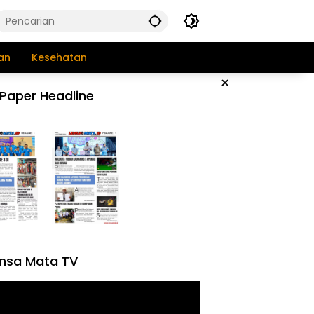
an
Kesehatan
×
Paper Headline
nsa Mata TV
tar