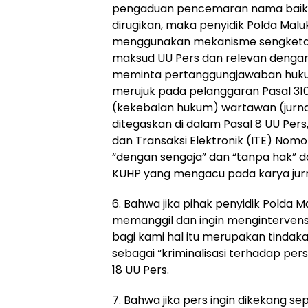
pengaduan pencemaran nama baik 
dirugikan, maka penyidik Polda Mal
menggunakan mekanisme sengketa p
maksud UU Pers dan relevan dengan 
meminta pertanggungjawaban hukum
merujuk pada pelanggaran Pasal 31
(kekebalan hukum) wartawan (jurnal
ditegaskan di dalam Pasal 8 UU Pers,
dan Transaksi Elektronik (ITE) Nomor
“dengan sengaja” dan “tanpa hak” dan 
KUHP yang mengacu pada karya jurna
6. Bahwa jika pihak penyidik Polda M
memanggil dan ingin mengintervensi
bagi kami hal itu merupakan tindakan
sebagai “kriminalisasi terhadap pe
18 UU Pers.
7. Bahwa jika pers ingin dikekang se