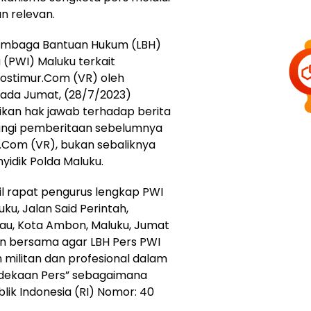
n relevan.
Lembaga Bantuan Hukum (LBH)
(PWI) Maluku terkait
rostimur.Com (VR) oleh
pada Jumat, (28/7/2023)
kan hak jawab terhadap berita
angi pemberitaan sebelumnya
.Com (VR), bukan sebaliknya
idik Polda Maluku.
il rapat pengurus lengkap PWI
u, Jalan Said Perintah,
au, Kota Ambon, Maluku, Jumat
an bersama agar LBH Pers PWI
 militan dan profesional dalam
dekaan Pers” sebagaimana
k Indonesia (RI) Nomor: 40