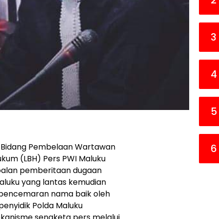
2
3
4
5
ua Bidang Pembelaan Wartawan
6
ukum (LBH) Pers PWI Maluku
oalan pemberitaan dugaan
luku yang lantas kemudian
n pencemaran nama baik oleh
penyidik Polda Maluku
anisme sengketa pers melalui