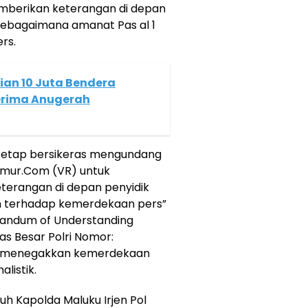
mberikan keterangan di depan
u sebagaimana amanat Pas al 1
ers.
an 10 Juta Bendera
Terima Anugerah
u tetap bersikeras mengundang
timur.Com (VR) untuk
terangan di depan penyidik
n terhadap kemerdekaan pers”
andum of Understanding
s Besar Polri Nomor:
an menegakkan kemerdekaan
listik.
uh Kapolda Maluku Irjen Pol