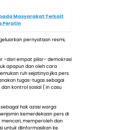
epada Masyarakat Terkait
 Peratin
ngeluarkan pernyataan resmi,
lar –dari empat pilar– demokrasi
ntuk apapun dan oleh cara
ukan ruh sejatinya jika pers
sanakan tugas-tugas sebagai
dan kontrol sosial ( in casu
 sebagai hak azasi warga
 menjamin kemerdekaan pers di
k mencari, memperoleh dan
 untuk diinformasikan ke