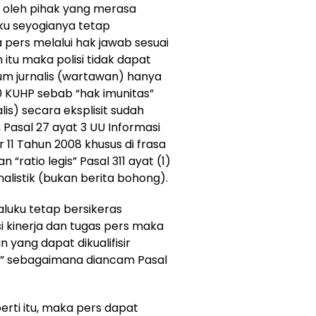
oleh pihak yang merasa
uku seyogianya tetap
ers melalui hak jawab sesuai
itu maka polisi tidak dapat
 jurnalis (wartawan) hanya
0 KUHP sebab “hak imunitas”
is) secara eksplisit sudah
 Pasal 27 ayat 3 UU Informasi
 11 Tahun 2008 khusus di frasa
“ratio legis” Pasal 311 ayat (1)
listik (bukan berita bohong).
aluku tetap bersikeras
 kinerja dan tugas pers maka
 yang dapat dikualifisir
rs” sebagaimana diancam Pasal
perti itu, maka pers dapat