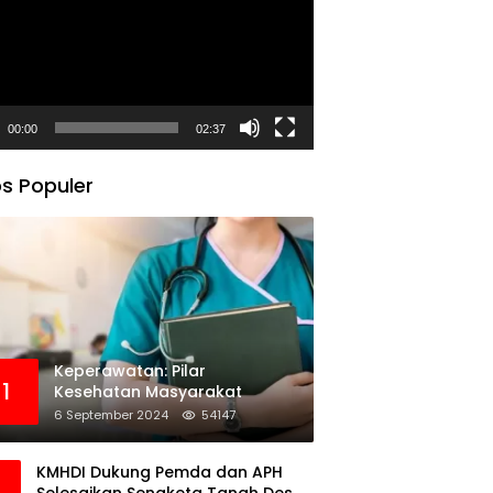
00:00
02:37
s Populer
Keperawatan: Pilar
1
Kesehatan Masyarakat
6 September 2024
54147
KMHDI Dukung Pemda dan APH