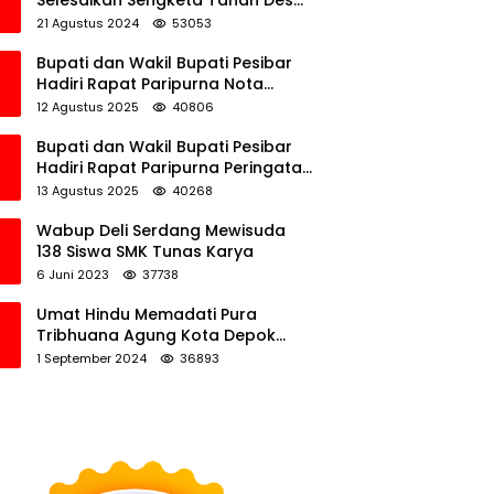
Selesaikan Sengketa Tanah Desa
Tawamalewe
21 Agustus 2024
53053
Bupati dan Wakil Bupati Pesibar
Hadiri Rapat Paripurna Nota
Keuangan Ranperda APBD
12 Agustus 2025
40806
Perubahan TA 2025
Bupati dan Wakil Bupati Pesibar
Hadiri Rapat Paripurna Peringatan
HUT Ke-12 Pesibar
13 Agustus 2025
40268
Wabup Deli Serdang Mewisuda
138 Siswa SMK Tunas Karya
6 Juni 2023
37738
Umat Hindu Memadati Pura
Tribhuana Agung Kota Depok
Jawa Barat
1 September 2024
36893