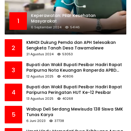
Keperawatan: Pilar Kesehatan
1
Masyarakat
6 September 2024
54146
KMHDI Dukung Pemda dan APH Selesaikan
2
Sengketa Tanah Desa Tawamalewe
21 Agustus 2024
53053
Bupati dan Wakil Bupati Pesibar Hadiri Rapat
3
Paripurna Nota Keuangan Ranperda APBD
Perubahan TA 2025
12 Agustus 2025
40806
Bupati dan Wakil Bupati Pesibar Hadiri Rapat
4
Paripurna Peringatan HUT Ke-12 Pesibar
13 Agustus 2025
40268
Wabup Deli Serdang Mewisuda 138 Siswa SMK
5
Tunas Karya
6 Juni 2023
37738