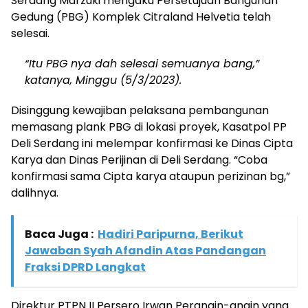
Serdang Marzuki mengaku Persetujuan Bangunan
Gedung (PBG) Komplek Citraland Helvetia telah
selesai.
“Itu PBG nya dah selesai semuanya bang,”
katanya, Minggu (5/3/2023).
Disinggung kewajiban pelaksana pembangunan
memasang plank PBG di lokasi proyek, Kasatpol PP
Deli Serdang ini melempar konfirmasi ke Dinas Cipta
Karya dan Dinas Perijinan di Deli Serdang. “Coba
konfirmasi sama Cipta karya ataupun perizinan bg,”
dalihnya.
Baca Juga :
Hadiri Paripurna, Berikut
Jawaban Syah Afandin Atas Pandangan
Fraksi DPRD Langkat
Direktur PTPN II Persero Irwan Perangin-angin yang