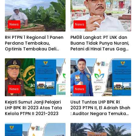
News
News
RH PTPN 1 Regional 1 Panen
PM08 Langkat: PT LNK dan
Perdana Tembakau,
Buana Tidak Punya Nurani,
Optimis Tembakau Deli
Petani di Hinai Terus Gagal
Kembali Bangkit
Panen Akibat Banjir
News
News
Kejati Sumut Janji Pelajari
Usut Tuntas LHP BPK RI
LHP BPK RI 2023 Atas Tata
2023 PTPN II, El Adriah Shah
Kelola PTPN II 2021-2023
: Auditor Negara Temukan
15 Masalah