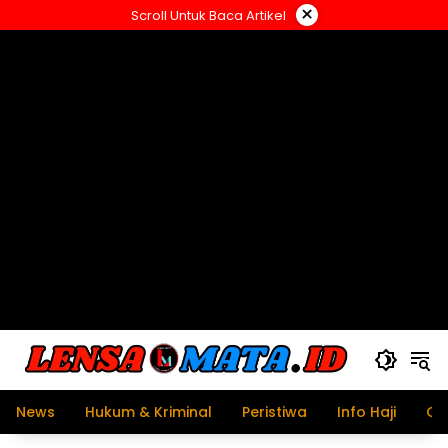
Langsung
×
Scroll Untuk Baca Artikel
ke
konten
News
Hukum & Kriminal
Peristiwa
Info Haji
Ol