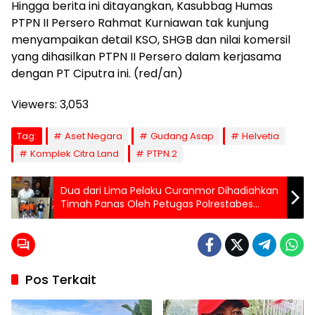
Hingga berita ini ditayangkan, Kasubbag Humas
PTPN II Persero Rahmat Kurniawan tak kunjung
menyampaikan detail KSO, SHGB dan nilai komersil
yang dihasilkan PTPN II Persero dalam kerjasama
dengan PT Ciputra ini. (red/an)
Viewers:
3,053
Tag:
Aset Negara
Gudang Asap
Helvetia
Komplek Citra Land
PTPN 2
Dua dari Lima Pelaku Curanmor Dihadiahkan
Timah Panas Oleh Petugas Polrestabes
Medan
Pos Terkait