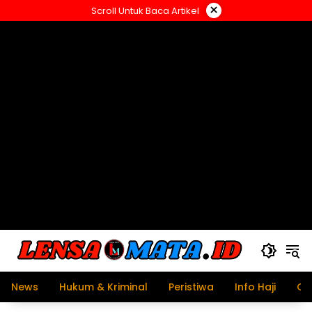
Langsung
×
Scroll Untuk Baca Artikel
ke
konten
News
Hukum & Kriminal
Peristiwa
Info Haji
Ol