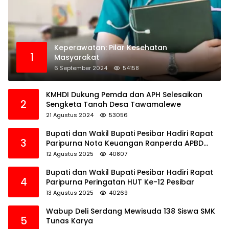
Keperawatan: Pilar Kesehatan
1
Masyarakat
6 September 2024
54158
KMHDI Dukung Pemda dan APH Selesaikan
2
Sengketa Tanah Desa Tawamalewe
21 Agustus 2024
53056
Bupati dan Wakil Bupati Pesibar Hadiri Rapat
3
Paripurna Nota Keuangan Ranperda APBD
Perubahan TA 2025
12 Agustus 2025
40807
Bupati dan Wakil Bupati Pesibar Hadiri Rapat
4
Paripurna Peringatan HUT Ke-12 Pesibar
13 Agustus 2025
40269
Wabup Deli Serdang Mewisuda 138 Siswa SMK
5
Tunas Karya