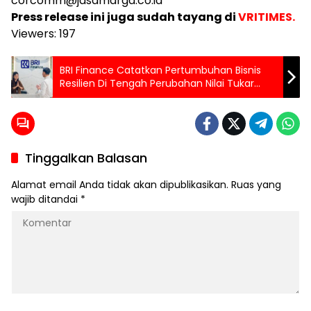
corcomm@jasamarga.co.id
Press release ini juga sudah tayang di
VRITIMES.
Viewers:
197
BRI Finance Catatkan Pertumbuhan Bisnis
Resilien Di Tengah Perubahan Nilai Tukar
Rupiah
Tinggalkan Balasan
Alamat email Anda tidak akan dipublikasikan.
Ruas yang
wajib ditandai
*