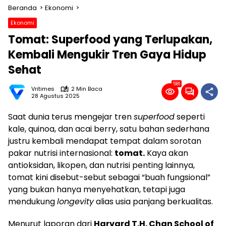
Beranda
Ekonomi
Ekonomi
Tomat: Superfood yang Terlupakan,
Kembali Mengukir Tren Gaya Hidup
Sehat
581
Vritimes
2 Min Baca
28 Agustus 2025
Saat dunia terus mengejar tren
superfood
seperti
kale, quinoa, dan acai berry, satu bahan sederhana
justru kembali mendapat tempat dalam sorotan
pakar nutrisi internasional:
tomat.
Kaya akan
antioksidan, likopen, dan nutrisi penting lainnya,
tomat kini disebut-sebut sebagai “buah fungsional”
yang bukan hanya menyehatkan, tetapi juga
mendukung
longevity
alias usia panjang berkualitas.
Menurut laporan dari
Harvard T.H. Chan School of