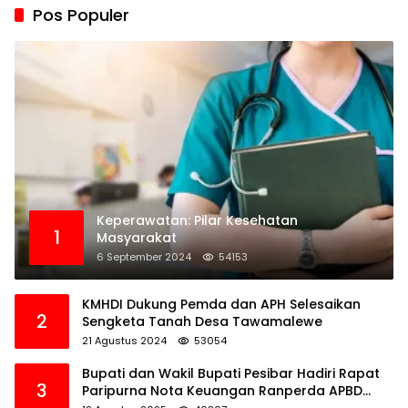
Pos Populer
Keperawatan: Pilar Kesehatan
1
Masyarakat
6 September 2024
54153
KMHDI Dukung Pemda dan APH Selesaikan
2
Sengketa Tanah Desa Tawamalewe
21 Agustus 2024
53054
Bupati dan Wakil Bupati Pesibar Hadiri Rapat
3
Paripurna Nota Keuangan Ranperda APBD
Perubahan TA 2025