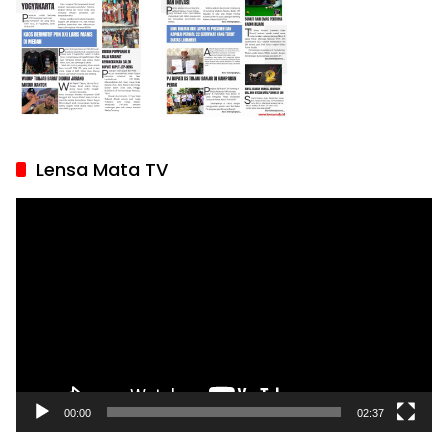
Lensa Mata TV
Pemutar
Video
00:00
02:37