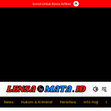
Langsung
×
Scroll Untuk Baca Artikel
ke
konten
News
Hukum & Kriminal
Peristiwa
Info Haji
Ol