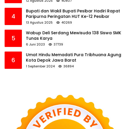
12 Agustus 2025
40807
Bupati dan Wakil Bupati Pesibar Hadiri Rapat
4
Paripurna Peringatan HUT Ke-12 Pesibar
13 Agustus 2025
40269
Wabup Deli Serdang Mewisuda 138 Siswa SMK
5
Tunas Karya
6 Juni 2023
37739
Umat Hindu Memadati Pura Tribhuana Agung
6
Kota Depok Jawa Barat
1 September 2024
36894