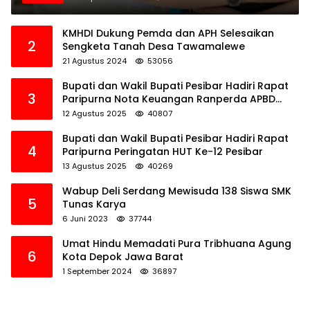
KMHDI Dukung Pemda dan APH Selesaikan
2
Sengketa Tanah Desa Tawamalewe
21 Agustus 2024
53056
Bupati dan Wakil Bupati Pesibar Hadiri Rapat
3
Paripurna Nota Keuangan Ranperda APBD
Perubahan TA 2025
12 Agustus 2025
40807
Bupati dan Wakil Bupati Pesibar Hadiri Rapat
4
Paripurna Peringatan HUT Ke-12 Pesibar
13 Agustus 2025
40269
Wabup Deli Serdang Mewisuda 138 Siswa SMK
5
Tunas Karya
6 Juni 2023
37744
Umat Hindu Memadati Pura Tribhuana Agung
6
Kota Depok Jawa Barat
1 September 2024
36897