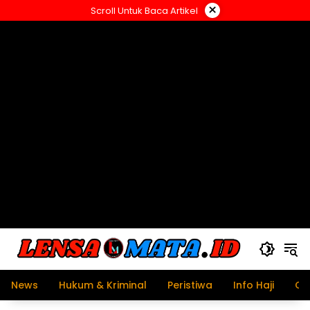
Langsung
×
Scroll Untuk Baca Artikel
ke
konten
News
Hukum & Kriminal
Peristiwa
Info Haji
Ol