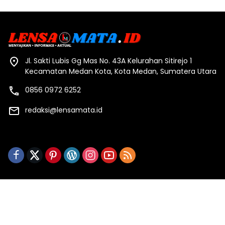
Jl. Sakti Lubis Gg Mas No. 43A Kelurahan Sitirejo 1
Kecamatan Medan Kota, Kota Medan, Sumatera Utara
0856 0972 6252
redaksi@lensamata.id
Redaksi
Indeks Berita
Kode Etik
Pedoman Media Siber
Privasi & Policy
Stop Pers
Copyright ©2023 Lensa Mata By PT Ansari Media Utama