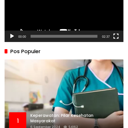
00:00
02:37
Pos Populer
Keperawatan: Pilar Kesehatan
1
Masyarakat
6 September 2024
54162