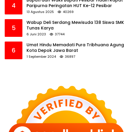
Bupati dan Wakil Bupati Pesibar Hadiri Rapat
4
Paripurna Peringatan HUT Ke-12 Pesibar
13 Agustus 2025
40269
Wabup Deli Serdang Mewisuda 138 Siswa SMK
5
Tunas Karya
6 Juni 2023
37744
Umat Hindu Memadati Pura Tribhuana Agung
6
Kota Depok Jawa Barat
1 September 2024
36897