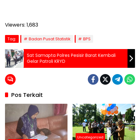
Viewers:
1,683
Tag:
Badan Pusat Statistik
BPS
Sat Samapta Polres Pesisir Barat Kembali
Gelar Patroli KRYD
Pos Terkait
Uncategorized