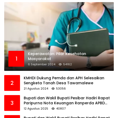
Keperawatan: Pilar Kesehatan
1
Masyarakat
6 September 2024
54162
KMHDI Dukung Pemda dan APH Selesaikan
2
Sengketa Tanah Desa Tawamalewe
21 Agustus 2024
53056
Bupati dan Wakil Bupati Pesibar Hadiri Rapat
3
Paripurna Nota Keuangan Ranperda APBD
Perubahan TA 2025
12 Agustus 2025
40807