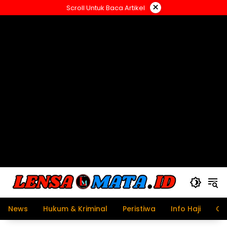
Langsung
×
Scroll Untuk Baca Artikel
ke
konten
News
Hukum & Kriminal
Peristiwa
Info Haji
Ol