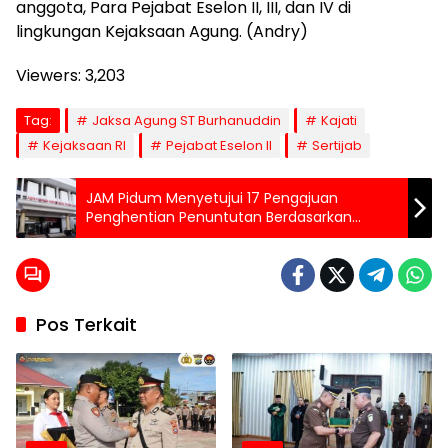
anggota, Para Pejabat Eselon II, III, dan IV di
lingkungan Kejaksaan Agung. (Andry)
Viewers:
3,203
Tag:
Jaksa Agung ST Burhanuddin
Kajati
Kejaksaan RI
Pejabat Eselon II
Sertijab
JAM Pidum Menyetujui 17 Pengajuan
Penghentian Penuntutan Berdasarkan
Restorative Justice
Pos Terkait