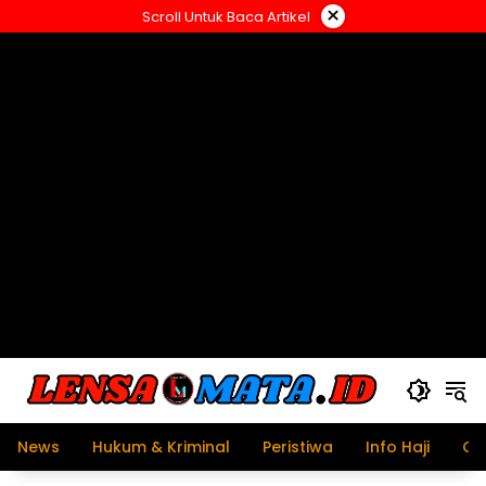
Langsung
×
Scroll Untuk Baca Artikel
ke
konten
News
Hukum & Kriminal
Peristiwa
Info Haji
Ol