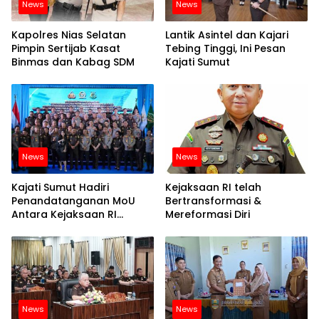
News
News
Kapolres Nias Selatan
Lantik Asintel dan Kajari
Pimpin Sertijab Kasat
Tebing Tinggi, Ini Pesan
Binmas dan Kabag SDM
Kajati Sumut
News
News
Kajati Sumut Hadiri
Kejaksaan RI telah
Penandatanganan MoU
Bertransformasi &
Antara Kejaksaan RI
Mereformasi Diri
Dengan POLRI Terkait KUHP
dan KUHAP Baru
News
News