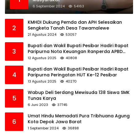
6 September 2024
54163
KMHDI Dukung Pemda dan APH Selesaikan
2
Sengketa Tanah Desa Tawamalewe
21 Agustus 2024
53057
Bupati dan Wakil Bupati Pesibar Hadiri Rapat
3
Paripurna Nota Keuangan Ranperda APBD
Perubahan TA 2025
12 Agustus 2025
40808
Bupati dan Wakil Bupati Pesibar Hadiri Rapat
4
Paripurna Peringatan HUT Ke-12 Pesibar
13 Agustus 2025
40270
Wabup Deli Serdang Mewisuda 138 Siswa SMK
5
Tunas Karya
6 Juni 2023
37745
Umat Hindu Memadati Pura Tribhuana Agung
6
Kota Depok Jawa Barat
1 September 2024
36898