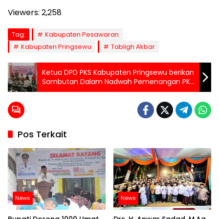
Viewers:
2,258
Tag:
Kabupaten Pesawaran
Kabupaten Pringsewu
Tabligh Akbar
Ketua DPD PKS Kabupaten Pringsewu berikan
Sambutan Dalam Nadwah Pemenangan PKS
Dalam Pemilu dan Pilkada 2024
Pos Terkait
News
News