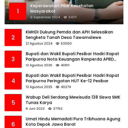
Keperawatan: Pilar Kesehatan
1
Masyarakat
6 September 2024
54171
KMHDI Dukung Pemda dan APH Selesaikan
2
Sengketa Tanah Desa Tawamalewe
21 Agustus 2024
53060
Bupati dan Wakil Bupati Pesibar Hadiri Rapat
3
Paripurna Nota Keuangan Ranperda APBD
Perubahan TA 2025
12 Agustus 2025
40811
Bupati dan Wakil Bupati Pesibar Hadiri Rapat
4
Paripurna Peringatan HUT Ke-12 Pesibar
13 Agustus 2025
40274
Wabup Deli Serdang Mewisuda 138 Siswa SMK
5
Tunas Karya
6 Juni 2023
37752
Umat Hindu Memadati Pura Tribhuana Agung
6
Kota Depok Jawa Barat