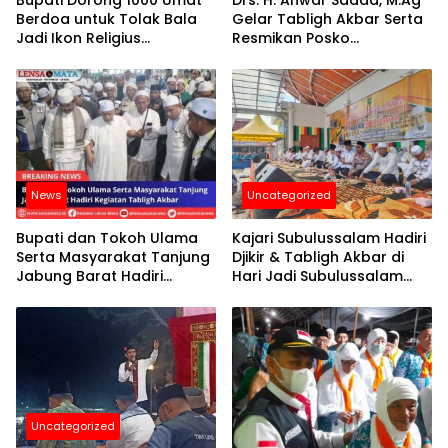
Bupati Dorong 1000 Umat
Drs. H. Anwar Sadad, M.Ag
Berdoa untuk Tolak Bala
Gelar Tabligh Akbar Serta
Jadi Ikon Religius
Resmikan Posko
Hamparan Perak
Pemenangan Team K.G
News
Uncategorized
Bupati dan Tokoh Ulama
Kajari Subulussalam Hadiri
Serta Masyarakat Tanjung
Djikir & Tabligh Akbar di
Jabung Barat Hadiri
Hari Jadi Subulussalam
Kegiatan Tabligh Akbar
Ke-61 Tahun
Uncategorized