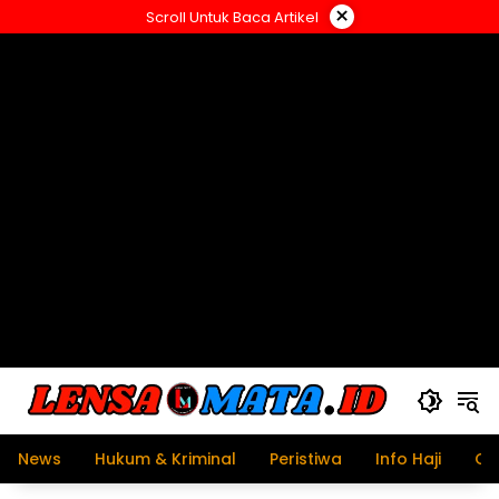
Langsung
×
Scroll Untuk Baca Artikel
ke
konten
News
Hukum & Kriminal
Peristiwa
Info Haji
Ol