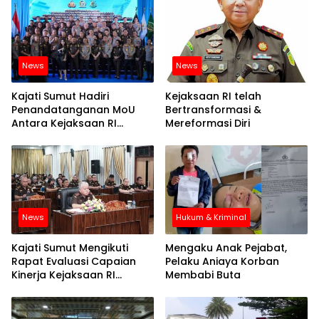
News
News
Kajati Sumut Hadiri
Kejaksaan RI telah
Penandatanganan MoU
Bertransformasi &
Antara Kejaksaan RI
Mereformasi Diri
Dengan POLRI Terkait KUHP
dan KUHAP Baru
News
Hukum & Kriminal
Kajati Sumut Mengikuti
Mengaku Anak Pejabat,
Rapat Evaluasi Capaian
Pelaku Aniaya Korban
Kinerja Kejaksaan RI
Membabi Buta
Semester I Tahun 2025