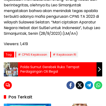
berintegritas, olehnya itu Leo Simanjuntak
mengatakan bahwa akan menindak tegas apabila
terbukti adanya mafia pengurusan CPNS TA 2023 di
wilayah Sulawesi Selatan. “Mari ciptakan Aparatur
Negara Hebat dari SulSel untuk Indonesia”, tutup Leo
Simanjuntak, Senin (28/9/2023).(LM/An)
Viewers:
1,419
Tag:
CPNS Kejaksaan
Kejaksaan RI
Polda Sumut Gerebek Ruko Tempat
Perdagangan Oli Illegal
Pos Terkait