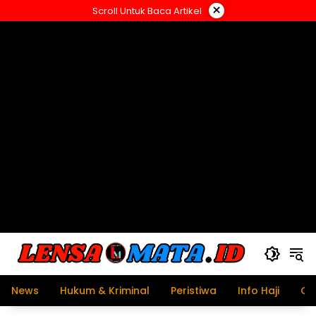
Langsung
×
Scroll Untuk Baca Artikel
ke
konten
News
Hukum & Kriminal
Peristiwa
Info Haji
Ol