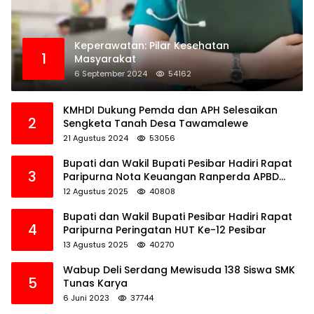
Keperawatan: Pilar Kesehatan
1
Masyarakat
6 September 2024
54162
KMHDI Dukung Pemda dan APH Selesaikan
2
Sengketa Tanah Desa Tawamalewe
21 Agustus 2024
53056
Bupati dan Wakil Bupati Pesibar Hadiri Rapat
3
Paripurna Nota Keuangan Ranperda APBD
Perubahan TA 2025
12 Agustus 2025
40808
Bupati dan Wakil Bupati Pesibar Hadiri Rapat
4
Paripurna Peringatan HUT Ke-12 Pesibar
13 Agustus 2025
40270
Wabup Deli Serdang Mewisuda 138 Siswa SMK
5
Tunas Karya
6 Juni 2023
37744