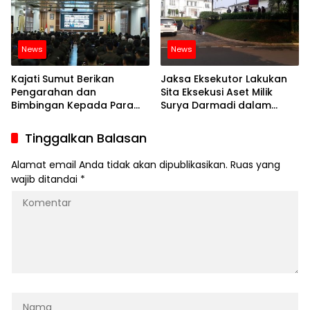
News
News
Kajati Sumut Berikan
Jaksa Eksekutor Lakukan
Pengarahan dan
Sita Eksekusi Aset Milik
Bimbingan Kepada Para
Surya Darmadi dalam
CPNS Kejaksaan
Perkara PT Duta Palma
Group
Tinggalkan Balasan
Alamat email Anda tidak akan dipublikasikan.
Ruas yang
wajib ditandai
*