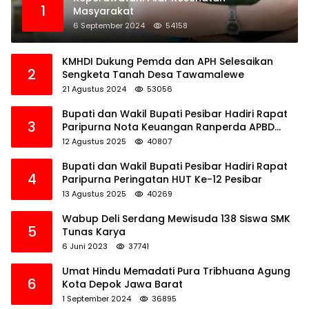
1
Masyarakat
6 September 2024
54158
KMHDI Dukung Pemda dan APH Selesaikan
2
Sengketa Tanah Desa Tawamalewe
21 Agustus 2024
53056
Bupati dan Wakil Bupati Pesibar Hadiri Rapat
3
Paripurna Nota Keuangan Ranperda APBD
Perubahan TA 2025
12 Agustus 2025
40807
Bupati dan Wakil Bupati Pesibar Hadiri Rapat
4
Paripurna Peringatan HUT Ke-12 Pesibar
13 Agustus 2025
40269
Wabup Deli Serdang Mewisuda 138 Siswa SMK
5
Tunas Karya
6 Juni 2023
37741
Umat Hindu Memadati Pura Tribhuana Agung
6
Kota Depok Jawa Barat
1 September 2024
36895