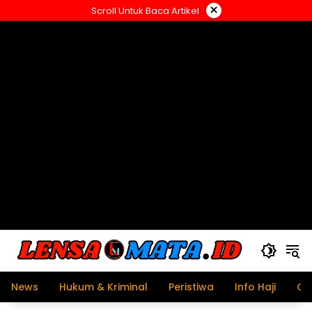
Langsung
×
Scroll Untuk Baca Artikel
ke
konten
News
Hukum & Kriminal
Peristiwa
Info Haji
Ol