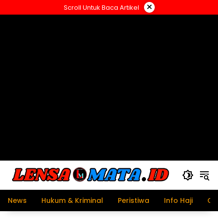
Langsung
×
Scroll Untuk Baca Artikel
ke
konten
News
Hukum & Kriminal
Peristiwa
Info Haji
Ol