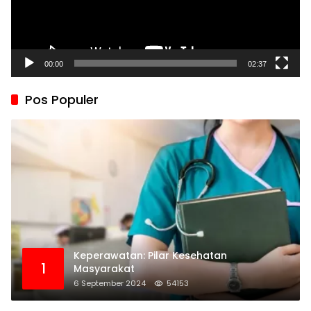
00:00
02:37
Pos Populer
Keperawatan: Pilar Kesehatan
1
Masyarakat
6 September 2024
54153