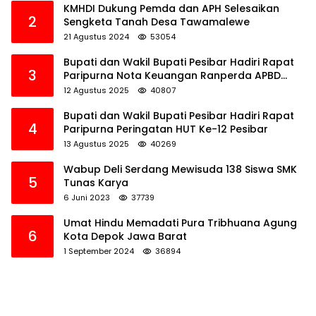
KMHDI Dukung Pemda dan APH Selesaikan
2
Sengketa Tanah Desa Tawamalewe
21 Agustus 2024
53054
Bupati dan Wakil Bupati Pesibar Hadiri Rapat
3
Paripurna Nota Keuangan Ranperda APBD
Perubahan TA 2025
12 Agustus 2025
40807
Bupati dan Wakil Bupati Pesibar Hadiri Rapat
4
Paripurna Peringatan HUT Ke-12 Pesibar
13 Agustus 2025
40269
Wabup Deli Serdang Mewisuda 138 Siswa SMK
5
Tunas Karya
6 Juni 2023
37739
Umat Hindu Memadati Pura Tribhuana Agung
6
Kota Depok Jawa Barat
1 September 2024
36894